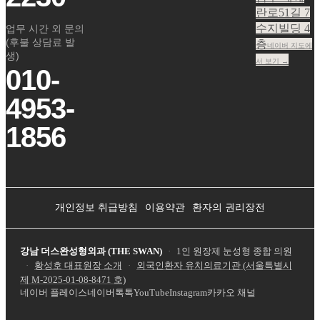
란로51길 7
수지빌딩 4
업무 시간 외 문의
(후불 상담료 발
층
네이버 지도에
생)
서 보기 →
010-
4953-
1856
개인정보 취급방침
이용약관
환자의 권리장전
강남 더스완성형외과 (THE SWAN)
·
1인 원장제 눈성형 종합 의원
·
황성호 대표원장 소개
·
외국인환자 유치의료기관 (서울특별시
제
M-2025-01-08-8471
호)
네이버 플레이스
네이버톡톡
YouTube
Instagram
카카오 채널