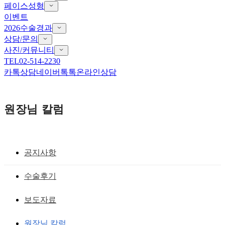
페이스성형
이벤트
2026수술경과
상담/문의
사진/커뮤니티
TEL
02-514-2230
카톡상담
네이버톡톡
온라인상담
원장님 칼럼
공지사항
Dr.황의 칼럼
수술후기
공장형 병원 뜻과 재수술 병원의 차이
보도자료
황성호 원장
작성일
2022.12.05
원장님 칼럼