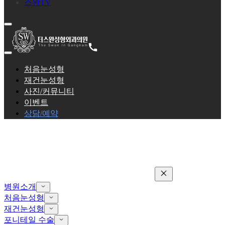
스완TV
처음눈성형
재건눈성형
사진/커뮤니티
이벤트
상담/예약
병원소개
처음눈성형
재건눈성형
포니테일 수술