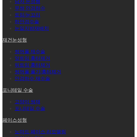
남자 눈성형
무쌍 안검하수
트임/눈꼬리
하안검수술
눈밑지방재배치
재건눈성형
쌍꺼풀 재수술
앞트임 흉터제거
뒤트임 흉터제거
쌍꺼풀 풀기/흉터제거
안검하수 재수술
포니테일 수술
고양이 쌍재
포니테일 수술
페이스성형
노마드 페이스 리모델링