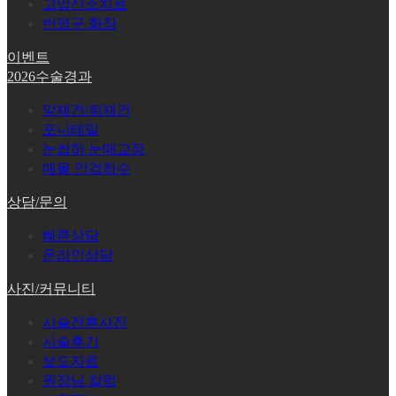
고압산소치료
반영구 화장
이벤트
2026수술경과
앞재건/뒤재건
포니테일
눈썹하 눈매교정
매몰 안검하수
상담/문의
빠른상담
온라인상담
사진/커뮤니티
시술전후사진
시술후기
보도자료
원장님 칼럼