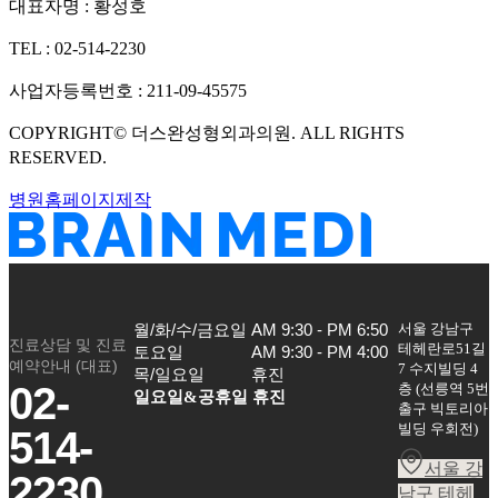
대표자명 :
황성호
TEL :
02-514-2230
사업자등록번호 :
211-09-45575
COPYRIGHT©
더스완성형외과의원
. ALL RIGHTS
RESERVED.
병원홈페이지제작
서울 강남구
월/화/수/금요일

AM 9:30 - PM 6:50

진료상담 및 진료
테헤란로51길
토요일

AM 9:30 - PM 4:00

예약안내 (대표)
7 수지빌딩 4
목/일요일
휴진
02-
층
(
선릉역 5번
일요일&공휴일 휴진
출구 빅토리아
빌딩 우회전
)
514-
서울 강
2230
남구 테헤