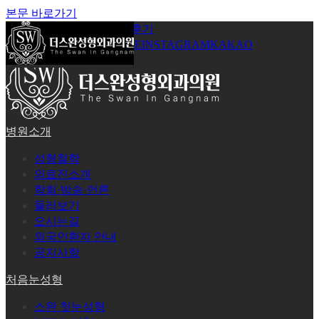
본문 바로가기
공지사항
온라인상담
시술후기
로그인
회원가입
YOUTUBE
INSTAGRAM
KAKAO
병원소개
성형철학
의료진소개
학회·방송·언론
둘러보기
오시는길
외국인환자 안내
공지사항
처음눈성형
스완 첫눈성형