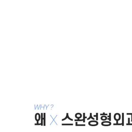
강남 더스완성형외과
·
황성호 원장
칼럼 ·
학회·방송·언론 자료
같은 카테고리 칼럼 ·
Dr.황의 칼럼
성형외과는 왜 안좋은 소문이 생기는 걸까 ?
2023.11.20
더스완성형외과가 직원들에게
2023.03.12
눈성형 비포에프터 광고의 허와 실, 눈꼬리올리기
2022.12.03
11월 23일 이야기
2022.11.23
꿀잼병원 더스완
2022.11.23
목록으로