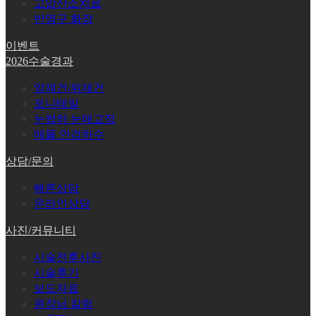
고압산소치료
반영구 화장
이벤트
2026수술경과
앞재건/뒤재건
포니테일
눈썹하 눈매교정
매몰 안검하수
상담/문의
빠른상담
온라인상담
사진/커뮤니티
시술전후사진
시술후기
보도자료
원장님 칼럼