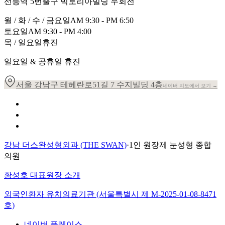
선릉역 5번출구 빅토리아빌딩 우회전
월 / 화 / 수 / 금요일
AM 9:30 - PM 6:50
토요일
AM 9:30 - PM 4:00
목 / 일요일
휴진
일요일 & 공휴일 휴진
서울 강남구 테헤란로51길 7 수지빌딩 4층
네이버 지도에서 보기 →
개인정보 취급방침
이용약관
환자의 권리장전
강남 더스완성형외과 (THE SWAN)
·
1인 원장제 눈성형 종합
의원
황성호 대표원장 소개
외국인환자 유치의료기관 (서울특별시 제
M-2025-01-08-8471
호)
네이버 플레이스