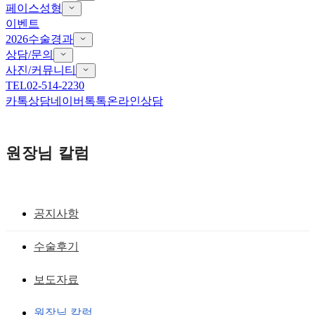
페이스성형
이벤트
2026수술경과
상담/문의
사진/커뮤니티
TEL
02-514-2230
카톡상담
네이버톡톡
온라인상담
원장님 칼럼
공지사항
눈,코성형후 안이쁜 이유!!
수술후기
좋은 얼굴이 되기 위한 정교한 조언들
보도자료
황성호 원장
작성일
2008.02.21
원장님 칼럼