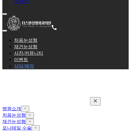
스완TV
처음눈성형
재건눈성형
사진/커뮤니티
이벤트
상담/예약
병원소개
처음눈성형
재건눈성형
포니테일 수술