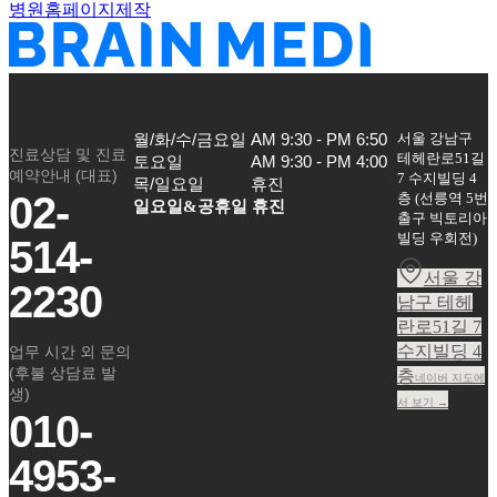
병원홈페이지제작
서울 강남구
월/화/수/금요일

AM 9:30 - PM 6:50

진료상담 및 진료
테헤란로51길
토요일

AM 9:30 - PM 4:00

예약안내 (대표)
7 수지빌딩 4
목/일요일
휴진
02-
층
(
선릉역 5번
일요일&공휴일 휴진
출구 빅토리아
빌딩 우회전
)
514-
서울 강
2230
남구 테헤
란로51길 7
수지빌딩 4
업무 시간 외 문의
(후불 상담료 발
층
네이버 지도에
생)
서 보기 →
010-
4953-