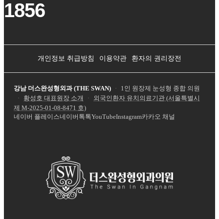
1856
개인정보 취급방침
이용약관
환자의 권리장전
강남 더스완성형외과 (THE SWAN)
·
1인 원장제 눈성형 종합 의원
·
황성호 대표원장 소개
·
외국인환자 유치의료기관 (서울특별시
제
M-2025-01-08-8471
호)
네이버 플레이스
네이버톡톡
YouTube
Instagram
카카오 채널