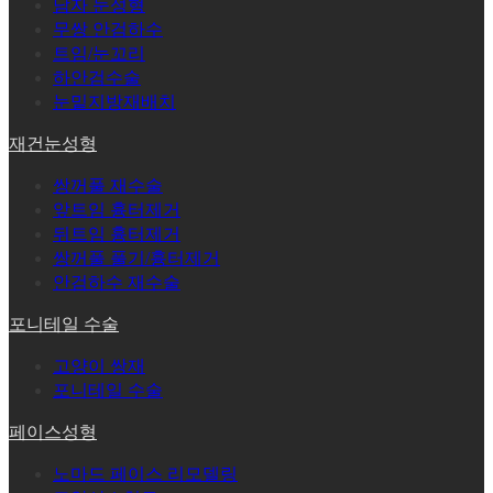
남자 눈성형
무쌍 안검하수
트임/눈꼬리
하안검수술
눈밑지방재배치
재건눈성형
쌍꺼풀 재수술
앞트임 흉터제거
뒤트임 흉터제거
쌍꺼풀 풀기/흉터제거
안검하수 재수술
포니테일 수술
고양이 쌍재
포니테일 수술
페이스성형
노마드 페이스 리모델링