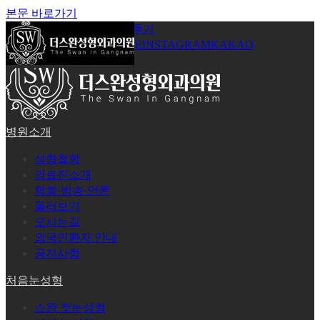
본문 바로가기
공지사항
온라인상담
시술후기
로그인
회원가입
YOUTUBE
INSTAGRAM
KAKAO
병원소개
성형철학
의료진소개
학회·방송·언론
둘러보기
오시는길
외국인환자 안내
공지사항
처음눈성형
스완 첫눈성형