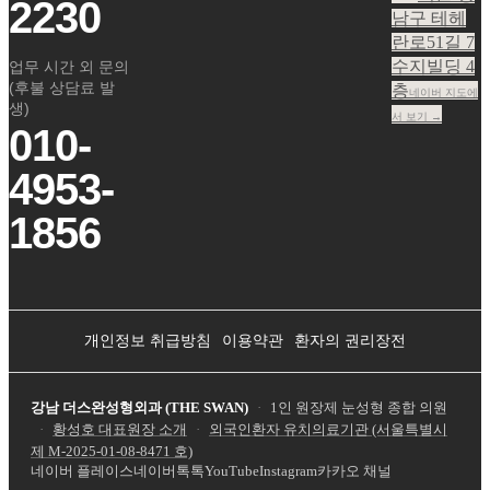
2230
남구 테헤
란로51길 7
수지빌딩 4
업무 시간 외 문의
(후불 상담료 발
층
네이버 지도에
생)
서 보기 →
010-
4953-
1856
개인정보 취급방침
이용약관
환자의 권리장전
강남 더스완성형외과 (THE SWAN)
·
1인 원장제 눈성형 종합 의원
·
황성호 대표원장 소개
·
외국인환자 유치의료기관 (서울특별시
제
M-2025-01-08-8471
호)
네이버 플레이스
네이버톡톡
YouTube
Instagram
카카오 채널