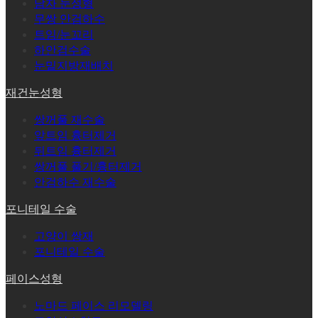
남자 눈성형
무쌍 안검하수
트임/눈꼬리
하안검수술
눈밑지방재배치
재건눈성형
쌍꺼풀 재수술
앞트임 흉터제거
뒤트임 흉터제거
쌍꺼풀 풀기/흉터제거
안검하수 재수술
포니테일 수술
고양이 쌍재
포니테일 수술
페이스성형
노마드 페이스 리모델링