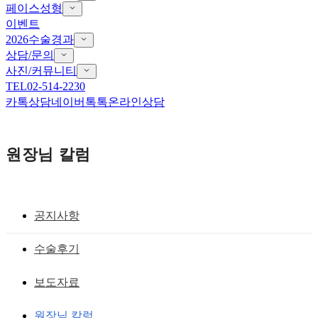
페이스성형
이벤트
2026수술경과
상담/문의
사진/커뮤니티
TEL
02-514-2230
카톡상담
네이버톡톡
온라인상담
원장님 칼럼
공지사항
앞트임 흉터 재건
수술후기
눈앞트임복원 이것만 알고 가세요
보도자료
황성호 원장
작성일
2019.07.24
원장님 칼럼