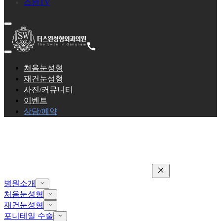
스완TV
처음눈성형
재건눈성형
사진/커뮤니티
이벤트
상담/예약
병원소개
처음눈성형
재건눈성형
포니테일 수술