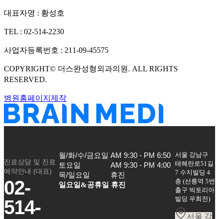
대표자명 :
황성호
TEL :
02-514-2230
사업자등록번호 :
211-09-45575
COPYRIGHT©
더스완성형외과의원
. ALL RIGHTS
RESERVED.
병원홈페이지제작
서울 강남구
월/화/수/금요일

AM 9:30 - PM 6:50

진료상담 및 진료
테헤란로51길
토요일

AM 9:30 - PM 4:00

예약안내 (대표)
7 수지빌딩 4
목/일요일
휴진
02-
층
(
선릉역 5번
일요일&공휴일 휴진
출구 빅토리아
빌딩 우회전
)
514-
서울 강