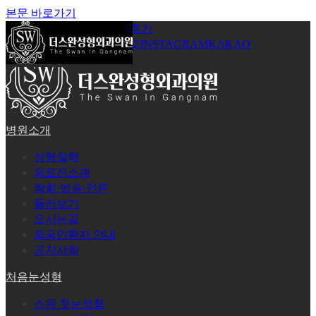
본문 바로가기
공지사항
온라인상담
시술후기
로그인
회원가입
YOUTUBE
INSTAGRAM
KAKAO
병원소개
성형철학
의료진소개
학회·방송·언론
둘러보기
오시는길
외국인환자 안내
공지사항
처음눈성형
스완 첫눈성형