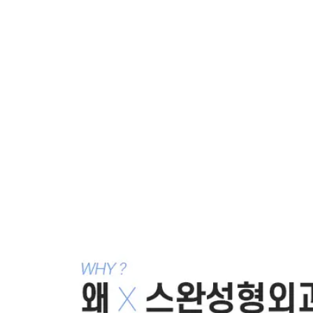
있는 결과를 받아보시길 바라겠습니다.
강남 더스완성형외과
·
황성호 원장
칼럼 ·
학회·방송·언론 자료
같은 카테고리 칼럼 ·
앞트임 흉터 재건
앞트임흉살 회복하는 것이 중요해요!
2019.08.09
앞트임재수술 고민하고 있으신가요?
2019.07.31
앞트임재수술 할 때 무엇을 고려해야 될까?
2019.07.10
앞트임복원후기 어떠한 결과를 원하시나요?
2019.05.22
앞트임재건수술 보다 조심스럽게
2019.05.22
목록으로