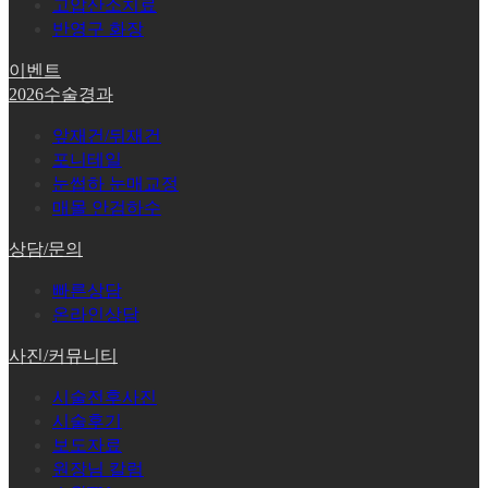
고압산소치료
반영구 화장
이벤트
2026수술경과
앞재건/뒤재건
포니테일
눈썹하 눈매교정
매몰 안검하수
상담/문의
빠른상담
온라인상담
사진/커뮤니티
시술전후사진
시술후기
보도자료
원장님 칼럼