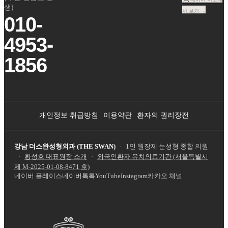
생)
서 보기 →
010-
4953-
1856
개인정보 취급방침
이용약관
환자의 권리장전
강남 더스완성형외과 (THE SWAN)
·
1인 원장제 눈성형 종합 의원
·
황성호 대표원장 소개
·
외국인환자 유치의료기관 (서울특별시
제
M-2025-01-08-8471
호)
네이버 플레이스
네이버톡톡
YouTube
Instagram
카카오 채널