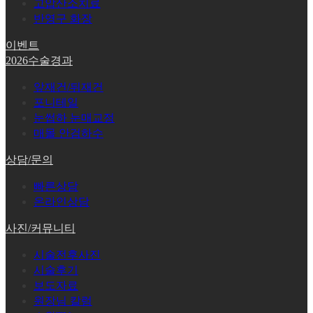
고압산소치료
반영구 화장
이벤트
2026수술경과
앞재건/뒤재건
포니테일
눈썹하 눈매교정
매몰 안검하수
상담/문의
빠른상담
온라인상담
사진/커뮤니티
시술전후사진
시술후기
보도자료
원장님 칼럼