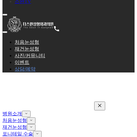
스완TV
처음눈성형
재건눈성형
사진/커뮤니티
이벤트
상담/예약
병원소개
처음눈성형
재건눈성형
포니테일 수술