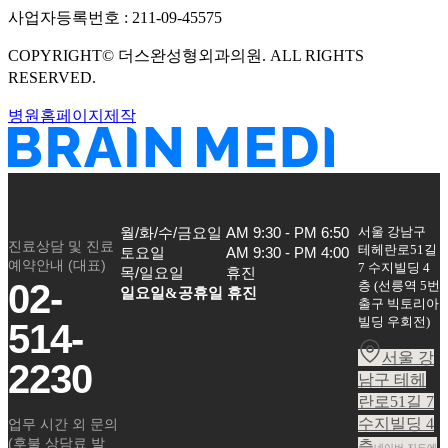
사업자등록번호 :
211-09-45575
COPYRIGHT©
더스완성형외과의원
. ALL RIGHTS
RESERVED.
병원홈페이지제작
서울 강남구
월/화/수/금요일

AM 9:30 - PM 6:50

진료상담 및 진료
테헤란로51길
토요일

AM 9:30 - PM 4:00

예약안내 (대표)
7 수지빌딩 4
목/일요일
휴진
02-
층
(
선릉역 5번
일요일&공휴일 휴진
출구 빅토리아
빌딩 우회전
)
514-
서울 강
2230
남구 테헤
란로51길 7
수지빌딩 4
업무 시간 외 문의
(후불 상담료 발
층
네이버 지도에