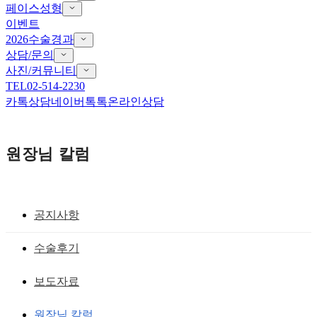
페이스성형
이벤트
2026수술경과
상담/문의
사진/커뮤니티
TEL
02-514-2230
카톡상담
네이버톡톡
온라인상담
원장님 칼럼
공지사항
앞트임 흉터 재건
수술후기
앞트임재수술 할 때 무엇을 고려해야 될
보도자료
까?
원장님 칼럼