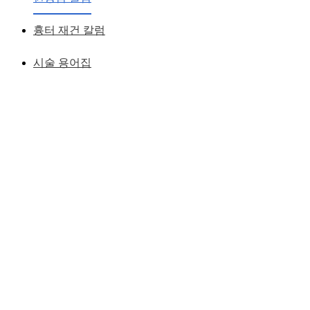
황성호 원장
작성일
2019.07.10
흉터 재건 칼럼
시술 용어집