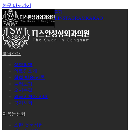
본문 바로가기
공지사항
온라인상담
시술후기
로그인
회원가입
YOUTUBE
INSTAGRAM
KAKAO
병원소개
성형철학
의료진소개
학회·방송·언론
둘러보기
오시는길
외국인환자 안내
공지사항
처음눈성형
스완 첫눈성형