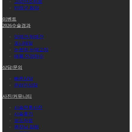
고압산소치료
반영구 화장
이벤트
2026수술경과
앞재건/뒤재건
포니테일
눈썹하 눈매교정
매몰 안검하수
상담/문의
빠른상담
온라인상담
사진/커뮤니티
시술전후사진
시술후기
보도자료
원장님 칼럼