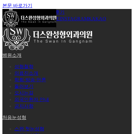
본문 바로가기
공지사항
온라인상담
시술후기
로그인
회원가입
YOUTUBE
INSTAGRAM
KAKAO
병원소개
성형철학
의료진소개
학회·방송·언론
둘러보기
오시는길
외국인환자 안내
공지사항
처음눈성형
스완 첫눈성형