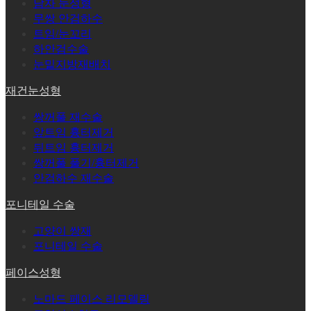
남자 눈성형
무쌍 안검하수
트임/눈꼬리
하안검수술
눈밑지방재배치
재건눈성형
쌍꺼풀 재수술
앞트임 흉터제거
뒤트임 흉터제거
쌍꺼풀 풀기/흉터제거
안검하수 재수술
포니테일 수술
고양이 쌍재
포니테일 수술
페이스성형
노마드 페이스 리모델링