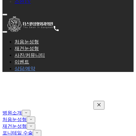
스완TV
처음눈성형
재건눈성형
사진/커뮤니티
이벤트
상담/예약
병원소개
처음눈성형
재건눈성형
포니테일 수술