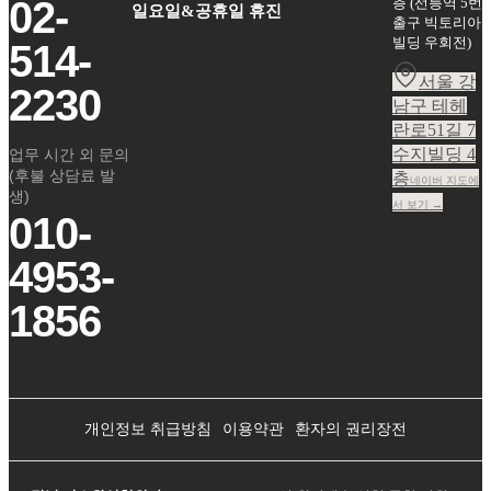
02-
층
(
선릉역 5번
일요일&공휴일 휴진
출구 빅토리아
빌딩 우회전
)
514-
서울 강
2230
남구 테헤
란로51길 7
수지빌딩 4
업무 시간 외 문의
(후불 상담료 발
층
네이버 지도에
생)
서 보기 →
010-
4953-
1856
개인정보 취급방침
이용약관
환자의 권리장전