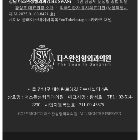
강남 더스완성형외과 (THE SWAN)
·
1인 원장제 눈성형 종합 의원
·
황성호 대표원장 소개
·
외국인환자 유치의료기관 (서울특별시
제
M-2025-01-08-8471
호)
네이버 플레이스
네이버톡톡
YouTube
Instagram
카카오 채널
서울 강남구 테헤란로51길 7 수지빌딩 4층
상호명 :
더스완성형외과의원
대표자명 :
황성호
TEL :
02-514-
2230
사업자등록번호 :
211-09-45575
COPYRIGHT©
더스완성형외과의원
. ALL RIGHTS RESERVED.