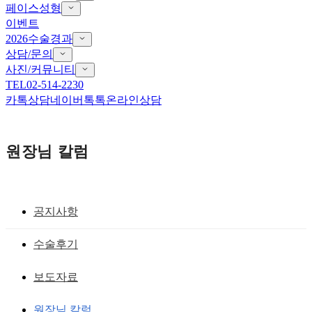
페이스성형
이벤트
2026수술경과
상담/문의
사진/커뮤니티
TEL
02-514-2230
카톡상담
네이버톡톡
온라인상담
원장님 칼럼
공지사항
앞트임 흉터 재건
수술후기
앞트임재건수술 보다 조심스럽게
보도자료
황성호 원장
작성일
2019.05.22
원장님 칼럼