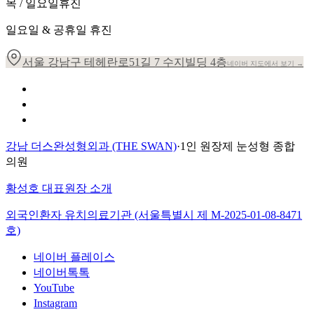
목 / 일요일
휴진
일요일 & 공휴일 휴진
서울 강남구 테헤란로51길 7 수지빌딩 4층
네이버 지도에서 보기 →
개인정보 취급방침
이용약관
환자의 권리장전
강남 더스완성형외과 (THE SWAN)
·
1인 원장제 눈성형 종합
의원
황성호 대표원장 소개
외국인환자 유치의료기관 (서울특별시 제
M-2025-01-08-8471
호)
네이버 플레이스
네이버톡톡
YouTube
Instagram