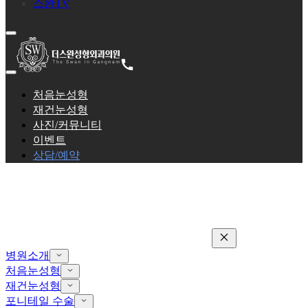
스완TV
처음눈성형
재건눈성형
사진/커뮤니티
이벤트
상담/예약
병원소개
처음눈성형
재건눈성형
포니테일 수술