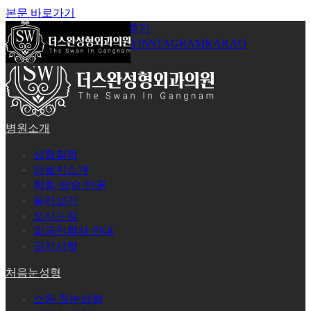
본문 바로가기
공지사항
온라인상담
시술후기
로그인
회원가입
YOUTUBE
INSTAGRAM
KAKAO
병원소개
성형철학
의료진소개
학회·방송·언론
둘러보기
오시는길
외국인환자 안내
공지사항
처음눈성형
스완 첫눈성형