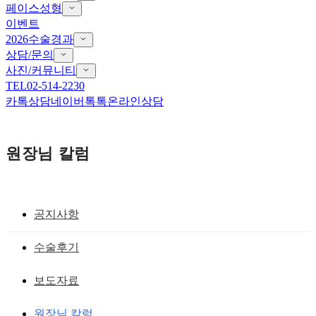
페이스성형
이벤트
2026수술경과
상담/문의
사진/커뮤니티
TEL
02-514-2230
카톡상담
네이버톡톡
온라인상담
원장님 칼럼
공지사항
안검하수 ,기능적 눈성형술
수술후기
속쌍말고진짜무쌍으로 눈매교정해도 시
보도자료
원하고 선명한 눈매
원장님 칼럼