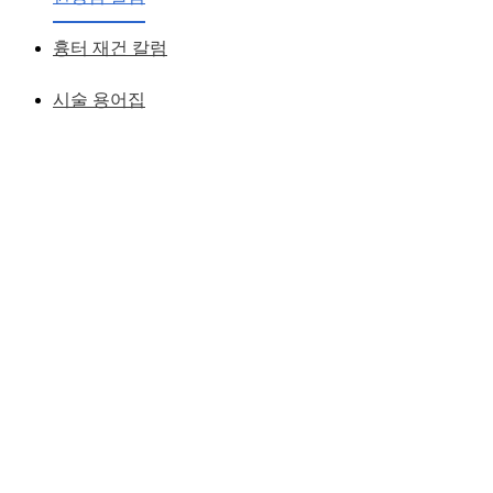
황성호 원장
작성일
2019.01.09
흉터 재건 칼럼
시술 용어집