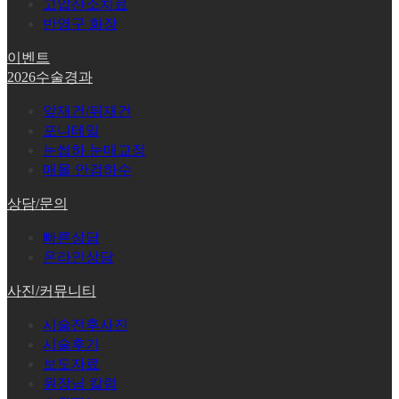
고압산소치료
반영구 화장
이벤트
2026수술경과
앞재건/뒤재건
포니테일
눈썹하 눈매교정
매몰 안검하수
상담/문의
빠른상담
온라인상담
사진/커뮤니티
시술전후사진
시술후기
보도자료
원장님 칼럼