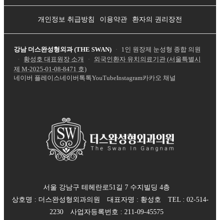
개인정보 취급방침
이용약관
환자의 권리장전
강남 더스완성형외과 (THE SWAN)
·
1인 원장제 눈성형 종합 의원
·
황성호 대표원장 소개
·
외국인환자 유치의료기관 (서울특별시
제
M-2025-01-08-8471
호)
네이버 플레이스
네이버톡톡
YouTube
Instagram
카카오 채널
서울 강남구 테헤란로51길 7 수지빌딩 4층
상호명 :
더스완성형외과의원
대표자명 :
황성호
TEL :
02-514-
2230
사업자등록번호 :
211-09-45575