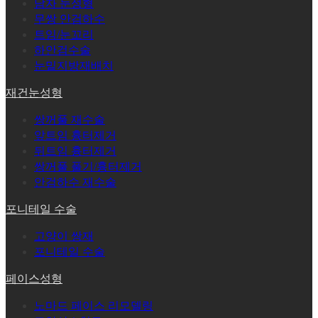
남자 눈성형
무쌍 안검하수
트임/눈꼬리
하안검수술
눈밑지방재배치
재건눈성형
쌍꺼풀 재수술
앞트임 흉터제거
뒤트임 흉터제거
쌍꺼풀 풀기/흉터제거
안검하수 재수술
포니테일 수술
고양이 쌍재
포니테일 수술
페이스성형
노마드 페이스 리모델링