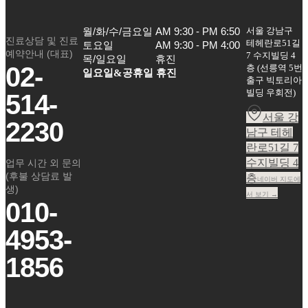
서울 강남구
월/화/수/금요일

AM 9:30 - PM 6:50

진료상담 및 진료
테헤란로51길
토요일

AM 9:30 - PM 4:00

예약안내 (대표)
7 수지빌딩 4
목/일요일
휴진
02-
층
(
선릉역 5번
일요일&공휴일 휴진
출구 빅토리아
빌딩 우회전
)
514-
서울 강
2230
남구 테헤
란로51길 7
수지빌딩 4
업무 시간 외 문의
(후불 상담료 발
층
네이버 지도에
생)
서 보기 →
010-
4953-
1856