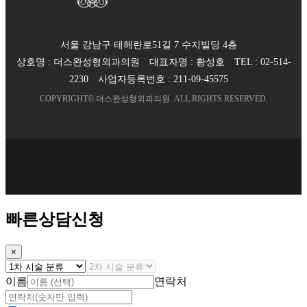
서울 강남구 테헤란로51길 7 수지빌딩 4층
상호명 :
더스완성형외과의원
대표자명 :
황성호
TEL :
02-514-
2230
사업자등록번호 :
211-09-45575
COPYRIGHT©
더스완성형외과의원
. ALL RIGHTS RESERVED.
빠른상담신청
×
이름
연락처