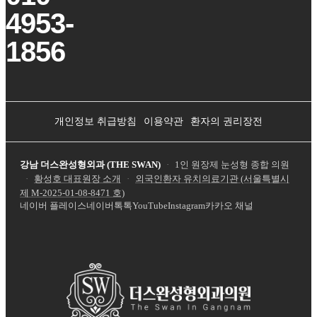
4953-
1856
개인정보 취급방침
이용약관
환자의 권리장전
강남 더스완성형외과 (THE SWAN)
·
1인 원장제 눈성형 종합 의원
·
황성호 대표원장 소개
·
외국인환자 유치의료기관 (서울특별시
제
M-2025-01-08-8471
호)
네이버 플레이스
네이버톡톡
YouTube
Instagram
카카오 채널