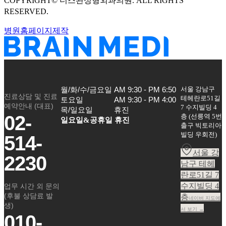
COPYRIGHT©
더스완성형외과의원
. ALL RIGHTS
RESERVED.
병원홈페이지제작
서울 강남구
월/화/수/금요일

AM 9:30 - PM 6:50

진료상담 및 진료
테헤란로51길
토요일

AM 9:30 - PM 4:00

예약안내 (대표)
7 수지빌딩 4
목/일요일
휴진
02-
층
(
선릉역 5번
일요일&공휴일 휴진
출구 빅토리아
빌딩 우회전
)
514-
서울 강
2230
남구 테헤
란로51길 7
수지빌딩 4
업무 시간 외 문의
(후불 상담료 발
층
네이버 지도에
생)
서 보기 →
010-