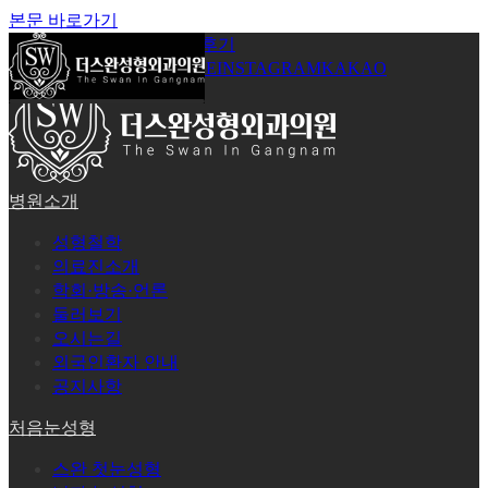
본문 바로가기
공지사항
온라인상담
시술후기
로그인
회원가입
YOUTUBE
INSTAGRAM
KAKAO
병원소개
성형철학
의료진소개
학회·방송·언론
둘러보기
오시는길
외국인환자 안내
공지사항
처음눈성형
스완 첫눈성형