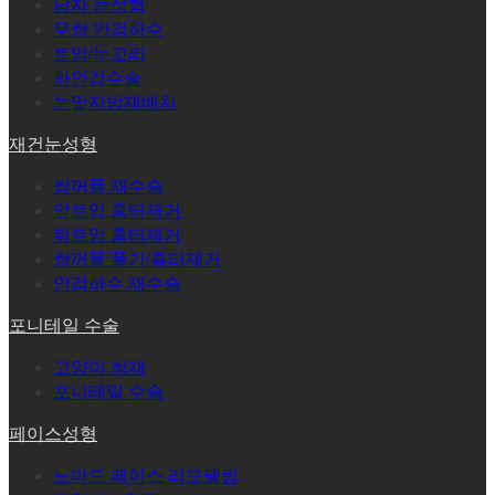
남자 눈성형
무쌍 안검하수
트임/눈꼬리
하안검수술
눈밑지방재배치
재건눈성형
쌍꺼풀 재수술
앞트임 흉터제거
뒤트임 흉터제거
쌍꺼풀 풀기/흉터제거
안검하수 재수술
포니테일 수술
고양이 쌍재
포니테일 수술
페이스성형
노마드 페이스 리모델링