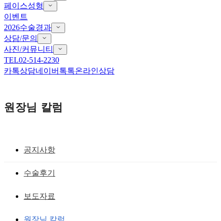
페이스성형
이벤트
2026수술경과
상담/문의
사진/커뮤니티
TEL
02-514-2230
카톡상담
네이버톡톡
온라인상담
원장님 칼럼
공지사항
코성형 후 티나지 않으려면
수술후기
노마드 코성형의 본질 - 잘 생긴 코로 느
보도자료
껴지려면
원장님 칼럼