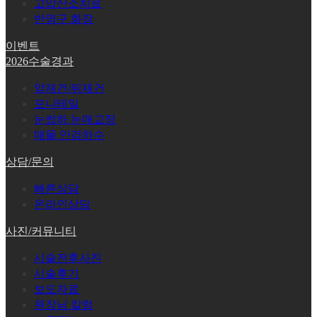
고압산소치료
반영구 화장
이벤트
2026수술경과
앞재건/뒤재건
포니테일
눈썹하 눈매교정
매몰 안검하수
상담/문의
빠른상담
온라인상담
사진/커뮤니티
시술전후사진
시술후기
보도자료
원장님 칼럼