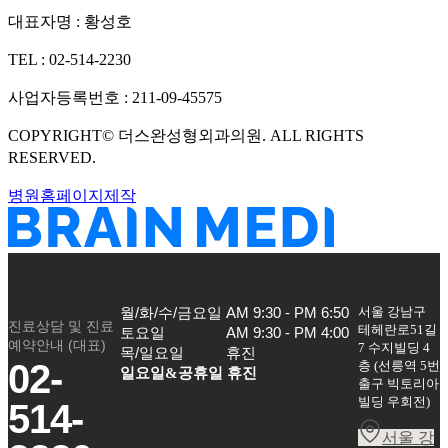
대표자명 :
황성호
TEL :
02-514-2230
사업자등록번호 :
211-09-45575
COPYRIGHT©
더스완성형외과의원
. ALL RIGHTS
RESERVED.
병원홈페이지제작
서울 강남구
월/화/수/금요일

AM 9:30 - PM 6:50

진료상담 및 진료
테헤란로51길
토요일

AM 9:30 - PM 4:00

예약안내 (대표)
7 수지빌딩 4
목/일요일
휴진
02-
층
(
선릉역 5번
일요일&공휴일 휴진
출구 빅토리아
빌딩 우회전
)
514-
서울 강