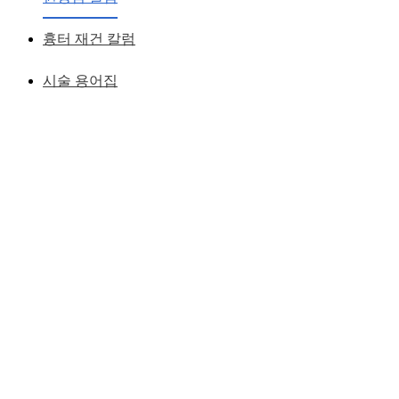
황성호 원장
작성일
2007.11.30
흉터 재건 칼럼
시술 용어집
" 코 성형의 본질 - 잘 생긴 코로 느껴지려면 "
단지 코에 대한 모양 뿐만 아니라
코 주변의 구조적 특징을 이해하는 것이 보다 좋은 코수술 결
과를 위해 반드시 필요하다.
개개인 얼굴형에서 느낌의 범위를 조절할 수 있어야 하며