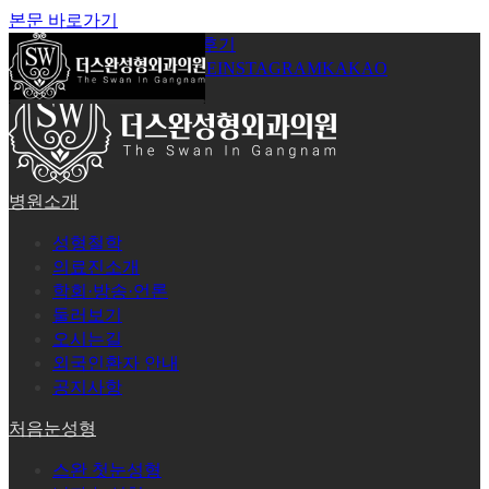
본문 바로가기
공지사항
온라인상담
시술후기
로그인
회원가입
YOUTUBE
INSTAGRAM
KAKAO
병원소개
성형철학
의료진소개
학회·방송·언론
둘러보기
오시는길
외국인환자 안내
공지사항
처음눈성형
스완 첫눈성형