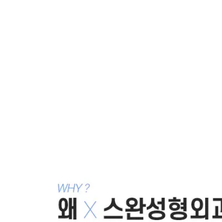
강남 더스완성형외과
·
황성호 원장
칼럼 ·
학회·방송·언론 자료
같은 카테고리 칼럼 ·
코성형 후 티나지
않으려면
높기만 하고 이쁘지는 않은 코
2011.06.28
코수술했는데 코가 휘어져 보여요 - 코성형, 비중격 코수
술후 휘어졌어요
2011.05.24
코수술시 부작용에 대한 걱정
2009.06.23
얼굴을 위한 코 성형술 vs 코만 보는 코성형술
2009.06.20
목록으로