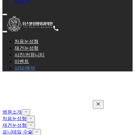
스완TV
처음눈성형
재건눈성형
사진/커뮤니티
이벤트
상담/예약
병원소개
처음눈성형
재건눈성형
포니테일 수술