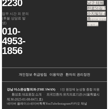
2230
남구 테헤
란로51길 7
수지빌딩 4
업무 시간 외 문의
(후불 상담료 발
층
네이버 지도에
생)
서 보기 →
010-
4953-
1856
개인정보 취급방침
이용약관
환자의 권리장전
강남 더스완성형외과 (THE SWAN)
·
1인 원장제 눈성형 종합 의원
·
황성호 대표원장 소개
·
외국인환자 유치의료기관 (서울특별시
제
M-2025-01-08-8471
호)
네이버 플레이스
네이버톡톡
YouTube
Instagram
카카오 채널