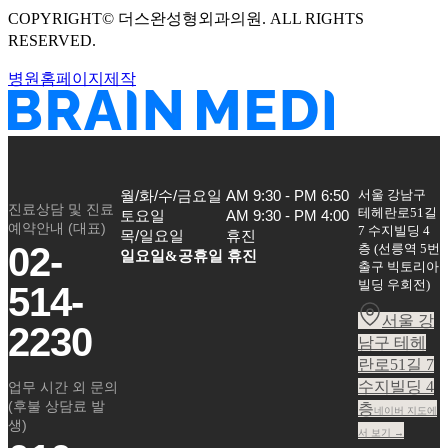
COPYRIGHT©
더스완성형외과의원
. ALL RIGHTS
RESERVED.
병원홈페이지제작
서울 강남구
월/화/수/금요일

AM 9:30 - PM 6:50

진료상담 및 진료
테헤란로51길
토요일

AM 9:30 - PM 4:00

예약안내 (대표)
7 수지빌딩 4
목/일요일
휴진
02-
층
(
선릉역 5번
일요일&공휴일 휴진
출구 빅토리아
빌딩 우회전
)
514-
서울 강
2230
남구 테헤
란로51길 7
수지빌딩 4
업무 시간 외 문의
(후불 상담료 발
층
네이버 지도에
생)
서 보기 →