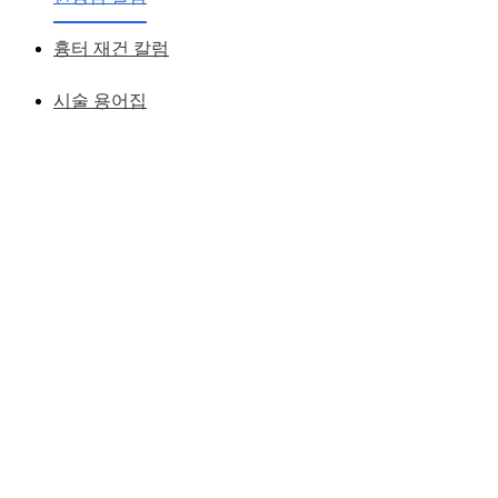
흉터 재건 칼럼
시술 용어집
1. 다루기가 쉬운 성질 & 모양을 잘 유지하는 성질의 필러 (
easy handling & shaping )
의사들이 필러를 주사하면서 다루기가 쉬어야 사용하려고 할
것이다.
레스틸렌( HA, hyaluronic acid) 이 가장 많이 사용되는 그리고 ,
가장 많이 알려진 이유는
주사를 놓을때 다루기 쉽기 때문에 많은 의사들이 이 주사를