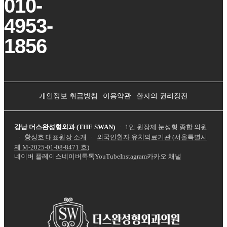
010-
4953-
1856
개인정보 취급방침
이용약관
환자의 권리장전
강남 더스완성형외과 (THE SWAN)
·
1인 원장제 눈성형 종합 의원
·
황성호 대표원장 소개
·
외국인환자 유치의료기관 (서울특별시
제
M-2025-01-08-8471
호)
네이버 플레이스
네이버톡톡
YouTube
Instagram
카카오 채널