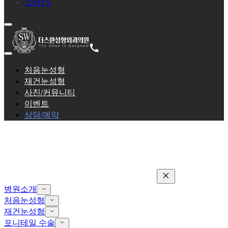
스완TV
처음눈성형
재건눈성형
사진/커뮤니티
이벤트
상담/예약
병원소개
처음눈성형
재건눈성형
포니테일 수술