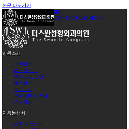
본문 바로가기
공지사항
온라인상담
시술후기
로그인
회원가입
YOUTUBE
INSTAGRAM
KAKAO
병원소개
성형철학
의료진소개
학회·방송·언론
둘러보기
오시는길
외국인환자 안내
공지사항
처음눈성형
스완 첫눈성형