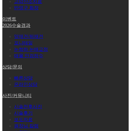
고압산소치료
반영구 화장
이벤트
2026수술경과
앞재건/뒤재건
포니테일
눈썹하 눈매교정
매몰 안검하수
상담/문의
빠른상담
온라인상담
사진/커뮤니티
시술전후사진
시술후기
보도자료
원장님 칼럼