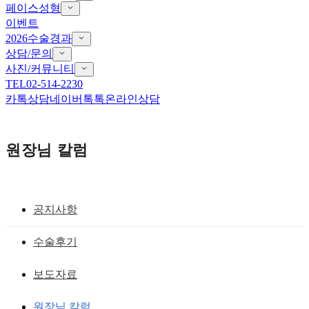
페이스성형
이벤트
2026수술경과
상담/문의
사진/커뮤니티
TEL
02-514-2230
카톡상담
네이버톡톡
온라인상담
원장님 칼럼
공지사항
귀족보형물,팔자주름필러
수술후기
이상적인 필러의 조건
보도자료
황성호 원장
작성일
2009.02.24
원장님 칼럼