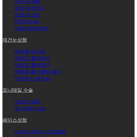
남자 눈성형
무쌍 안검하수
트임/눈꼬리
하안검수술
눈밑지방재배치
재건눈성형
쌍꺼풀 재수술
앞트임 흉터제거
뒤트임 흉터제거
쌍꺼풀 풀기/흉터제거
안검하수 재수술
포니테일 수술
고양이 쌍재
포니테일 수술
페이스성형
노마드 페이스 리모델링