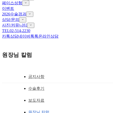
페이스성형
이벤트
2026수술경과
상담/문의
사진/커뮤니티
TEL
02-514-2230
카톡상담
네이버톡톡
온라인상담
원장님 칼럼
공지사항
쌍거풀 풀기(무쌍 남자안검하수
수술후기
남자 안검하수 : 비절개 눈매교정술, 비
보도자료
황성호 원장
작성일
2013.07.24
원장님 칼럼