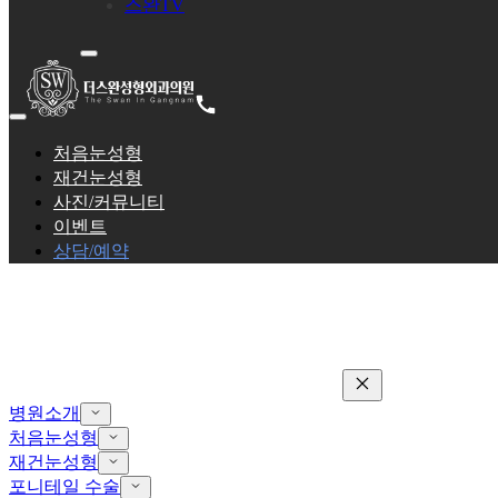
스완TV
처음눈성형
재건눈성형
사진/커뮤니티
이벤트
상담/예약
병원소개
처음눈성형
재건눈성형
포니테일 수술