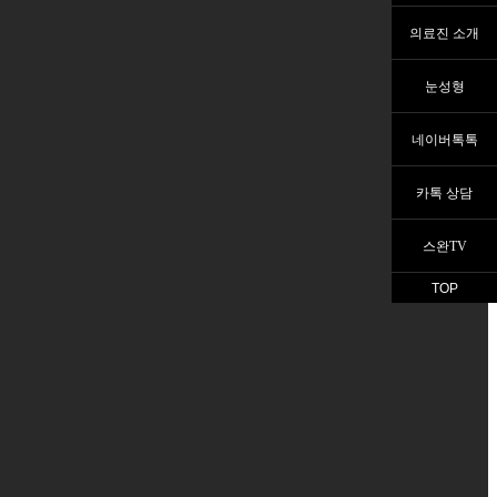
의료진 소개
눈성형
네이버톡톡
카톡 상담
스완TV
TOP