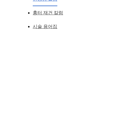
흉터 재건 칼럼
시술 용어집
남자 안검하수
쌍거풀을 만들자니 이상하게 보일까봐 걱정이 되고
상담다니면 안검하수가 있다고 하니 안검하수에 대한 걱정이 