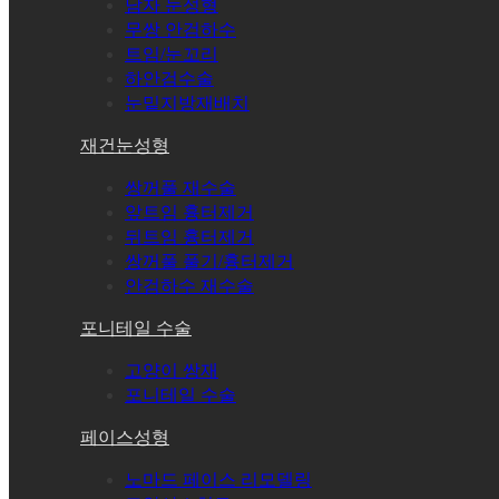
남자 눈성형
무쌍 안검하수
트임/눈꼬리
하안검수술
눈밑지방재배치
재건눈성형
쌍꺼풀 재수술
앞트임 흉터제거
뒤트임 흉터제거
쌍꺼풀 풀기/흉터제거
안검하수 재수술
포니테일 수술
고양이 쌍재
포니테일 수술
페이스성형
노마드 페이스 리모델링