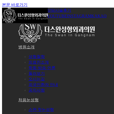
본문 바로가기
공지사항
온라인상담
시술후기
로그인
회원가입
YOUTUBE
INSTAGRAM
KAKAO
병원소개
성형철학
의료진소개
학회·방송·언론
둘러보기
오시는길
외국인환자 안내
공지사항
처음눈성형
스완 첫눈성형