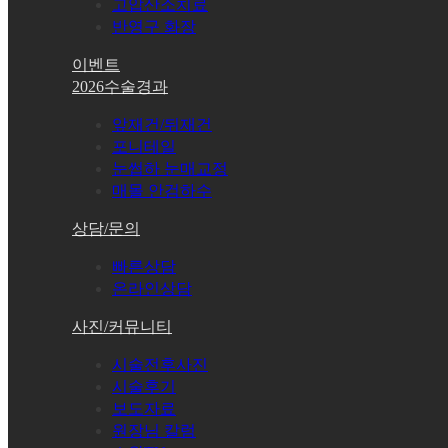
고압산소치료
반영구 화장
이벤트
2026수술경과
앞재건/뒤재건
포니테일
눈썹하 눈매교정
매몰 안검하수
상담/문의
빠른상담
온라인상담
사진/커뮤니티
시술전후사진
시술후기
보도자료
원장님 칼럼