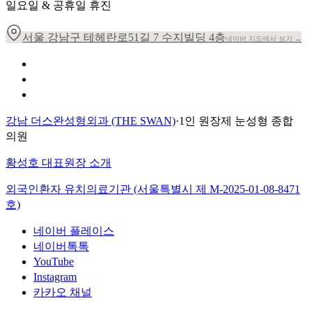
일요일 & 공휴일 휴진
서울 강남구 테헤란로51길 7 수지빌딩 4층
네이버 지도에서 보기 →
개인정보 취급방침
이용약관
환자의 권리장전
강남 더스완성형외과 (THE SWAN)
·
1인 원장제 눈성형 종합
의원
황성호 대표원장 소개
외국인환자 유치의료기관 (서울특별시 제
M-2025-01-08-8471
호)
네이버 플레이스
네이버톡톡
YouTube
Instagram
카카오 채널