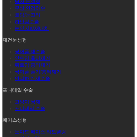
남자 눈성형
무쌍 안검하수
트임/눈꼬리
하안검수술
눈밑지방재배치
재건눈성형
쌍꺼풀 재수술
앞트임 흉터제거
뒤트임 흉터제거
쌍꺼풀 풀기/흉터제거
안검하수 재수술
포니테일 수술
고양이 쌍재
포니테일 수술
페이스성형
노마드 페이스 리모델링