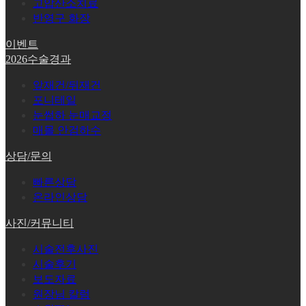
고압산소치료
반영구 화장
이벤트
2026수술경과
앞재건/뒤재건
포니테일
눈썹하 눈매교정
매몰 안검하수
상담/문의
빠른상담
온라인상담
사진/커뮤니티
시술전후사진
시술후기
보도자료
원장님 칼럼