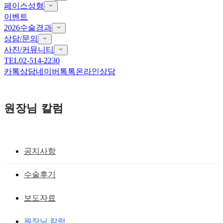
페이스성형
이벤트
2026수술경과
상담/문의
사진/커뮤니티
TEL
02-514-2230
카톡상담
네이버톡톡
온라인상담
원장님 칼럼
공지사항
쌍거풀 풀기(무쌍 남자안검하수
수술후기
무쌍거풀 눈매교정, 무쌍 안검하수 교정 :
보도자료
쌍커풀 없이 안검하수 교정하는 수술
원장님 칼럼