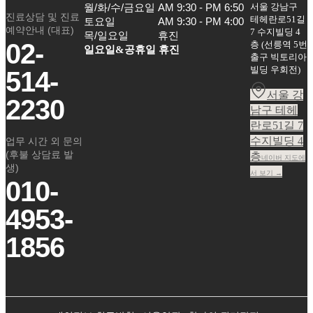
서울 강남구
월/화/수/금요일

AM 9:30 - PM 6:50

진료상담 및 진료
테헤란로51길
토요일

AM 9:30 - PM 4:00

예약안내 (대표)
7 수지빌딩 4
목/일요일
휴진
02-
층
(
선릉역 5번
일요일&공휴일 휴진
출구 빅토리아
빌딩 우회전
)
514-
서울 강
2230
남구 테헤
란로51길 7
수지빌딩 4
업무 시간 외 문의
(후불 상담료 발
층
네이버 지도에
생)
서 보기 →
010-
4953-
1856