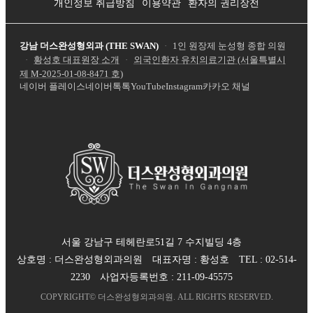
개인정보 취급방침
이용약관
환자의 권리장전
강남 더스완성형외과 (THE SWAN)
·
1인 원장제 눈성형 종합 의원
·
황성호 대표원장 소개
·
외국인환자 유치의료기관 (서울특별시
제
M-2025-01-08-8471
호)
네이버 플레이스
네이버톡톡
YouTube
Instagram
카카오 채널
서울 강남구 테헤란로51길 7 수지빌딩 4층
상호명 :
더스완성형외과의원
대표자명 :
황성호
TEL :
02-514-
2230
사업자등록번호 :
211-09-45575
COPYRIGHT©
더스완성형외과의원
. ALL RIGHTS RESERVED.