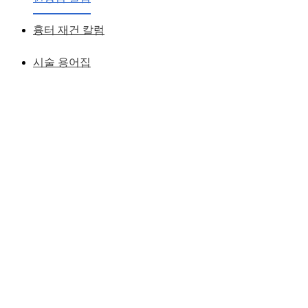
황성호 원장
작성일
2013.02.02
흉터 재건 칼럼
시술 용어집
무쌍 안검하수, 무쌍거풀 눈매교정 : 쌍거풀 없이 안검하수 교
정하는 수술
쌍거풀 라인이 어울리지 않는 사람이거나
개인적으로 쌍거풀있는 것을 싫어하는 사람이라면
무쌍 눈매
교정
술이나 무쌍 안검하수 수술을 고려해보자