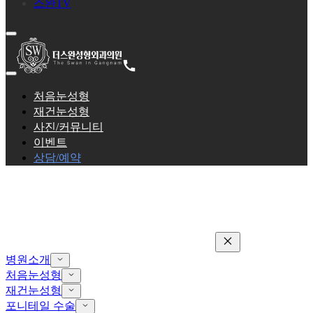
스완TV
처음눈성형
재건눈성형
사진/커뮤니티
이벤트
상담/예약
병원소개
처음눈성형
재건눈성형
포니테일 수술