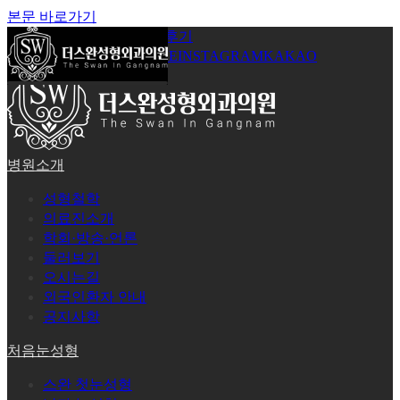
본문 바로가기
공지사항
온라인상담
시술후기
로그인
회원가입
YOUTUBE
INSTAGRAM
KAKAO
병원소개
성형철학
의료진소개
학회·방송·언론
둘러보기
오시는길
외국인환자 안내
공지사항
처음눈성형
스완 첫눈성형