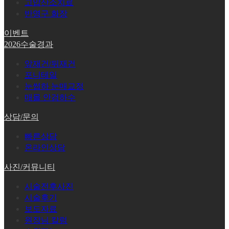
고압산소치료
반영구 화장
이벤트
2026수술경과
앞재건/뒤재건
포니테일
눈썹하 눈매교정
매몰 안검하수
상담/문의
빠른상담
온라인상담
사진/커뮤니티
시술전후사진
시술후기
보도자료
원장님 칼럼