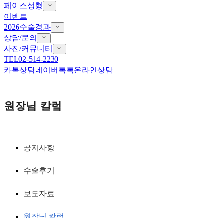
페이스성형
이벤트
2026수술경과
상담/문의
사진/커뮤니티
TEL
02-514-2230
카톡상담
네이버톡톡
온라인상담
원장님 칼럼
공지사항
패인 흉터
수술후기
앞트임 패인 흉터를 좋게하는 3가지 조건
보도자료
: 앞트임 복원, 앞트임 흉터 제거, 앞트임
원장님 칼럼