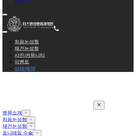
스완TV
처음눈성형
재건눈성형
사진/커뮤니티
이벤트
상담/예약
병원소개
처음눈성형
재건눈성형
포니테일 수술