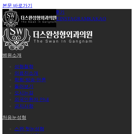
본문 바로가기
공지사항
온라인상담
시술후기
로그인
회원가입
YOUTUBE
INSTAGRAM
KAKAO
병원소개
성형철학
의료진소개
학회·방송·언론
둘러보기
오시는길
외국인환자 안내
공지사항
처음눈성형
스완 첫눈성형