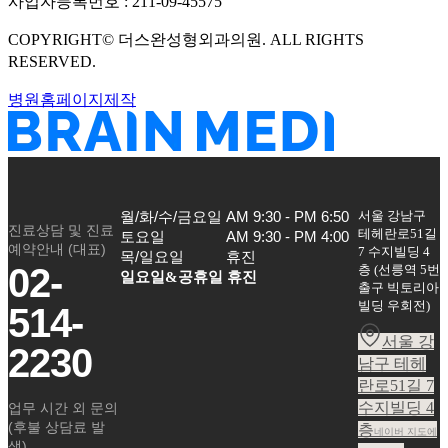
사업자등록번호 :
211-09-45575
COPYRIGHT©
더스완성형외과의원
. ALL RIGHTS
RESERVED.
병원홈페이지제작
서울 강남구
월/화/수/금요일

AM 9:30 - PM 6:50

진료상담 및 진료
테헤란로51길
토요일

AM 9:30 - PM 4:00

예약안내 (대표)
7 수지빌딩 4
목/일요일
휴진
02-
층
(
선릉역 5번
일요일&공휴일 휴진
출구 빅토리아
빌딩 우회전
)
514-
서울 강
2230
남구 테헤
란로51길 7
수지빌딩 4
업무 시간 외 문의
(후불 상담료 발
층
네이버 지도에
생)