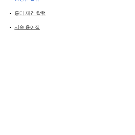
부작용, 앞트임 재건
흉터 재건 칼럼
황성호 원장
작성일
2012.11.30
시술 용어집
심하게 패여있는 앞트임 흉터가 수술 직후부터 바로 없어진 모
습
첫번째 조건 : 패인 이유에 대한 이해
--> 패인 흉터를 개선하고자 수술을 할 때, 패인 흉터의 이유를