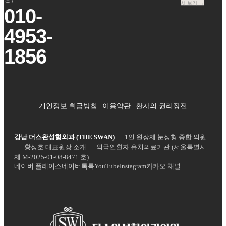
서 보기 →
010-
4953-
1856
개인정보 취급방침
이용약관
환자의 권리장전
강남 더스완성형외과 (THE SWAN)
·
1인 원장제 눈성형 종합 의원
·
황성호 대표원장 소개
·
외국인환자 유치의료기관 (서울특별시
제
M-2025-01-08-8471
호)
네이버 플레이스
네이버톡톡
YouTube
Instagram
카카오 채널