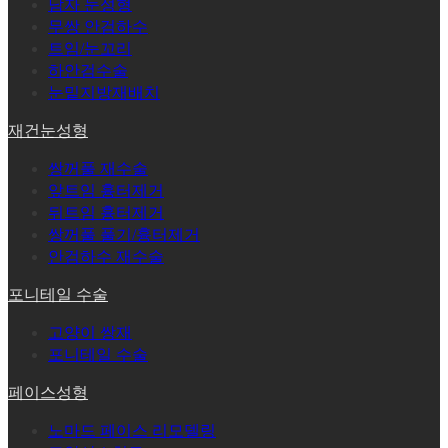
남자 눈성형
무쌍 안검하수
트임/눈꼬리
하안검수술
눈밑지방재배치
재건눈성형
쌍꺼풀 재수술
앞트임 흉터제거
뒤트임 흉터제거
쌍꺼풀 풀기/흉터제거
안검하수 재수술
포니테일 수술
고양이 쌍재
포니테일 수술
페이스성형
노마드 페이스 리모델링