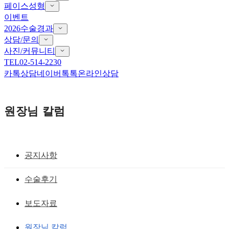
페이스성형
이벤트
2026수술경과
상담/문의
사진/커뮤니티
TEL
02-514-2230
카톡상담
네이버톡톡
온라인상담
원장님 칼럼
공지사항
패인 흉터
수술후기
패인흉터를 자연스럽게 안보이게 하는 방
보도자료
법: 앞트임 재건, 앞트임 복원, 앞트임 흉
원장님 칼럼