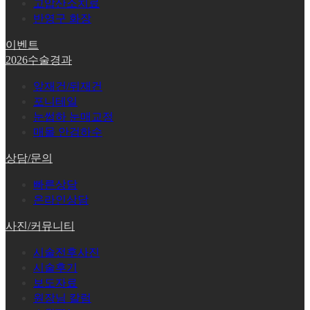
고압산소치료
반영구 화장
이벤트
2026수술경과
앞재건/뒤재건
포니테일
눈썹하 눈매교정
매몰 안검하수
상담/문의
빠른상담
온라인상담
사진/커뮤니티
시술전후사진
시술후기
보도자료
원장님 칼럼