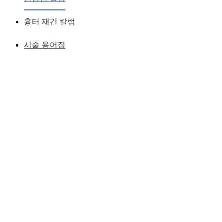
터제거, 앞트임 부작용
흉터 재건 칼럼
황성호 원장
작성일
2012.11.13
시술 용어집
앞트임이후 패인 흉터가 남았다면 어떻게 해야 좋을까 ?
앞트임 패인 흉터의 재건시 나의 중요한 관심은 "어째서 패인
흉터가 처음 앞트임시 발생하였냐 ?"이다
앞트임 패인 흉터의 재건시 나의 관심은 "어째서 패인흉터가