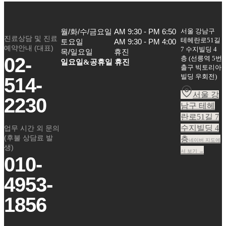
서울 강남구
월/화/수/금요일

AM 9:30 - PM 6:50

진료상담 및 진료
테헤란로51길
토요일

AM 9:30 - PM 4:00

예약안내 (대표)
7 수지빌딩 4
목/일요일
휴진
02-
층
(
선릉역 5번
일요일&공휴일 휴진
출구 빅토리아
빌딩 우회전
)
514-
서울 강
2230
남구 테헤
란로51길 7
수지빌딩 4
업무 시간 외 문의
(후불 상담료 발
층
네이버 지도에
생)
서 보기 →
010-
4953-
1856