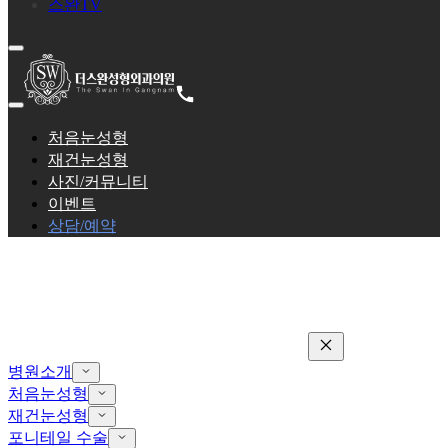
스완TV
처음눈성형
재건눈성형
사진/커뮤니티
이벤트
상담/예약
병원소개
처음눈성형
재건눈성형
포니테일 수술