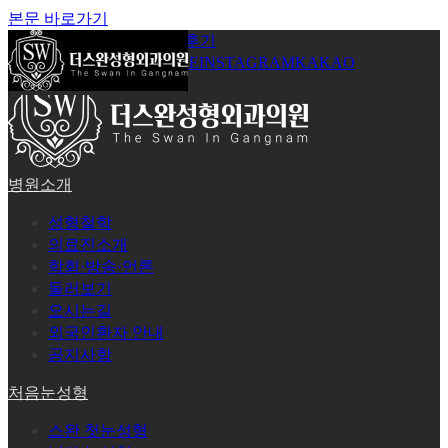
본문 바로가기
공지사항
온라인상담
시술후기
로그인
회원가입
YOUTUBE
INSTAGRAM
KAKAO
병원소개
성형철학
의료진소개
학회·방송·언론
둘러보기
오시는길
외국인환자 안내
공지사항
처음눈성형
스완 첫눈성형