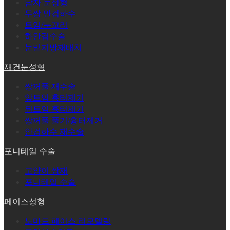
남자 눈성형
무쌍 안검하수
트임/눈꼬리
하안검수술
눈밑지방재배치
재건눈성형
쌍꺼풀 재수술
앞트임 흉터제거
뒤트임 흉터제거
쌍꺼풀 풀기/흉터제거
안검하수 재수술
포니테일 수술
고양이 쌍재
포니테일 수술
페이스성형
노마드 페이스 리모델링