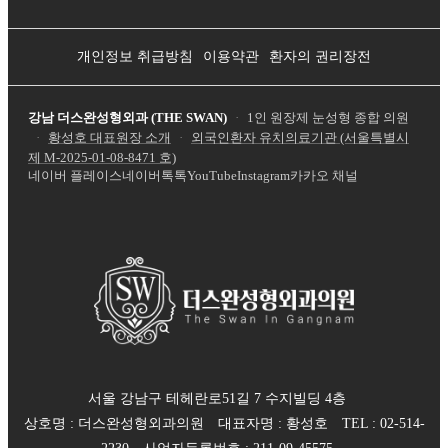
개인정보 취급방침
이용약관
환자의 권리장전
강남 더스완성형외과 (THE SWAN)
·
1인 원장제 눈성형 종합 의원
·
황성호 대표원장 소개
·
외국인환자 유치의료기관 (서울특별시
제
M-2025-01-08-8471
호)
네이버 플레이스
네이버톡톡
YouTube
Instagram
카카오 채널
서울 강남구 테헤란로51길 7 수지빌딩 4층
상호명 :
더스완성형외과의원
대표자명 :
황성호
TEL :
02-514-