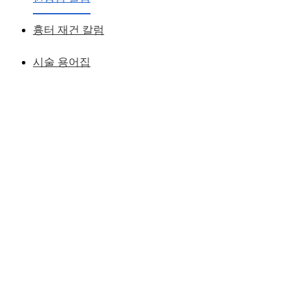
앞트임 복원
흉터 재건 칼럼
황성호 원장
작성일
2007.12.08
시술 용어집
사람의 얼굴은 평면TV 처럼 완전평면이 아니라 다양한 높낮
이의 굴곡을 이루고 있다.
그 중 눈과 코 사이는 경사면을 이루고 있는데,
앞트임 시 봉합부위가 눈과 코사이, 이 경사면에 남겨지게 되