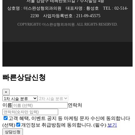
서울 강남구 테헤란로51길 7 수지빌딩 4층
상호명 :
더스완성형외과의원
대표자명 :
황성호
TEL :
02-514-
2230
사업자등록번호 :
211-09-45575
COPYRIGHT©
더스완성형외과의원
. ALL RIGHTS RESERVED.
빠른상담신청
×
이름
연락처
고객 혜택, 이벤트 공지 등 마케팅 문자 수신에 동의합니다
(선택)
개인정보 취급방침에 동의합니다. (필수)
보기
상담신청