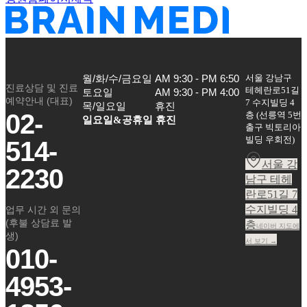
서울 강남구
월/화/수/금요일

AM 9:30 - PM 6:50

진료상담 및 진료
테헤란로51길
토요일

AM 9:30 - PM 4:00

예약안내 (대표)
7 수지빌딩 4
목/일요일
휴진
02-
층
(
선릉역 5번
일요일&공휴일 휴진
출구 빅토리아
빌딩 우회전
)
514-
서울 강
2230
남구 테헤
란로51길 7
수지빌딩 4
업무 시간 외 문의
(후불 상담료 발
층
네이버 지도에
생)
서 보기 →
010-
4953-