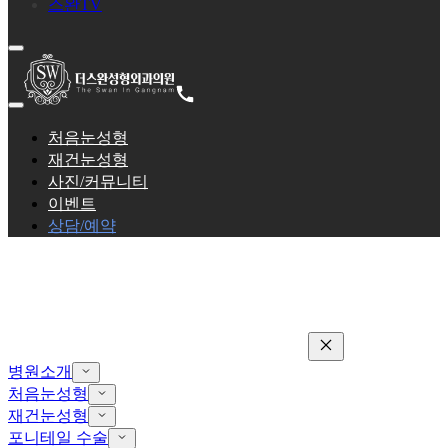
스완TV
처음눈성형
재건눈성형
사진/커뮤니티
이벤트
상담/예약
병원소개
처음눈성형
재건눈성형
포니테일 수술