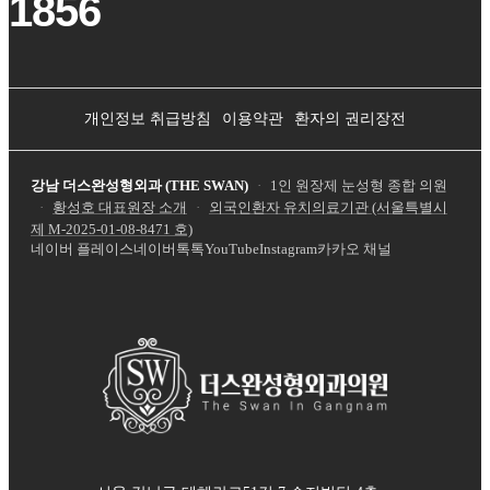
1856
개인정보 취급방침
이용약관
환자의 권리장전
강남 더스완성형외과 (THE SWAN)
·
1인 원장제 눈성형 종합 의원
·
황성호 대표원장 소개
·
외국인환자 유치의료기관 (서울특별시
제
M-2025-01-08-8471
호)
네이버 플레이스
네이버톡톡
YouTube
Instagram
카카오 채널