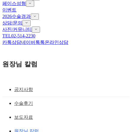
페이스성형
이벤트
2026수술경과
상담/문의
사진/커뮤니티
TEL
02-514-2230
카톡상담
네이버톡톡
온라인상담
원장님 칼럼
공지사항
패인 흉터
수술후기
앞트임 흉터를 남기지 않으려면 - 노마드
보도자료
무흉앞트임 : 앞트임 재건, 앞트임 흉터,
원장님 칼럼