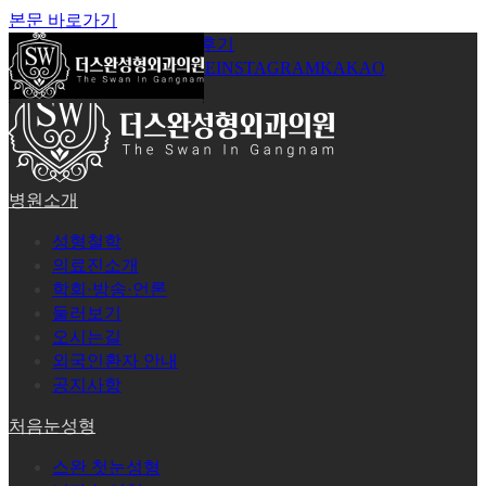
본문 바로가기
공지사항
온라인상담
시술후기
로그인
회원가입
YOUTUBE
INSTAGRAM
KAKAO
병원소개
성형철학
의료진소개
학회·방송·언론
둘러보기
오시는길
외국인환자 안내
공지사항
처음눈성형
스완 첫눈성형