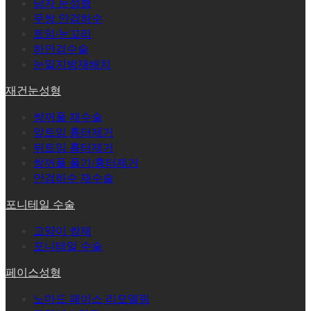
남자 눈성형
무쌍 안검하수
트임/눈꼬리
하안검수술
눈밑지방재배치
재건눈성형
쌍꺼풀 재수술
앞트임 흉터제거
뒤트임 흉터제거
쌍꺼풀 풀기/흉터제거
안검하수 재수술
포니테일 수술
고양이 쌍재
포니테일 수술
페이스성형
노마드 페이스 리모델링