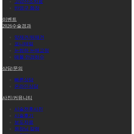
고압산소치료
반영구 화장
이벤트
2026수술경과
앞재건/뒤재건
포니테일
눈썹하 눈매교정
매몰 안검하수
상담/문의
빠른상담
온라인상담
사진/커뮤니티
시술전후사진
시술후기
보도자료
원장님 칼럼