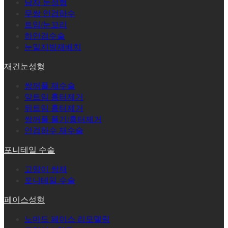
남자 눈성형
무쌍 안검하수
트임/눈꼬리
하안검수술
눈밑지방재배치
재건눈성형
쌍꺼풀 재수술
앞트임 흉터제거
뒤트임 흉터제거
쌍꺼풀 풀기/흉터제거
안검하수 재수술
포니테일 수술
고양이 쌍재
포니테일 수술
페이스성형
노마드 페이스 리모델링