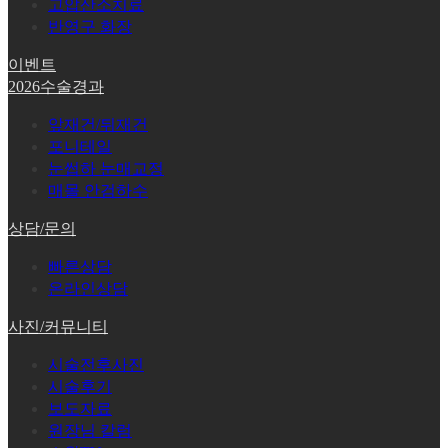
고압산소치료
반영구 화장
이벤트
2026수술경과
앞재건/뒤재건
포니테일
눈썹하 눈매교정
매몰 안검하수
상담/문의
빠른상담
온라인상담
사진/커뮤니티
시술전후사진
시술후기
보도자료
원장님 칼럼