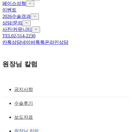
페이스성형
이벤트
2026수술경과
상담/문의
사진/커뮤니티
TEL
02-514-2230
카톡상담
네이버톡톡
온라인상담
원장님 칼럼
공지사항
앞트임 흉터 재건
수술후기
앞트임복원수술 늦어지면 안된다?
보도자료
황성호 원장
작성일
2020.02.17
원장님 칼럼