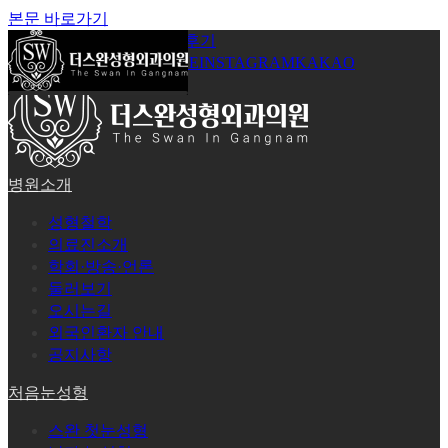
본문 바로가기
공지사항
온라인상담
시술후기
로그인
회원가입
YOUTUBE
INSTAGRAM
KAKAO
병원소개
성형철학
의료진소개
학회·방송·언론
둘러보기
오시는길
외국인환자 안내
공지사항
처음눈성형
스완 첫눈성형