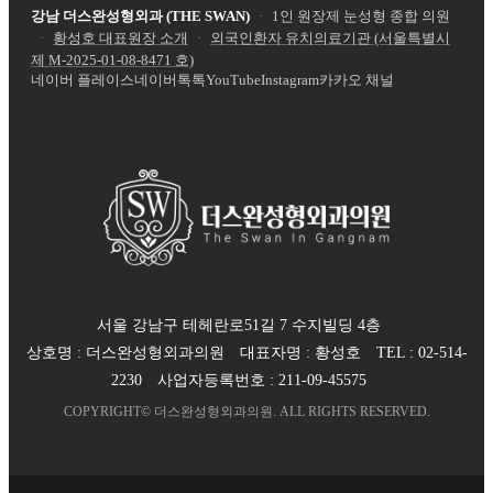
강남 더스완성형외과 (THE SWAN)
·
1인 원장제 눈성형 종합 의원
·
황성호 대표원장 소개
·
외국인환자 유치의료기관 (서울특별시
제
M-2025-01-08-8471
호)
네이버 플레이스
네이버톡톡
YouTube
Instagram
카카오 채널
서울 강남구 테헤란로51길 7 수지빌딩 4층
상호명 :
더스완성형외과의원
대표자명 :
황성호
TEL :
02-514-
2230
사업자등록번호 :
211-09-45575
COPYRIGHT©
더스완성형외과의원
. ALL RIGHTS RESERVED.