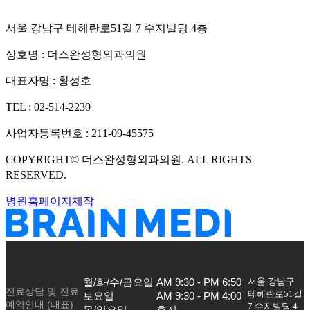
서울 강남구 테헤란로51길 7 수지빌딩 4층
상호명 :
더스완성형외과의원
대표자명 :
황성호
TEL :
02-514-2230
사업자등록번호 :
211-09-45575
COPYRIGHT©
더스완성형외과의원
. ALL RIGHTS
RESERVED.
병원홈페이지제작
서울 강남구
월/화/수/금요일

AM 9:30 - PM 6:50

진료상담 및 진료
테헤란로51길
토요일

AM 9:30 - PM 4:00

예약안내 (대표)
7 수지빌딩 4
목/일요일
휴진