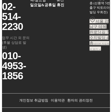
02-
층
(
선릉역 5번
일요일&공휴일 휴진
출구 빅토리아
빌딩 우회전
)
514-
서울 강
2230
남구 테헤
란로51길 7
수지빌딩 4
업무 시간 외 문의
(후불 상담료 발
층
네이버 지도에
생)
서 보기 →
010-
4953-
1856
개인정보 취급방침
이용약관
환자의 권리장전