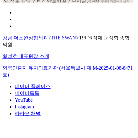
서울 강남구 테헤란로51길 7 수지빌딩 4층
네이버 지도에서 보기 →
개인정보 취급방침
이용약관
환자의 권리장전
강남 더스완성형외과 (THE SWAN)
·
1인 원장제 눈성형 종합
의원
황성호 대표원장 소개
외국인환자 유치의료기관 (서울특별시 제
M-2025-01-08-8471
호)
네이버 플레이스
네이버톡톡
YouTube
Instagram
카카오 채널