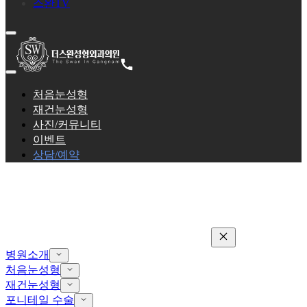
스완TV
처음눈성형
재건눈성형
사진/커뮤니티
이벤트
상담/예약
병원소개
처음눈성형
재건눈성형
포니테일 수술