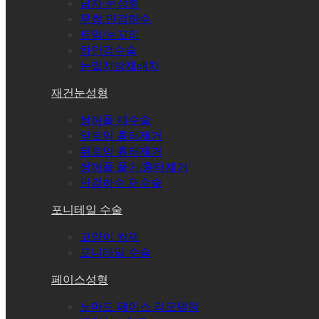
남자 눈성형
무쌍 안검하수
트임/눈꼬리
하안검수술
눈밑지방재배치
재건눈성형
쌍꺼풀 재수술
앞트임 흉터제거
뒤트임 흉터제거
쌍꺼풀 풀기/흉터제거
안검하수 재수술
포니테일 수술
고양이 쌍재
포니테일 수술
페이스성형
노마드 페이스 리모델링