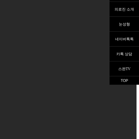
의료진 소개
눈성형
네이버톡톡
카톡 상담
스완TV
TOP