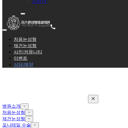
스완TV
처음눈성형
재건눈성형
사진/커뮤니티
이벤트
상담/예약
병원소개
처음눈성형
재건눈성형
포니테일 수술