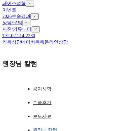
페이스성형
이벤트
2026수술경과
상담/문의
사진/커뮤니티
TEL
02-514-2230
카톡상담
네이버톡톡
온라인상담
원장님 칼럼
공지사항
앞트임 흉터 재건
수술후기
앞트임복원후기와 함께 중요한 것은?
보도자료
황성호 원장
작성일
2019.12.16
원장님 칼럼