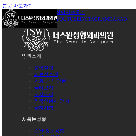
본문 바로가기
공지사항
온라인상담
시술후기
로그인
회원가입
YOUTUBE
INSTAGRAM
KAKAO
병원소개
성형철학
의료진소개
학회·방송·언론
둘러보기
오시는길
외국인환자 안내
공지사항
처음눈성형
스완 첫눈성형