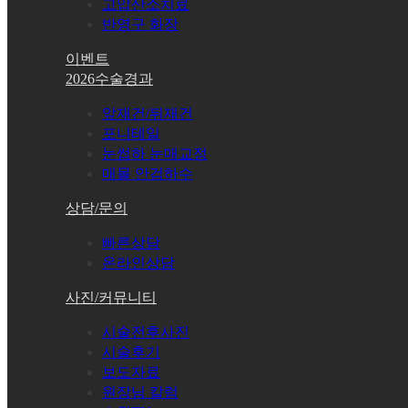
고압산소치료
반영구 화장
이벤트
2026수술경과
앞재건/뒤재건
포니테일
눈썹하 눈매교정
매몰 안검하수
상담/문의
빠른상담
온라인상담
사진/커뮤니티
시술전후사진
시술후기
보도자료
원장님 칼럼