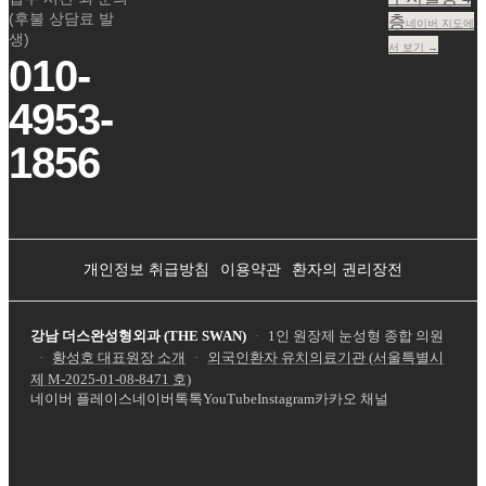
(후불 상담료 발
층
네이버 지도에
생)
서 보기 →
010-
4953-
1856
개인정보 취급방침
이용약관
환자의 권리장전
강남 더스완성형외과 (THE SWAN)
·
1인 원장제 눈성형 종합 의원
·
황성호 대표원장 소개
·
외국인환자 유치의료기관 (서울특별시
제
M-2025-01-08-8471
호)
네이버 플레이스
네이버톡톡
YouTube
Instagram
카카오 채널