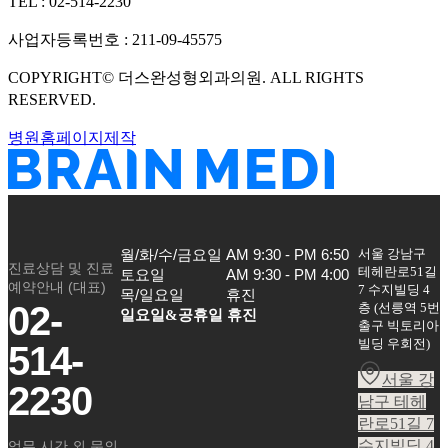
TEL :
02-514-2230
사업자등록번호 :
211-09-45575
COPYRIGHT©
더스완성형외과의원
. ALL RIGHTS
RESERVED.
병원홈페이지제작
서울 강남구
월/화/수/금요일

AM 9:30 - PM 6:50

진료상담 및 진료
테헤란로51길
토요일

AM 9:30 - PM 4:00

예약안내 (대표)
7 수지빌딩 4
목/일요일
휴진
02-
층
(
선릉역 5번
일요일&공휴일 휴진
출구 빅토리아
빌딩 우회전
)
514-
서울 강
2230
남구 테헤
란로51길 7
수지빌딩 4
업무 시간 외 문의