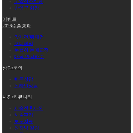
고압산소치료
반영구 화장
이벤트
2026수술경과
앞재건/뒤재건
포니테일
눈썹하 눈매교정
매몰 안검하수
상담/문의
빠른상담
온라인상담
사진/커뮤니티
시술전후사진
시술후기
보도자료
원장님 칼럼