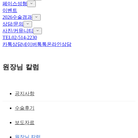
페이스성형
이벤트
2026수술경과
상담/문의
사진/커뮤니티
TEL
02-514-2230
카톡상담
네이버톡톡
온라인상담
원장님 칼럼
공지사항
앞트임 흉터 재건
수술후기
앞트임재수술 골든타임에 맞춘 흉터제
보도자료
거!
원장님 칼럼