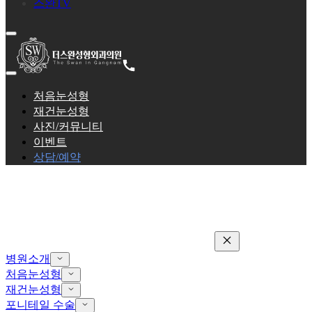
스완TV
처음눈성형
재건눈성형
사진/커뮤니티
이벤트
상담/예약
병원소개
처음눈성형
재건눈성형
포니테일 수술