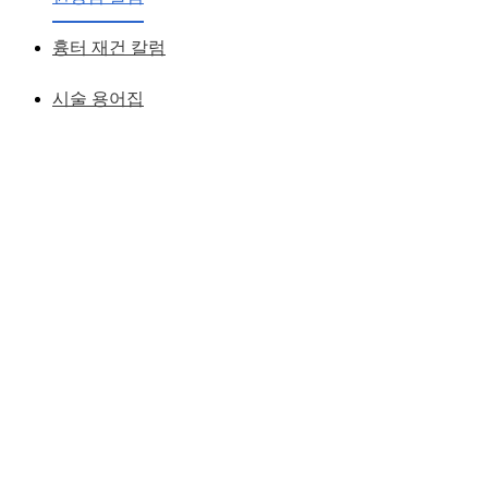
황성호 원장
작성일
2019.03.06
흉터 재건 칼럼
시술 용어집