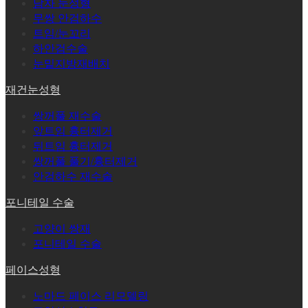
남자 눈성형
무쌍 안검하수
트임/눈꼬리
하안검수술
눈밑지방재배치
재건눈성형
쌍꺼풀 재수술
앞트임 흉터제거
뒤트임 흉터제거
쌍꺼풀 풀기/흉터제거
안검하수 재수술
포니테일 수술
고양이 쌍재
포니테일 수술
페이스성형
노마드 페이스 리모델링