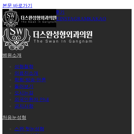
본문 바로가기
공지사항
온라인상담
시술후기
로그인
회원가입
YOUTUBE
INSTAGRAM
KAKAO
병원소개
성형철학
의료진소개
학회·방송·언론
둘러보기
오시는길
외국인환자 안내
공지사항
처음눈성형
스완 첫눈성형