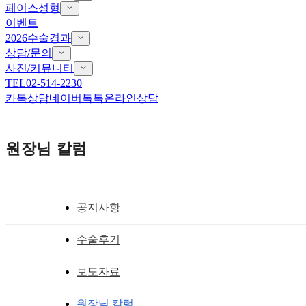
페이스성형
이벤트
2026수술경과
상담/문의
사진/커뮤니티
TEL
02-514-2230
카톡상담
네이버톡톡
온라인상담
원장님 칼럼
공지사항
더 스완 뒤트임흉터복원
수술후기
뒤트임 눈뒤꼬리 붕뜨고 붉은 흉터 발생하
보도자료
황성호 원장
작성일
2020.01.16
원장님 칼럼