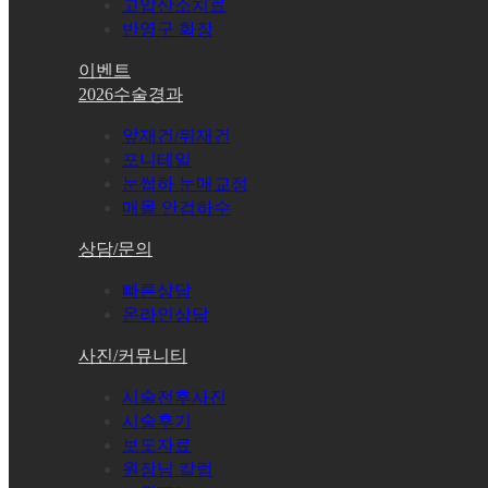
고압산소치료
반영구 화장
이벤트
2026수술경과
앞재건/뒤재건
포니테일
눈썹하 눈매교정
매몰 안검하수
상담/문의
빠른상담
온라인상담
사진/커뮤니티
시술전후사진
시술후기
보도자료
원장님 칼럼