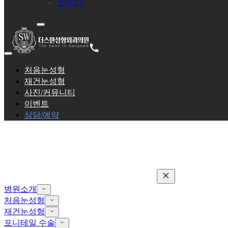
스완TV
처음눈성형
재건눈성형
사진/커뮤니티
이벤트
상담/예약
병원소개
처음눈성형
재건눈성형
포니테일 수술