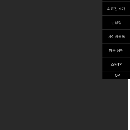
의료진 소개
눈성형
네이버톡톡
카톡 상담
스완TV
TOP