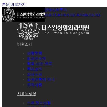
본문 바로가기
공지사항
온라인상담
시술후기
로그인
회원가입
YOUTUBE
INSTAGRAM
KAKAO
병원소개
성형철학
의료진소개
학회·방송·언론
둘러보기
오시는길
외국인환자 안내
공지사항
처음눈성형
스완 첫눈성형