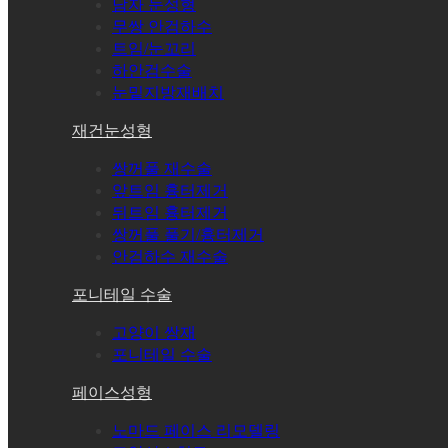
남자 눈성형
무쌍 안검하수
트임/눈꼬리
하안검수술
눈밑지방재배치
재건눈성형
쌍꺼풀 재수술
앞트임 흉터제거
뒤트임 흉터제거
쌍꺼풀 풀기/흉터제거
안검하수 재수술
포니테일 수술
고양이 쌍재
포니테일 수술
페이스성형
노마드 페이스 리모델링