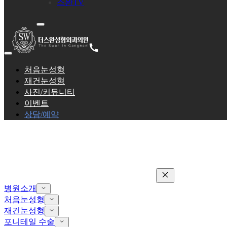
스완TV
처음눈성형
재건눈성형
사진/커뮤니티
이벤트
상담/예약
병원소개
처음눈성형
재건눈성형
포니테일 수술