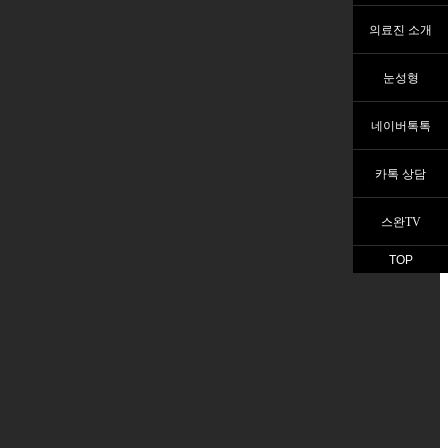
의료진 소개
눈성형
네이버톡톡
카톡 상담
스완TV
TOP