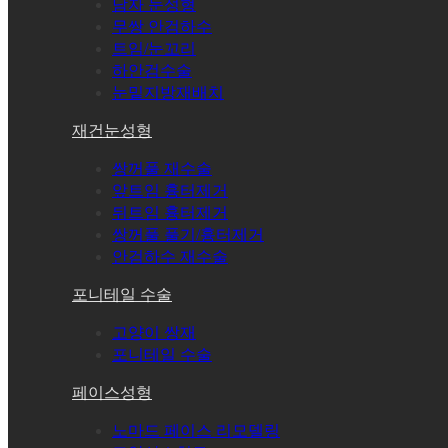
남자 눈성형
무쌍 안검하수
트임/눈꼬리
하안검수술
눈밑지방재배치
재건눈성형
쌍꺼풀 재수술
앞트임 흉터제거
뒤트임 흉터제거
쌍꺼풀 풀기/흉터제거
안검하수 재수술
포니테일 수술
고양이 쌍재
포니테일 수술
페이스성형
노마드 페이스 리모델링