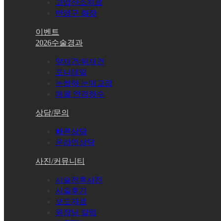
고압산소치료
반영구 화장
이벤트
2026수술경과
앞재건/뒤재건
포니테일
눈썹하 눈매교정
매몰 안검하수
상담/문의
빠른상담
온라인상담
사진/커뮤니티
시술전후사진
시술후기
보도자료
원장님 칼럼