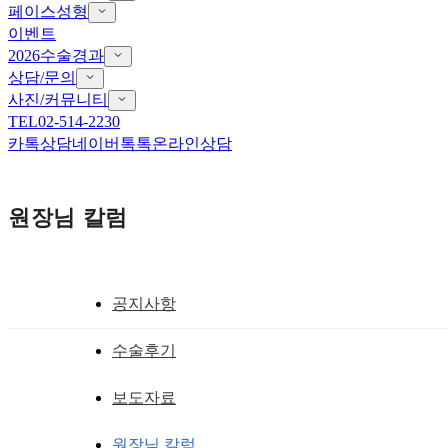
페이스성형
이벤트
2026수술경과
상담/문의
사진/커뮤니티
TEL
02-514-2230
카톡상담
네이버톡톡
온라인상담
원장님 칼럼
공지사항
더 스완 뒤트임흉터복원
수술후기
뒤트임하고 생기는 문제점, 뒤트임 부작용
보도자료
황성호 원장
작성일
2020.01.13
원장님 칼럼