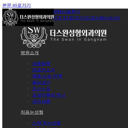
본문 바로가기
공지사항
온라인상담
시술후기
로그인
회원가입
YOUTUBE
INSTAGRAM
KAKAO
병원소개
성형철학
의료진소개
학회·방송·언론
둘러보기
오시는길
외국인환자 안내
공지사항
처음눈성형
스완 첫눈성형