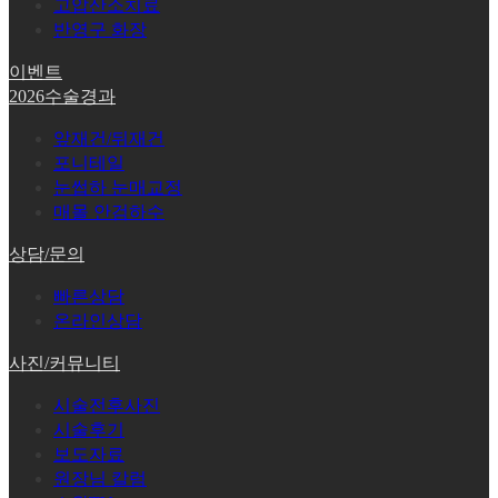
고압산소치료
반영구 화장
이벤트
2026수술경과
앞재건/뒤재건
포니테일
눈썹하 눈매교정
매몰 안검하수
상담/문의
빠른상담
온라인상담
사진/커뮤니티
시술전후사진
시술후기
보도자료
원장님 칼럼