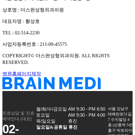
상호명 :
더스완성형외과의원
대표자명 :
황성호
TEL :
02-514-2230
사업자등록번호 :
211-09-45575
COPYRIGHT©
더스완성형외과의원
. ALL RIGHTS
RESERVED.
병원홈페이지제작
서울 강남구
월/화/수/금요일

AM 9:30 - PM 6:50

진료상담 및 진료
테헤란로51길
토요일

AM 9:30 - PM 4:00

예약안내 (대표)
7 수지빌딩 4
목/일요일
휴진
02-
층
(
선릉역 5번
일요일&공휴일 휴진
출구 빅토리아