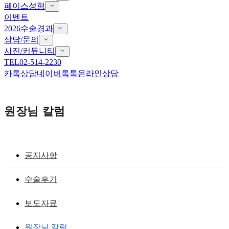
페이스성형
이벤트
2026수술경과
상담/문의
사진/커뮤니티
TEL
02-514-2230
카톡상담
네이버톡톡
온라인상담
원장님 칼럼
공지사항
뒤트임흉터,뒤트임재건
수술후기
뒤트임복원 마지막재수술로 만족할 수 있
보도자료
게!
원장님 칼럼