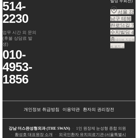
빌딩 우회전
)
514-
서울 강
2230
남구 테헤
란로51길 7
수지빌딩 4
업무 시간 외 문의
(후불 상담료 발
층
네이버 지도에
생)
서 보기 →
010-
4953-
1856
개인정보 취급방침
이용약관
환자의 권리장전
강남 더스완성형외과 (THE SWAN)
·
1인 원장제 눈성형 종합 의원
·
황성호 대표원장 소개
·
외국인환자 유치의료기관 (서울특별시