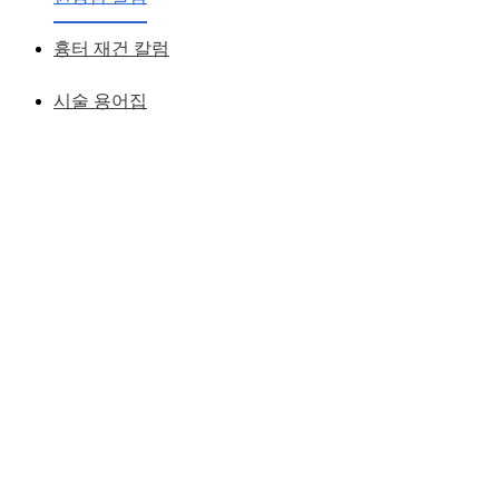
황성호 원장
작성일
2018.12.19
흉터 재건 칼럼
시술 용어집