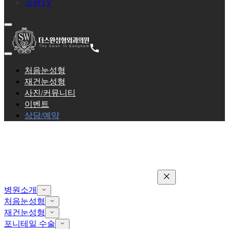
스완TV
처음눈성형
재건눈성형
사진/커뮤니티
이벤트
상담/예약
병원소개
처음눈성형
재건눈성형
포니테일 수술