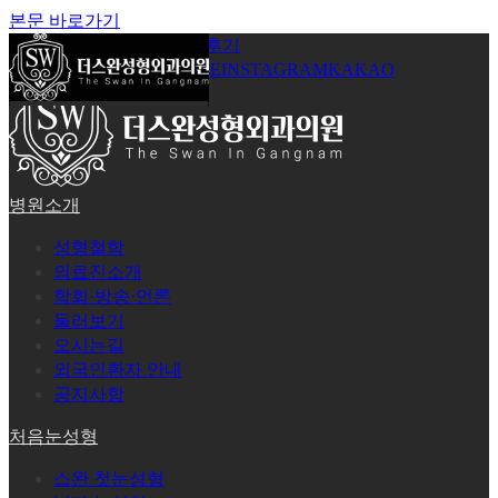
본문 바로가기
공지사항
온라인상담
시술후기
로그인
회원가입
YOUTUBE
INSTAGRAM
KAKAO
병원소개
성형철학
의료진소개
학회·방송·언론
둘러보기
오시는길
외국인환자 안내
공지사항
처음눈성형
스완 첫눈성형