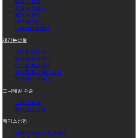
남자 눈성형
무쌍 안검하수
트임/눈꼬리
하안검수술
눈밑지방재배치
재건눈성형
쌍꺼풀 재수술
앞트임 흉터제거
뒤트임 흉터제거
쌍꺼풀 풀기/흉터제거
안검하수 재수술
포니테일 수술
고양이 쌍재
포니테일 수술
페이스성형
노마드 페이스 리모델링