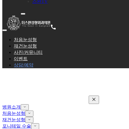
스완TV
처음눈성형
재건눈성형
사진/커뮤니티
이벤트
상담/예약
병원소개
처음눈성형
재건눈성형
포니테일 수술