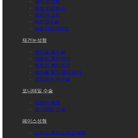
남자 눈성형
무쌍 안검하수
트임/눈꼬리
하안검수술
눈밑지방재배치
재건눈성형
쌍꺼풀 재수술
앞트임 흉터제거
뒤트임 흉터제거
쌍꺼풀 풀기/흉터제거
안검하수 재수술
포니테일 수술
고양이 쌍재
포니테일 수술
페이스성형
노마드 페이스 리모델링