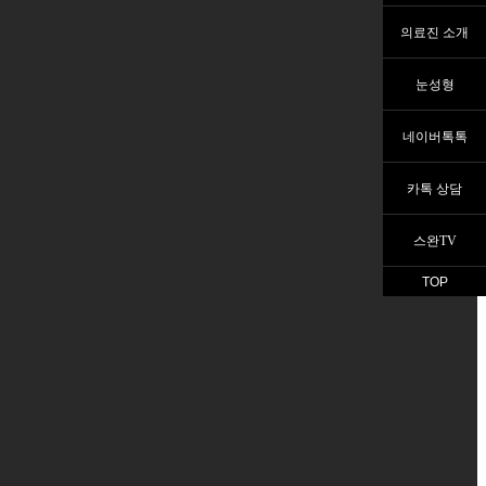
의료진 소개
눈성형
네이버톡톡
카톡 상담
스완TV
TOP