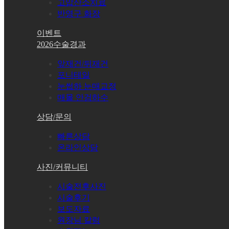
고압산소치료
반영구 화장
이벤트
2026수술경과
앞재건/뒤재건
포니테일
눈썹하 눈매교정
매몰 안검하수
상담/문의
빠른상담
온라인상담
사진/커뮤니티
시술전후사진
시술후기
보도자료
원장님 칼럼