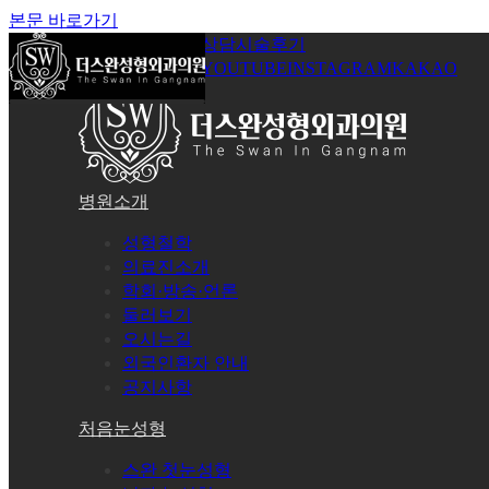
본문 바로가기
공지사항
온라인상담
시술후기
로그인
회원가입
YOUTUBE
INSTAGRAM
KAKAO
병원소개
성형철학
의료진소개
학회·방송·언론
둘러보기
오시는길
외국인환자 안내
공지사항
처음눈성형
스완 첫눈성형