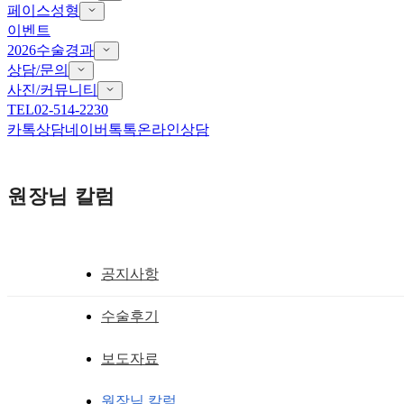
페이스성형
이벤트
2026수술경과
상담/문의
사진/커뮤니티
TEL
02-514-2230
카톡상담
네이버톡톡
온라인상담
원장님 칼럼
공지사항
뒤트임흉터,뒤트임재건
수술후기
뒤트임복원 중요한 눈꼬리의 위치와 마지
보도자료
황성호 원장
작성일
2018.11.27
원장님 칼럼