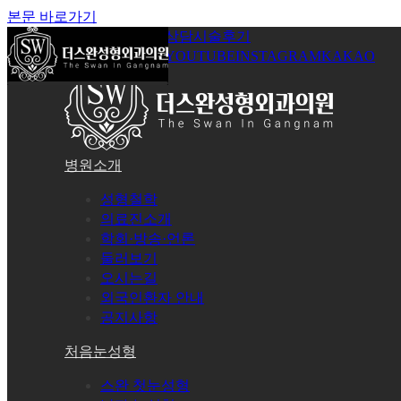
본문 바로가기
공지사항
온라인상담
시술후기
로그인
회원가입
YOUTUBE
INSTAGRAM
KAKAO
병원소개
성형철학
의료진소개
학회·방송·언론
둘러보기
오시는길
외국인환자 안내
공지사항
처음눈성형
스완 첫눈성형