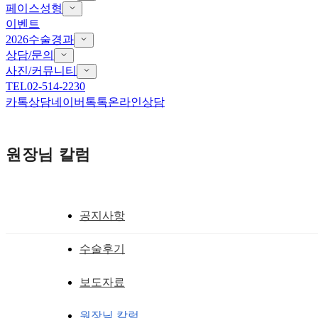
페이스성형
이벤트
2026수술경과
상담/문의
사진/커뮤니티
TEL
02-514-2230
카톡상담
네이버톡톡
온라인상담
원장님 칼럼
공지사항
사각턱축소술
수술후기
심한 사각턱인데 신경 손상 없이도 많이 깍
보도자료
황성호 원장
작성일
2012.04.24
원장님 칼럼