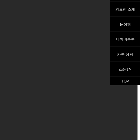
의료진 소개
눈성형
네이버톡톡
카톡 상담
스완TV
TOP