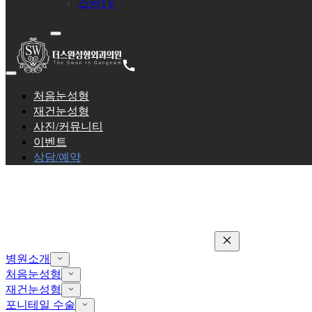
스완TV
처음눈성형
재건눈성형
사진/커뮤니티
이벤트
상담/예약
병원소개
처음눈성형
재건눈성형
포니테일 수술