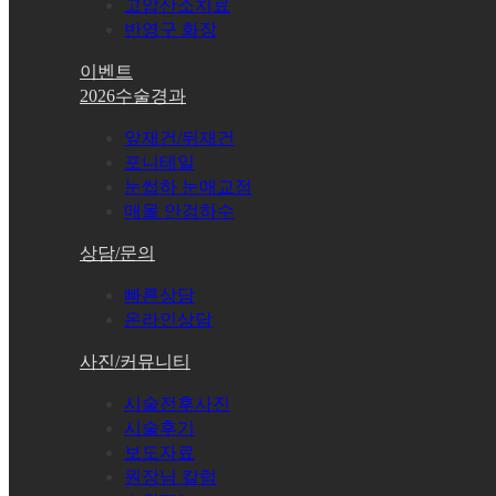
고압산소치료
반영구 화장
이벤트
2026수술경과
앞재건/뒤재건
포니테일
눈썹하 눈매교정
매몰 안검하수
상담/문의
빠른상담
온라인상담
사진/커뮤니티
시술전후사진
시술후기
보도자료
원장님 칼럼