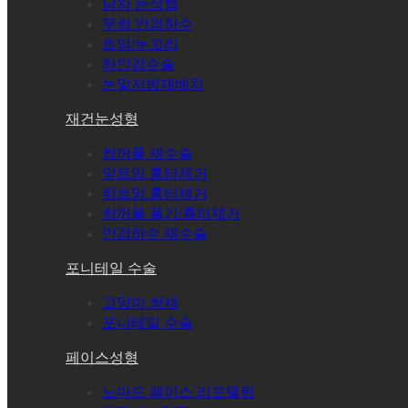
남자 눈성형
무쌍 안검하수
트임/눈꼬리
하안검수술
눈밑지방재배치
재건눈성형
쌍꺼풀 재수술
앞트임 흉터제거
뒤트임 흉터제거
쌍꺼풀 풀기/흉터제거
안검하수 재수술
포니테일 수술
고양이 쌍재
포니테일 수술
페이스성형
노마드 페이스 리모델링