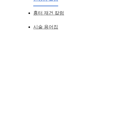
흉터 재건 칼럼
시술 용어집
심한 사각턱 인데 안전하게 수술받을수 있을까요?
얼굴이 작고 갸름해 질려면
단순히 광대뼈수술, 사각턱 수술후에도 얼굴이 작아지지 않았