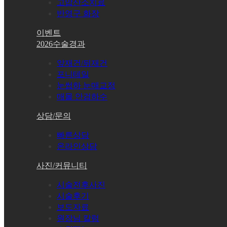
고압산소치료
반영구 화장
이벤트
2026수술경과
앞재건/뒤재건
포니테일
눈썹하 눈매교정
매몰 안검하수
상담/문의
빠른상담
온라인상담
사진/커뮤니티
시술전후사진
시술후기
보도자료
원장님 칼럼