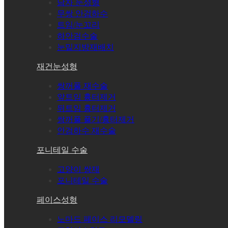
남자 눈성형
무쌍 안검하수
트임/눈꼬리
하안검수술
눈밑지방재배치
재건눈성형
쌍꺼풀 재수술
앞트임 흉터제거
뒤트임 흉터제거
쌍꺼풀 풀기/흉터제거
안검하수 재수술
포니테일 수술
고양이 쌍재
포니테일 수술
페이스성형
노마드 페이스 리모델링