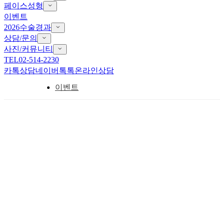
페이스성형
이벤트
2026수술경과
상담/문의
사진/커뮤니티
TEL
02-514-2230
카톡상담
네이버톡톡
온라인상담
이벤트
첫눈
· EVENT
안검하수 이벤트
정상가
300만원
이벤트가
230만원
23
% OFF
이벤트 기간:
2026-08-01
~
2026-08-31
상담 신청
전화 문의