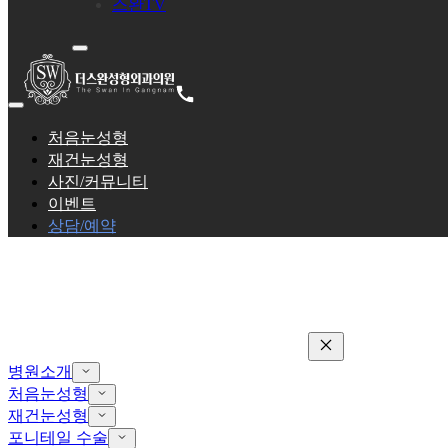
스완TV
처음눈성형
재건눈성형
사진/커뮤니티
이벤트
상담/예약
병원소개
처음눈성형
재건눈성형
포니테일 수술