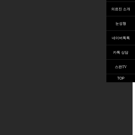
의료진 소개
눈성형
네이버톡톡
카톡 상담
스완TV
TOP