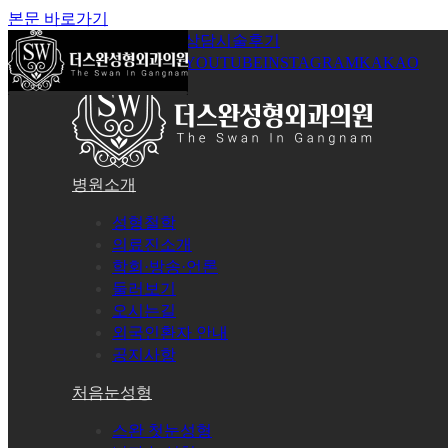
본문 바로가기
공지사항
온라인상담
시술후기
로그인
회원가입
YOUTUBE
INSTAGRAM
KAKAO
병원소개
성형철학
의료진소개
학회·방송·언론
둘러보기
오시는길
외국인환자 안내
공지사항
처음눈성형
스완 첫눈성형