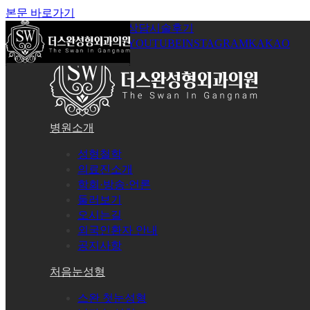
본문 바로가기
공지사항
온라인상담
시술후기
로그인
회원가입
YOUTUBE
INSTAGRAM
KAKAO
병원소개
성형철학
의료진소개
학회·방송·언론
둘러보기
오시는길
외국인환자 안내
공지사항
처음눈성형
스완 첫눈성형