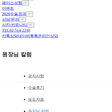
페이스성형
이벤트
2026수술경과
상담/문의
사진/커뮤니티
TEL
02-514-2230
카톡상담
네이버톡톡
온라인상담
원장님 칼럼
공지사항
눈,코성형후 안이쁜 이유!!
수술후기
수술에는 순서가 있다 : 입매가 먼저 해
보도자료
황성호 원장
작성일
2011.10.15
원장님 칼럼