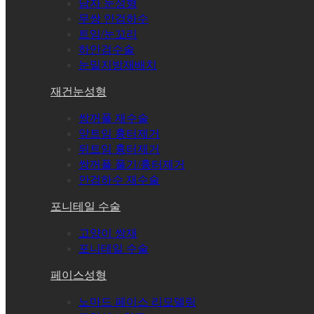
남자 눈성형
무쌍 안검하수
트임/눈꼬리
하안검수술
눈밑지방재배치
재건눈성형
쌍꺼풀 재수술
앞트임 흉터제거
뒤트임 흉터제거
쌍꺼풀 풀기/흉터제거
안검하수 재수술
포니테일 수술
고양이 쌍재
포니테일 수술
페이스성형
노마드 페이스 리모델링