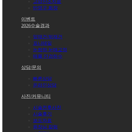
고압산소치료
반영구 화장
이벤트
2026수술경과
앞재건/뒤재건
포니테일
눈썹하 눈매교정
매몰 안검하수
상담/문의
빠른상담
온라인상담
사진/커뮤니티
시술전후사진
시술후기
보도자료
원장님 칼럼