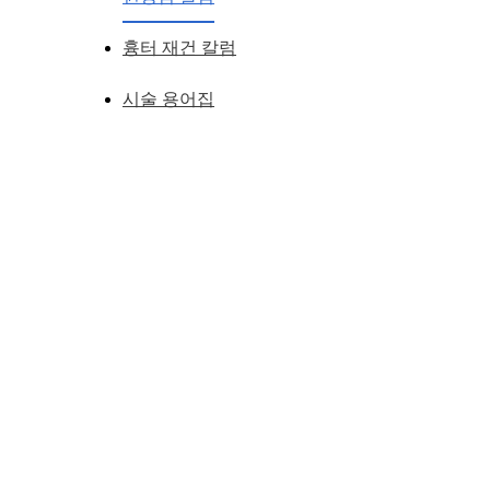
흉터 재건 칼럼
시술 용어집
입매와 고급스러운 얼굴
나는 왜 수술을 해도 예뻐지지 않을까?
쌍커풀이 없어서일까? 코가 낮아서 일까?