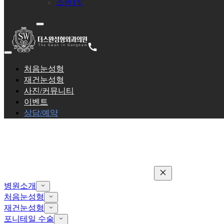
스완TV
처음눈성형
재건눈성형
사진/커뮤니티
이벤트
상담/예약
병원소개
처음눈성형
재건눈성형
포니테일 수술