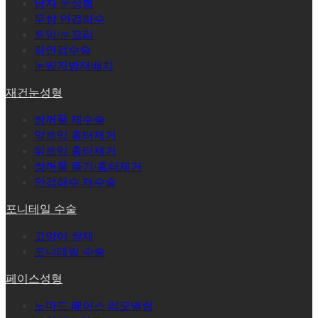
남자 눈성형
무쌍 안검하수
트임/눈꼬리
하안검수술
눈밑지방재배치
재건눈성형
쌍꺼풀 재수술
앞트임 흉터제거
뒤트임 흉터제거
쌍꺼풀 풀기/흉터제거
안검하수 재수술
포니테일 수술
고양이 쌍재
포니테일 수술
페이스성형
노마드 페이스 리모델링