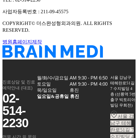
사업자등록번호 :
211-09-45575
COPYRIGHT©
더스완성형외과의원
. ALL RIGHTS
RESERVED.
병원홈페이지제작
서울 강남구
월/화/수/금요일

AM 9:30 - PM 6:50

진료상담 및 진료
테헤란로51길
토요일

AM 9:30 - PM 4:00

예약안내 (대표)
7 수지빌딩 4
목/일요일
휴진
02-
층
(
선릉역 5번
일요일&공휴일 휴진
출구 빅토리아
빌딩 우회전
)
514-
서울 강
2230
남구 테헤
란로51길 7
수지빌딩 4
업무 시간 외 문의