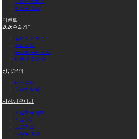
고압산소치료
반영구 화장
이벤트
2026수술경과
앞재건/뒤재건
포니테일
눈썹하 눈매교정
매몰 안검하수
상담/문의
빠른상담
온라인상담
사진/커뮤니티
시술전후사진
시술후기
보도자료
원장님 칼럼