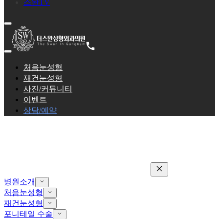
스완TV
처음눈성형
재건눈성형
사진/커뮤니티
이벤트
상담/예약
병원소개
처음눈성형
재건눈성형
포니테일 수술