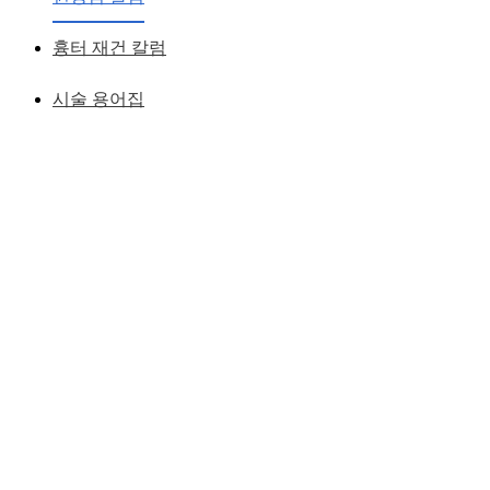
황성호 원장
작성일
2007.11.17
흉터 재건 칼럼
시술 용어집
" 나의 단점을 없애고 싶어요 "
늘 거울속의 자신을 보다보면 단점만 드러나 보이게 되고숨겨
진 자신의 장점을 찾지 못하게 되어 ( 이것을 찾아 타인이게
느껴지도록 해야 미인형으로 바꿀 수 있다 )눈에 보여지는 단
점만 없애는 수술을 생각하게 된다.