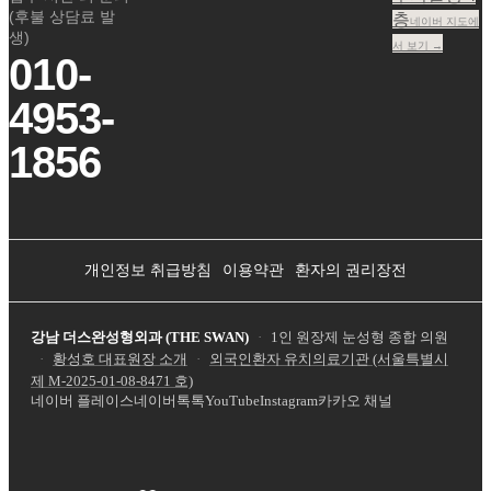
(후불 상담료 발
층
네이버 지도에
생)
서 보기 →
010-
4953-
1856
개인정보 취급방침
이용약관
환자의 권리장전
강남 더스완성형외과 (THE SWAN)
·
1인 원장제 눈성형 종합 의원
·
황성호 대표원장 소개
·
외국인환자 유치의료기관 (서울특별시
제
M-2025-01-08-8471
호)
네이버 플레이스
네이버톡톡
YouTube
Instagram
카카오 채널