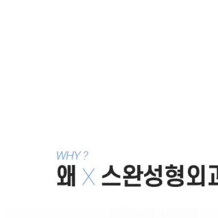
이해하는 시간, 성형상담
2007.12.18
자신의 얼굴을 이쁘게 하기 위한 성형 tip 3가지
2007.12.13
쌍꺼풀 수술과 앞트임후 예쁜 눈 대신 사나운 눈이 된 이
유
2013.07.03
쌍꺼풀 수술 후 쏘세지가 되거나 졸려보이는 눈이 되는
것은 왜 그럴까?
2013.07.01
휜코 & 콧구멍이 보이는 들창코ㅡ 얼굴을 위한 코성형 :
노마드, 코끝성형 , 얼굴윤곽선, 페이스리모델링
2013.05.08
목록으로