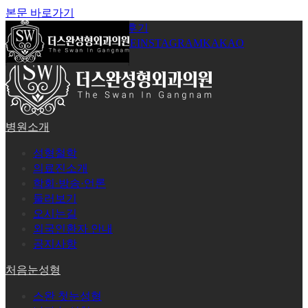
본문 바로가기
공지사항
온라인상담
시술후기
로그인
회원가입
YOUTUBE
INSTAGRAM
KAKAO
병원소개
성형철학
의료진소개
학회·방송·언론
둘러보기
오시는길
외국인환자 안내
공지사항
처음눈성형
스완 첫눈성형