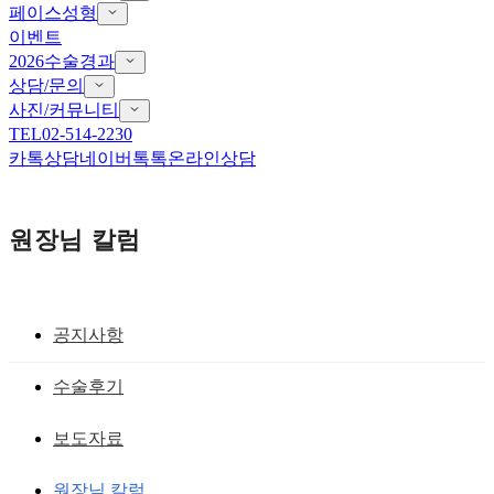
페이스성형
이벤트
2026수술경과
상담/문의
사진/커뮤니티
TEL
02-514-2230
카톡상담
네이버톡톡
온라인상담
원장님 칼럼
공지사항
눈,코성형후 안이쁜 이유!!
수술후기
성형외과 의사 + 디자이너 = 노마드 디자
보도자료
인, 노마드 페이스리모델링
원장님 칼럼