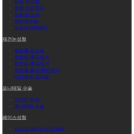
남자 눈성형
무쌍 안검하수
트임/눈꼬리
하안검수술
눈밑지방재배치
재건눈성형
쌍꺼풀 재수술
앞트임 흉터제거
뒤트임 흉터제거
쌍꺼풀 풀기/흉터제거
안검하수 재수술
포니테일 수술
고양이 쌍재
포니테일 수술
페이스성형
노마드 페이스 리모델링