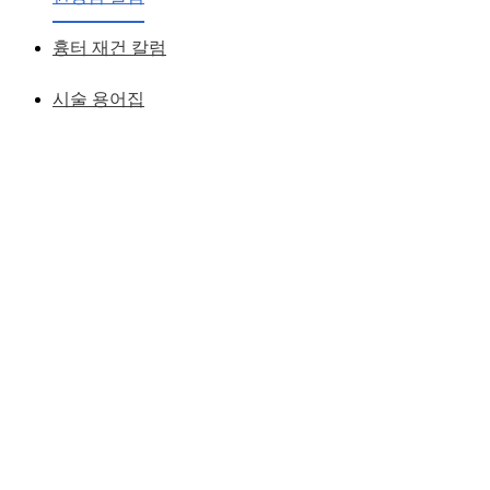
임의 결합
흉터 재건 칼럼
황성호 원장
작성일
2012.12.18
시술 용어집
사나운 눈이 크고 예쁜 효과를 내기 위한 수술
: 노마드 뒤트임 + 기능적 눈성형술(
눈매교정
술 )
기능적 눈 성형술은
보통의 쌍거풀수술로는