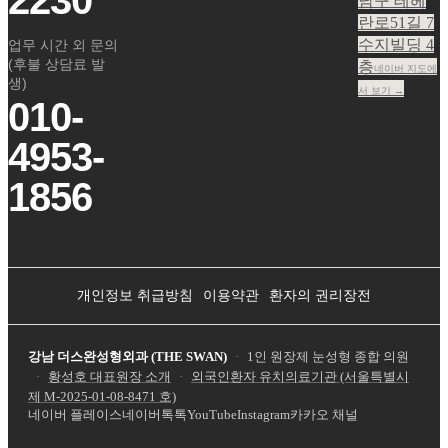
2230
남구 테헤
란로51길 7
수지빌딩 4
업무 시간 외 문의
(후불 상담료 발
층
네이버 지도에
생)
서 보기 →
010-
4953-
1856
개인정보 취급방침
이용약관
환자의 권리장전
강남 더스완성형외과 (THE SWAN)
·
1인 원장제 눈성형 종합 의원
·
황성호 대표원장 소개
·
외국인환자 유치의료기관 (서울특별시
제
M-2025-01-08-8471
호)
네이버 플레이스
네이버톡톡
YouTube
Instagram
카카오 채널