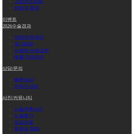
고압산소치료
반영구 화장
이벤트
2026수술경과
앞재건/뒤재건
포니테일
눈썹하 눈매교정
매몰 안검하수
상담/문의
빠른상담
온라인상담
사진/커뮤니티
시술전후사진
시술후기
보도자료
원장님 칼럼