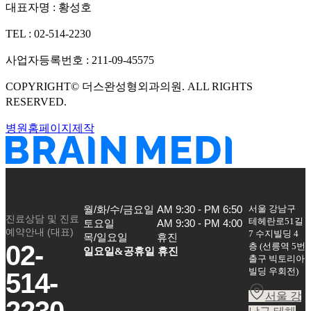
대표자명 :
황성호
TEL :
02-514-2230
사업자등록번호 :
211-09-45575
COPYRIGHT©
더스완성형외과의원
. ALL RIGHTS
RESERVED.
병원홈페이지제작
서울 강남구
월/화/수/금요일

AM 9:30 - PM 6:50

진료상담 및 진료
테헤란로51길
토요일

AM 9:30 - PM 4:00

예약안내 (대표)
7 수지빌딩 4
목/일요일
휴진
02-
층
(
선릉역 5번
일요일&공휴일 휴진
출구 빅토리아
빌딩 우회전
)
514-
서울 강