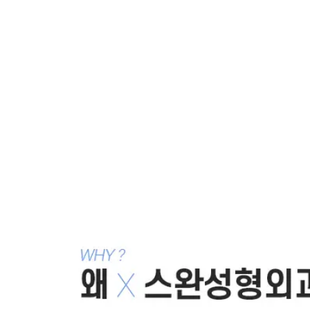
강남 더스완성형외과
·
황성호 원장
칼럼 ·
학회·방송·언론 자료
같은 카테고리 칼럼 ·
단추구멍눈, 새우눈
크게
앞트임, 뒤트임 으로 크고 예쁜 눈매로
2013.08.22
왕눈이 수술; 쌍꺼풀재수술 + 노마드 뒤트임
2013.08.14
노마드 디자인 = 눈 "매" 를 디자인 한다, 노마드 눈매교
정술
2007.08.08
목록으로