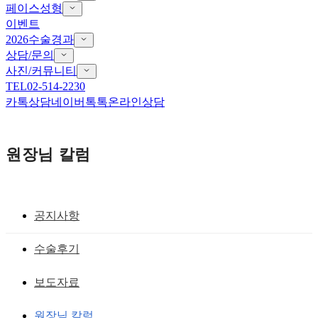
페이스성형
이벤트
2026수술경과
상담/문의
사진/커뮤니티
TEL
02-514-2230
카톡상담
네이버톡톡
온라인상담
원장님 칼럼
공지사항
단추구멍눈, 새우눈 크게
수술후기
사나운 눈을 선하게 하고 크고 예쁜 효과
보도자료
를 내기 위한 쌍꺼풀 수술과 노마드 뒤트
원장님 칼럼