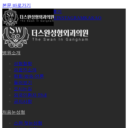
본문 바로가기
공지사항
온라인상담
시술후기
로그인
회원가입
YOUTUBE
INSTAGRAM
KAKAO
병원소개
성형철학
의료진소개
학회·방송·언론
둘러보기
오시는길
외국인환자 안내
공지사항
처음눈성형
스완 첫눈성형