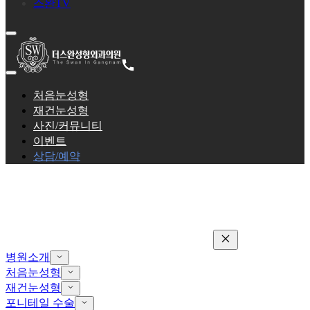
스완TV
처음눈성형
재건눈성형
사진/커뮤니티
이벤트
상담/예약
병원소개
처음눈성형
재건눈성형
포니테일 수술