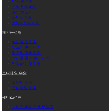
남자 눈성형
무쌍 안검하수
트임/눈꼬리
하안검수술
눈밑지방재배치
재건눈성형
쌍꺼풀 재수술
앞트임 흉터제거
뒤트임 흉터제거
쌍꺼풀 풀기/흉터제거
안검하수 재수술
포니테일 수술
고양이 쌍재
포니테일 수술
페이스성형
노마드 페이스 리모델링