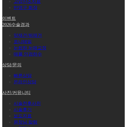
고압산소치료
반영구 화장
이벤트
2026수술경과
앞재건/뒤재건
포니테일
눈썹하 눈매교정
매몰 안검하수
상담/문의
빠른상담
온라인상담
사진/커뮤니티
시술전후사진
시술후기
보도자료
원장님 칼럼