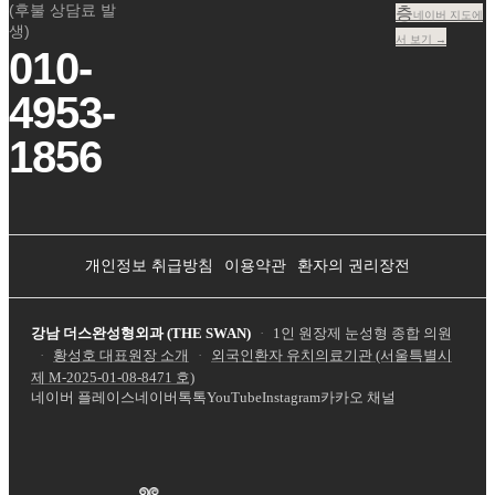
(후불 상담료 발
층
네이버 지도에
생)
서 보기 →
010-
4953-
1856
개인정보 취급방침
이용약관
환자의 권리장전
강남 더스완성형외과 (THE SWAN)
·
1인 원장제 눈성형 종합 의원
·
황성호 대표원장 소개
·
외국인환자 유치의료기관 (서울특별시
제
M-2025-01-08-8471
호)
네이버 플레이스
네이버톡톡
YouTube
Instagram
카카오 채널