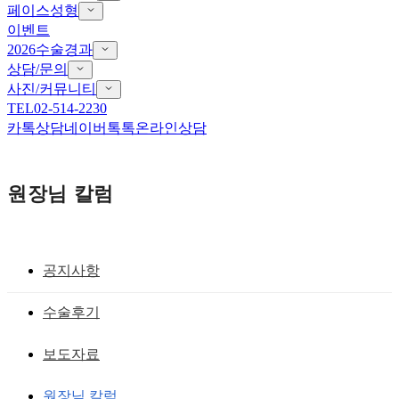
페이스성형
이벤트
2026수술경과
상담/문의
사진/커뮤니티
TEL
02-514-2230
카톡상담
네이버톡톡
온라인상담
원장님 칼럼
공지사항
예쁜쌍거풀안검하수
수술후기
앞트임흉터도 생기고, 눈은 졸려보여요
보도자료
제가 안검하수 인가요?
원장님 칼럼