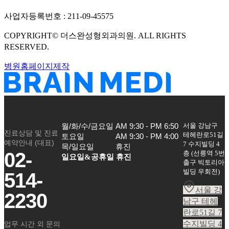
사업자등록번호 :
211-09-45575
COPYRIGHT©
더스완성형외과의원
. ALL RIGHTS
RESERVED.
병원홈페이지제작
서울 강남구
월/화/수/금요일

AM 9:30 - PM 6:50

진료상담 및 진료
테헤란로51길
토요일

AM 9:30 - PM 4:00

예약안내 (대표)
7 수지빌딩 4
목/일요일
휴진
02-
층
(
선릉역 5번
일요일&공휴일 휴진
출구 빅토리아
빌딩 우회전
)
514-
서울 강
2230
남구 테헤
란로51길 7
수지빌딩 4
업무 시간 외 문의