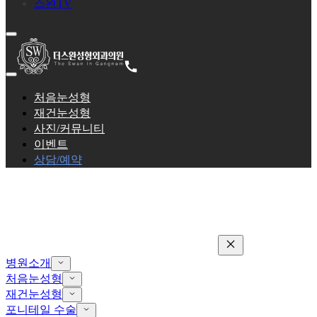
스완TV
처음눈성형
재건눈성형
사진/커뮤니티
이벤트
상담/예약
병원소개
처음눈성형
재건눈성형
포니테일 수술