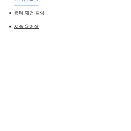
황성호 원장
작성일
2011.09.16
흉터 재건 칼럼
시술 용어집
눈이 커질려고 쌍거풀하면서 앞트임했는데
앞트임은 흉터가 남고 눈은 커지지도 않았어요
안검하수가 있는 눈에서 쌍거풀을 하면
아래 술전사진처럼 검은 눈동자가 또렷하게 드러나지 않게 되
는데