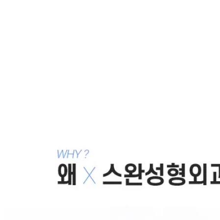
뒤집힌 쌍꺼풀: 눈꺼풀이 뒤집혀서 이상하게 보이는 쌍
거풀을 재수술해야 할까요, 푸는 수술이 나을까요?
2011.10.07
쌍거풀 하기전 안검하수체크하여 더 초롱초롱하고 예쁜
눈으로 만들자
2011.08.02
뒤집힌 쌍꺼풀, 속눈썹이 뒤집어지고 속살이 보이는 쌍
거풀의 교정
2011.07.04
쌍꺼풀재수술-안검하수,졸린눈,눈매교정,눈두덩이 지방
이식
2011.03.18
목록으로