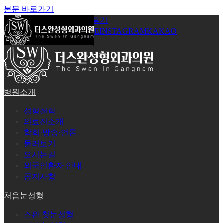
본문 바로가기
공지사항
온라인상담
시술후기
로그인
회원가입
YOUTUBE
INSTAGRAM
KAKAO
병원소개
성형철학
의료진소개
학회·방송·언론
둘러보기
오시는길
외국인환자 안내
공지사항
처음눈성형
스완 첫눈성형