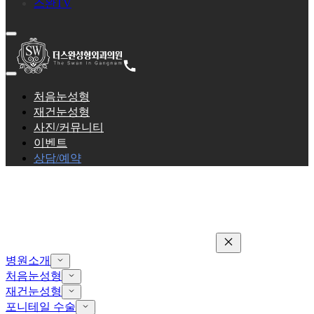
스완TV
처음눈성형
재건눈성형
사진/커뮤니티
이벤트
상담/예약
병원소개
처음눈성형
재건눈성형
포니테일 수술