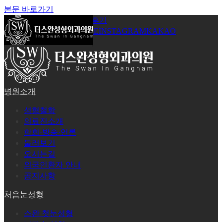
본문 바로가기
공지사항
온라인상담
시술후기
로그인
회원가입
YOUTUBE
INSTAGRAM
KAKAO
병원소개
성형철학
의료진소개
학회·방송·언론
둘러보기
오시는길
외국인환자 안내
공지사항
처음눈성형
스완 첫눈성형