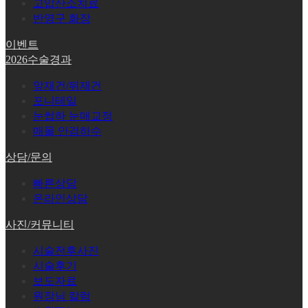
고압산소치료
반영구 화장
이벤트
2026수술경과
앞재건/뒤재건
포니테일
눈썹하 눈매교정
매몰 안검하수
상담/문의
빠른상담
온라인상담
사진/커뮤니티
시술전후사진
시술후기
보도자료
원장님 칼럼