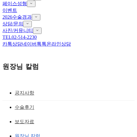
페이스성형
이벤트
2026수술경과
상담/문의
사진/커뮤니티
TEL
02-514-2230
카톡상담
네이버톡톡
온라인상담
원장님 칼럼
공지사항
안검하수 ,기능적 눈성형술
수술후기
소세지눈재수술 고민되는 만큼
보도자료
황성호 원장
작성일
2020.03.06
원장님 칼럼