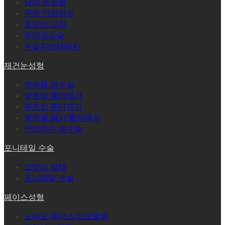
남자 눈성형
무쌍 안검하수
트임/눈꼬리
하안검수술
눈밑지방재배치
재건눈성형
쌍꺼풀 재수술
앞트임 흉터제거
뒤트임 흉터제거
쌍꺼풀 풀기/흉터제거
안검하수 재수술
포니테일 수술
고양이 쌍재
포니테일 수술
페이스성형
노마드 페이스 리모델링