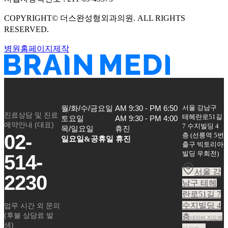
COPYRIGHT©
더스완성형외과의원
. ALL RIGHTS
RESERVED.
병원홈페이지제작
서울 강남구
월/화/수/금요일

AM 9:30 - PM 6:50

진료상담 및 진료
테헤란로51길
토요일

AM 9:30 - PM 4:00

예약안내 (대표)
7 수지빌딩 4
목/일요일
휴진
02-
층
(
선릉역 5번
일요일&공휴일 휴진
출구 빅토리아
빌딩 우회전
)
514-
서울 강
2230
남구 테헤
란로51길 7
수지빌딩 4
업무 시간 외 문의
(후불 상담료 발
층
네이버 지도에
생)