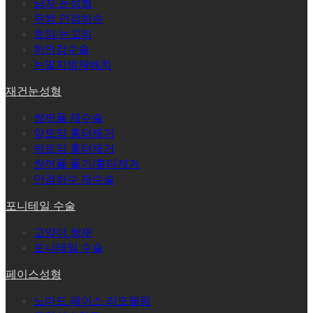
남자 눈성형
무쌍 안검하수
트임/눈꼬리
하안검수술
눈밑지방재배치
재건눈성형
쌍꺼풀 재수술
앞트임 흉터제거
뒤트임 흉터제거
쌍꺼풀 풀기/흉터제거
안검하수 재수술
포니테일 수술
고양이 쌍재
포니테일 수술
페이스성형
노마드 페이스 리모델링