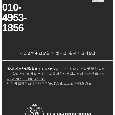
서 보기 →
010-
4953-
1856
개인정보 취급방침
이용약관
환자의 권리장전
강남 더스완성형외과 (THE SWAN)
·
1인 원장제 눈성형 종합 의원
·
황성호 대표원장 소개
·
외국인환자 유치의료기관 (서울특별시
제
M-2025-01-08-8471
호)
네이버 플레이스
네이버톡톡
YouTube
Instagram
카카오 채널