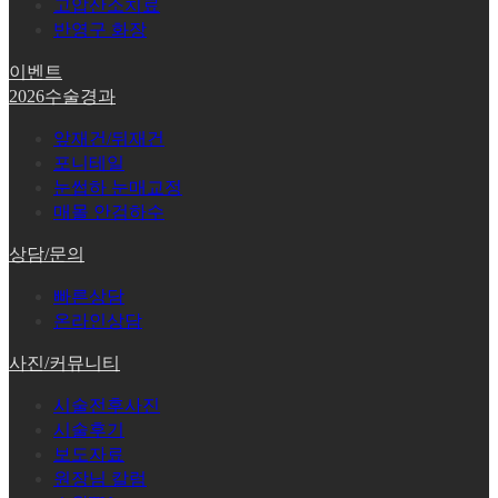
고압산소치료
반영구 화장
이벤트
2026수술경과
앞재건/뒤재건
포니테일
눈썹하 눈매교정
매몰 안검하수
상담/문의
빠른상담
온라인상담
사진/커뮤니티
시술전후사진
시술후기
보도자료
원장님 칼럼