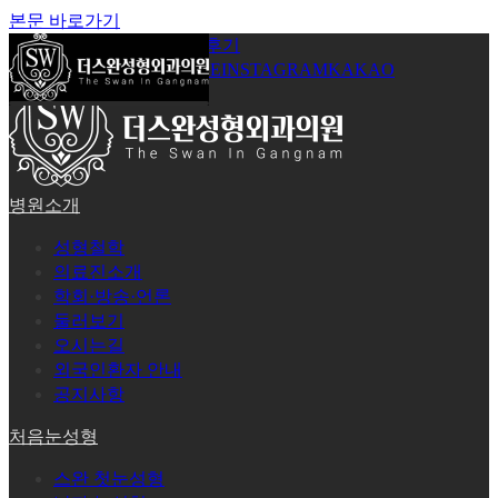
본문 바로가기
공지사항
온라인상담
시술후기
로그인
회원가입
YOUTUBE
INSTAGRAM
KAKAO
병원소개
성형철학
의료진소개
학회·방송·언론
둘러보기
오시는길
외국인환자 안내
공지사항
처음눈성형
스완 첫눈성형