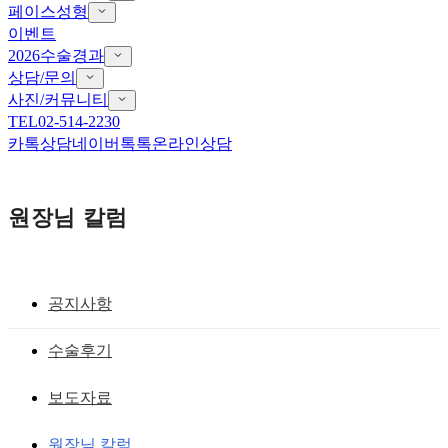
페이스성형
이벤트
2026수술경과
상담/문의
사진/커뮤니티
TEL
02-514-2230
카톡상담
네이버톡톡
온라인상담
원장님 칼럼
공지사항
안검하수 ,기능적 눈성형술
수술후기
강남눈재수술 병원을 찾고 있다면?
보도자료
황성호 원장
작성일
2020.01.06
원장님 칼럼