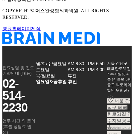
COPYRIGHT©
더스완성형외과의원
. ALL RIGHTS
RESERVED.
병원홈페이지제작
서울 강남구
월/화/수/금요일

AM 9:30 - PM 6:50

진료상담 및 진료
테헤란로51길
토요일

AM 9:30 - PM 4:00

예약안내 (대표)
7 수지빌딩 4
목/일요일
휴진
02-
층
(
선릉역 5번
일요일&공휴일 휴진
출구 빅토리아
빌딩 우회전
)
514-
서울 강
2230
남구 테헤
란로51길 7
수지빌딩 4
업무 시간 외 문의
(후불 상담료 발
층
네이버 지도에
생)