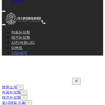
스완TV
처음눈성형
재건눈성형
사진/커뮤니티
이벤트
상담/예약
병원소개
처음눈성형
재건눈성형
포니테일 수술