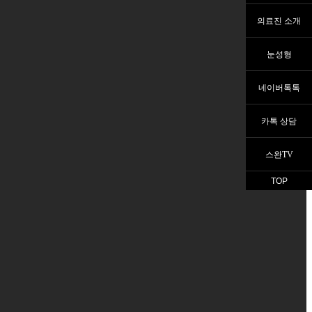
의료진 소개
눈성형
네이버톡톡
카톡 상담
스완TV
TOP