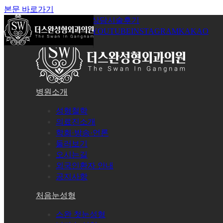
본문 바로가기
공지사항
온라인상담
시술후기
로그인
회원가입
YOUTUBE
INSTAGRAM
KAKAO
병원소개
성형철학
의료진소개
학회·방송·언론
둘러보기
오시는길
외국인환자 안내
공지사항
처음눈성형
스완 첫눈성형