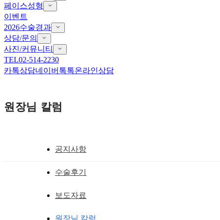
페이스성형
이벤트
2026수술경과
상담/문의
사진/커뮤니티
TEL
02-514-2230
카톡상담
네이버톡톡
온라인상담
원장님 칼럼
공지사항
안검하수 ,기능적 눈성형술
수술후기
강남눈재수술! 안검하수 때문에 다시 교
보도자료
황성호 원장
작성일
2019.09.04
원장님 칼럼