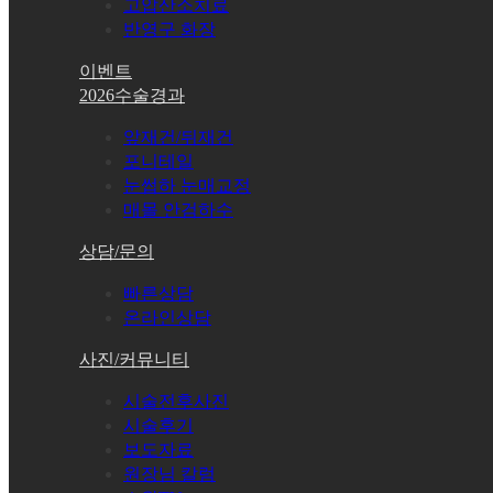
고압산소치료
반영구 화장
이벤트
2026수술경과
앞재건/뒤재건
포니테일
눈썹하 눈매교정
매몰 안검하수
상담/문의
빠른상담
온라인상담
사진/커뮤니티
시술전후사진
시술후기
보도자료
원장님 칼럼