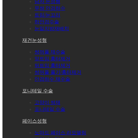
남자 눈성형
무쌍 안검하수
트임/눈꼬리
하안검수술
눈밑지방재배치
재건눈성형
쌍꺼풀 재수술
앞트임 흉터제거
뒤트임 흉터제거
쌍꺼풀 풀기/흉터제거
안검하수 재수술
포니테일 수술
고양이 쌍재
포니테일 수술
페이스성형
노마드 페이스 리모델링