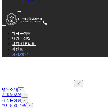
스완TV
처음눈성형
재건눈성형
사진/커뮤니티
이벤트
상담/예약
병원소개
처음눈성형
재건눈성형
포니테일 수술