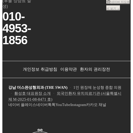
(후불 상담료 발
층
네이버 지도에
생)
서 보기 →
010-
4953-
1856
개인정보 취급방침
이용약관
환자의 권리장전
강남 더스완성형외과 (THE SWAN)
·
1인 원장제 눈성형 종합 의원
·
황성호 대표원장 소개
·
외국인환자 유치의료기관 (서울특별시
제
M-2025-01-08-8471
호)
네이버 플레이스
네이버톡톡
YouTube
Instagram
카카오 채널