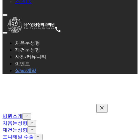
스완TV
처음눈성형
재건눈성형
사진/커뮤니티
이벤트
상담/예약
병원소개
처음눈성형
재건눈성형
포니테일 수술