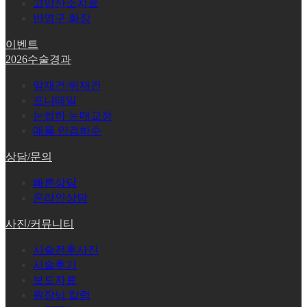
고압산소치료
반영구 화장
이벤트
2026수술경과
앞재건/뒤재건
포니테일
눈썹하 눈매교정
매몰 안검하수
상담/문의
빠른상담
온라인상담
사진/커뮤니티
시술전후사진
시술후기
보도자료
원장님 칼럼