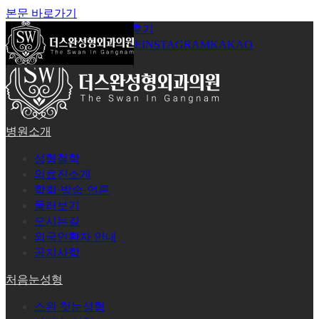
본문 바로가기
공지사항
온라인상담
시술후기
로그인
회원가입
YOUTUBE
INSTAGRAM
KAKAO
병원소개
성형철학
의료진소개
학회·방송·언론
둘러보기
오시는길
외국인환자 안내
공지사항
처음눈성형
스완 첫눈성형