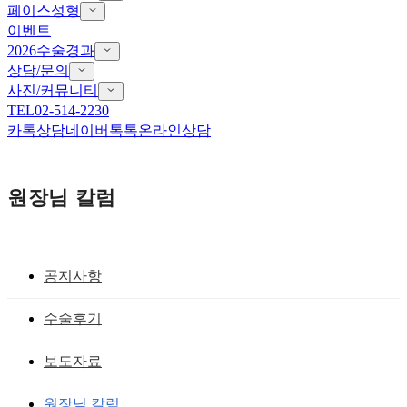
페이스성형
이벤트
2026수술경과
상담/문의
사진/커뮤니티
TEL
02-514-2230
카톡상담
네이버톡톡
온라인상담
원장님 칼럼
공지사항
안검하수 ,기능적 눈성형술
수술후기
안검하수재수술 골든 타임 지키는 것이
보도자료
좋아요
원장님 칼럼