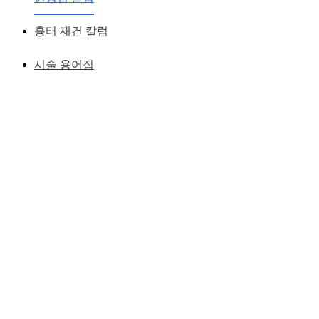
황성호 원장
작성일
2019.08.07
흉터 재건 칼럼
시술 용어집