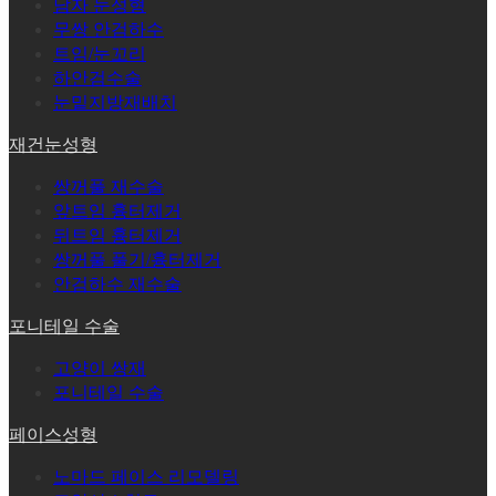
남자 눈성형
무쌍 안검하수
트임/눈꼬리
하안검수술
눈밑지방재배치
재건눈성형
쌍꺼풀 재수술
앞트임 흉터제거
뒤트임 흉터제거
쌍꺼풀 풀기/흉터제거
안검하수 재수술
포니테일 수술
고양이 쌍재
포니테일 수술
페이스성형
노마드 페이스 리모델링