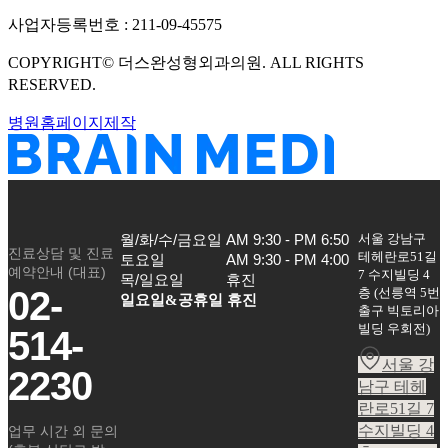
사업자등록번호 :
211-09-45575
COPYRIGHT©
더스완성형외과의원
. ALL RIGHTS
RESERVED.
병원홈페이지제작
서울 강남구
월/화/수/금요일

AM 9:30 - PM 6:50

진료상담 및 진료
테헤란로51길
토요일

AM 9:30 - PM 4:00

예약안내 (대표)
7 수지빌딩 4
목/일요일
휴진
02-
층
(
선릉역 5번
일요일&공휴일 휴진
출구 빅토리아
빌딩 우회전
)
514-
서울 강
2230
남구 테헤
란로51길 7
수지빌딩 4
업무 시간 외 문의