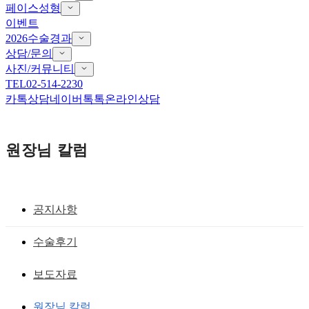
페이스성형
이벤트
2026수술경과
상담/문의
사진/커뮤니티
TEL
02-514-2230
카톡상담
네이버톡톡
온라인상담
원장님 칼럼
공지사항
안검하수 ,기능적 눈성형술
수술후기
남자안검하수 조금의 변화로도 큰 차이를
보도자료
느끼다!
원장님 칼럼