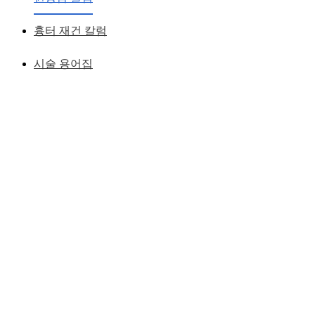
황성호 원장
작성일
2019.05.09
흉터 재건 칼럼
시술 용어집