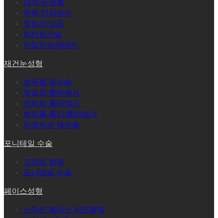
남자 눈성형
무쌍 안검하수
트임/눈꼬리
하안검수술
눈밑지방재배치
재건눈성형
쌍꺼풀 재수술
앞트임 흉터제거
뒤트임 흉터제거
쌍꺼풀 풀기/흉터제거
안검하수 재수술
포니테일 수술
고양이 쌍재
포니테일 수술
페이스성형
노마드 페이스 리모델링