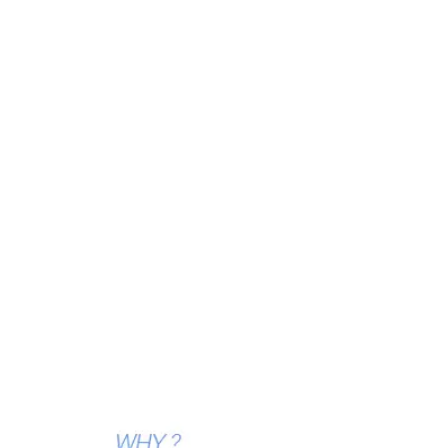
강남 더스완성형외과
·
황성호 원장
칼럼 ·
학회·방송·언론 자료
같은 카테고리 칼럼 ·
안검하수 ,기능적
눈성형술
남자눈매교정수술 전후의 차이를 느끼고 싶다
면!
2019.05.10
쌍꺼풀없이눈매교정 충분히 가능하죠!
2019.05.09
무쌍안검하수 교정하고 달라진 모습 알아볼게
요!
2019.04.30
쌍꺼풀없이눈매교정 눈이 커지는 마법 같은 결
과!
2019.04.18
무쌍안검하수 쌍꺼풀이 없는데 눈이 커졌다?
2019.04.17
목록으로