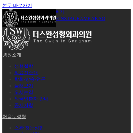
본문 바로가기
공지사항
온라인상담
시술후기
로그인
회원가입
YOUTUBE
INSTAGRAM
KAKAO
병원소개
성형철학
의료진소개
학회·방송·언론
둘러보기
오시는길
외국인환자 안내
공지사항
처음눈성형
스완 첫눈성형