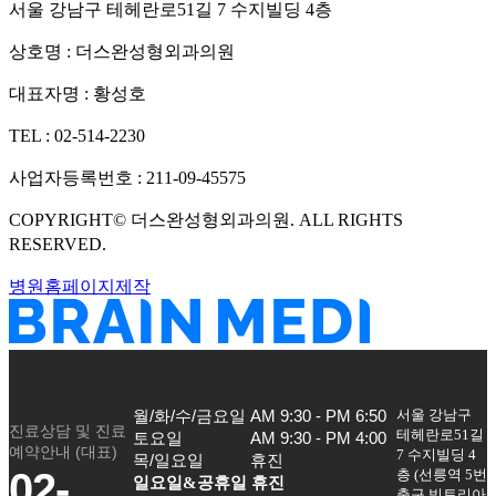
서울 강남구 테헤란로51길 7 수지빌딩 4층
상호명 :
더스완성형외과의원
대표자명 :
황성호
TEL :
02-514-2230
사업자등록번호 :
211-09-45575
COPYRIGHT©
더스완성형외과의원
. ALL RIGHTS
RESERVED.
병원홈페이지제작
서울 강남구
월/화/수/금요일

AM 9:30 - PM 6:50

진료상담 및 진료
테헤란로51길
토요일

AM 9:30 - PM 4:00

예약안내 (대표)
7 수지빌딩 4
목/일요일
휴진
02-
층
(
선릉역 5번
일요일&공휴일 휴진
출구 빅토리아