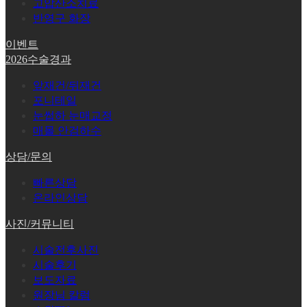
고압산소치료
반영구 화장
이벤트
2026수술경과
앞재건/뒤재건
포니테일
눈썹하 눈매교정
매몰 안검하수
상담/문의
빠른상담
온라인상담
사진/커뮤니티
시술전후사진
시술후기
보도자료
원장님 칼럼