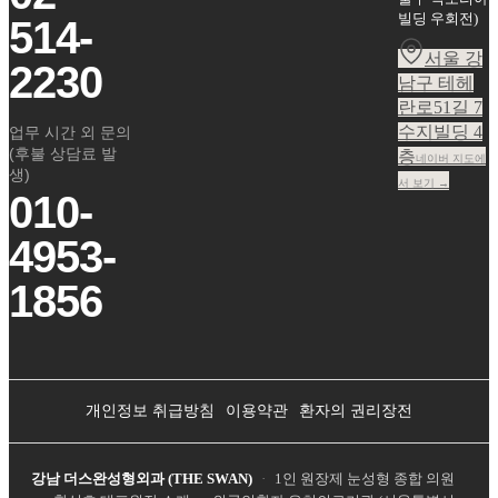
빌딩 우회전
)
514-
서울 강
2230
남구 테헤
란로51길 7
수지빌딩 4
업무 시간 외 문의
(후불 상담료 발
층
네이버 지도에
생)
서 보기 →
010-
4953-
1856
개인정보 취급방침
이용약관
환자의 권리장전
강남 더스완성형외과 (THE SWAN)
·
1인 원장제 눈성형 종합 의원