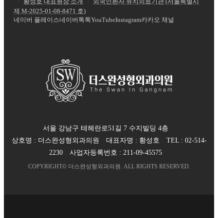
·
황성호 대표원장 소개
·
외국인환자 유치의료기관 (서울특별시
제
M-2025-01-08-8471
호)
네이버 플레이스
네이버톡톡
YouTube
Instagram
카카오 채널
서울 강남구 테헤란로51길 7 수지빌딩 4층
상호명 :
더스완성형외과의원
대표자명 :
황성호
TEL :
02-514-
2230
사업자등록번호 :
211-09-45575
COPYRIGHT©
더스완성형외과의원
. ALL RIGHTS RESERVED.