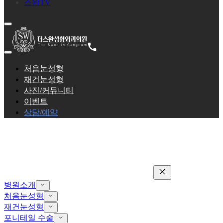
스완TV
처음눈성형
재건눈성형
사진/커뮤니티
이벤트
상담/예약
병원소개
처음눈성형
재건눈성형
포니테일 수술