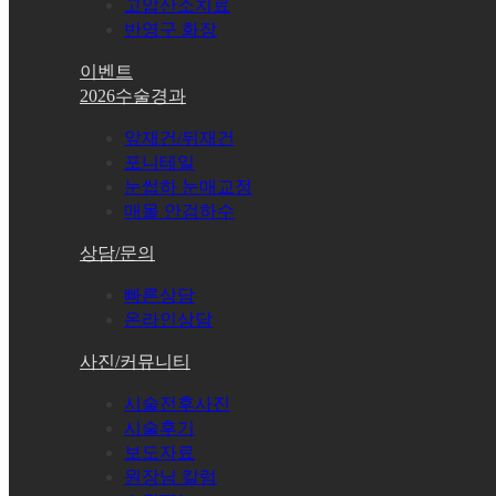
고압산소치료
반영구 화장
이벤트
2026수술경과
앞재건/뒤재건
포니테일
눈썹하 눈매교정
매몰 안검하수
상담/문의
빠른상담
온라인상담
사진/커뮤니티
시술전후사진
시술후기
보도자료
원장님 칼럼