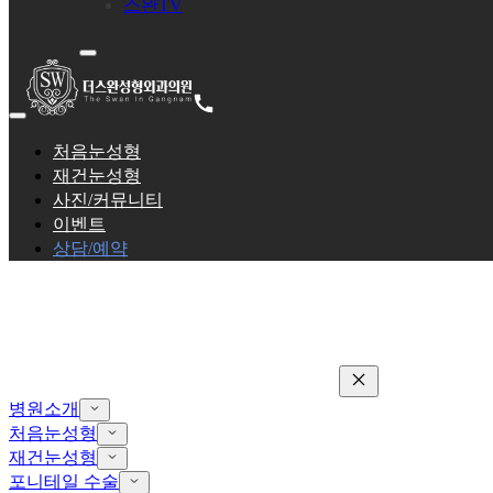
스완TV
처음눈성형
재건눈성형
사진/커뮤니티
이벤트
상담/예약
병원소개
처음눈성형
재건눈성형
포니테일 수술