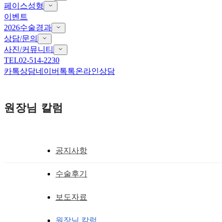
페이스성형
이벤트
2026수술경과
상담/문의
사진/커뮤니티
TEL
02-514-2230
카톡상담
네이버톡톡
온라인상담
원장님 칼럼
공지사항
안검하수 ,기능적 눈성형술
수술후기
안검하수눈매교정 되찾은 기능성과 완성
보도자료
황성호 원장
작성일
2019.03.22
원장님 칼럼