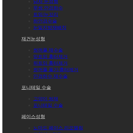
남자 눈성형
무쌍 안검하수
트임/눈꼬리
하안검수술
눈밑지방재배치
재건눈성형
쌍꺼풀 재수술
앞트임 흉터제거
뒤트임 흉터제거
쌍꺼풀 풀기/흉터제거
안검하수 재수술
포니테일 수술
고양이 쌍재
포니테일 수술
페이스성형
노마드 페이스 리모델링