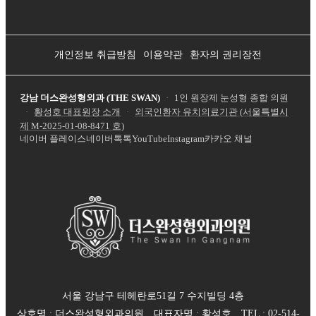
개인정보 취급방침
이용약관
환자의 권리장전
강남 더스완성형외과 (THE SWAN)
·
1인 원장제 눈성형 종합 의원
·
황성호 대표원장 소개
·
외국인환자 유치의료기관 (서울특별시
제
M-2025-01-08-8471
호)
네이버 플레이스
네이버톡톡
YouTube
Instagram
카카오 채널
서울 강남구 테헤란로51길 7 수지빌딩 4층
상호명 :
더스완성형외과의원
대표자명 :
황성호
TEL :
02-514-