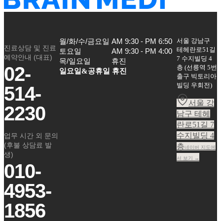
서울 강남구
월/화/수/금요일

AM 9:30 - PM 6:50

진료상담 및 진료
테헤란로51길
토요일

AM 9:30 - PM 4:00

예약안내 (대표)
7 수지빌딩 4
목/일요일
휴진
02-
층
(
선릉역 5번
일요일&공휴일 휴진
출구 빅토리아
빌딩 우회전
)
514-
서울 강
2230
남구 테헤
란로51길 7
수지빌딩 4
업무 시간 외 문의
(후불 상담료 발
층
네이버 지도에
생)
서 보기 →
010-
4953-
1856