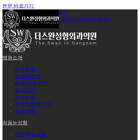
본문 바로가기
공지사항
온라인상담
시술후기
로그인
회원가입
YOUTUBE
INSTAGRAM
KAKAO
병원소개
성형철학
의료진소개
학회·방송·언론
둘러보기
오시는길
외국인환자 안내
공지사항
처음눈성형
스완 첫눈성형