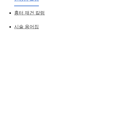
황성호 원장
작성일
2018.11.19
흉터 재건 칼럼
시술 용어집