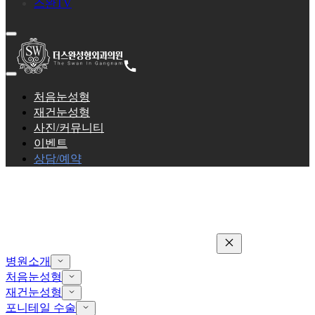
스완TV
처음눈성형
재건눈성형
사진/커뮤니티
이벤트
상담/예약
병원소개
처음눈성형
재건눈성형
포니테일 수술