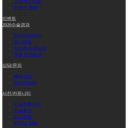
고압산소치료
반영구 화장
이벤트
2026수술경과
앞재건/뒤재건
포니테일
눈썹하 눈매교정
매몰 안검하수
상담/문의
빠른상담
온라인상담
사진/커뮤니티
시술전후사진
시술후기
보도자료
원장님 칼럼