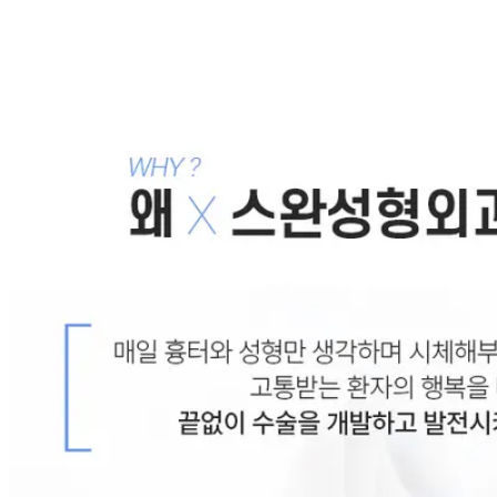
게!
2018.11.14
쌍꺼풀없이눈매교정 진짜 무쌍이니까!
2018.11.05
목록으로