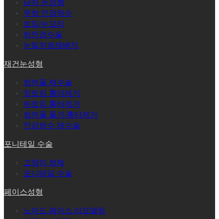
남자 눈성형
무쌍 안검하수
트임/눈꼬리
하안검수술
눈밑지방재배치
재건눈성형
쌍꺼풀 재수술
앞트임 흉터제거
뒤트임 흉터제거
쌍꺼풀 풀기/흉터제거
안검하수 재수술
포니테일 수술
고양이 쌍재
포니테일 수술
페이스성형
노마드 페이스 리모델링