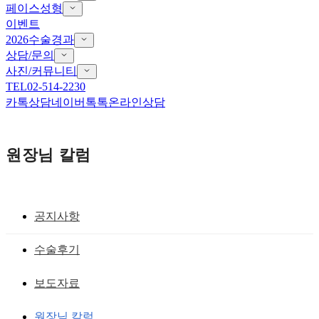
페이스성형
이벤트
2026수술경과
상담/문의
사진/커뮤니티
TEL
02-514-2230
카톡상담
네이버톡톡
온라인상담
원장님 칼럼
공지사항
안검하수 ,기능적 눈성형술
수술후기
남자안검하수 자연스러운 진짜무쌍일 수
보도자료
있는 이유?
원장님 칼럼