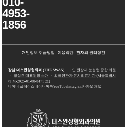
010-
4953-
1856
개인정보 취급방침
이용약관
환자의 권리장전
강남 더스완성형외과 (THE SWAN)
·
1인 원장제 눈성형 종합 의원
·
황성호 대표원장 소개
·
외국인환자 유치의료기관 (서울특별시
제
M-2025-01-08-8471
호)
네이버 플레이스
네이버톡톡
YouTube
Instagram
카카오 채널