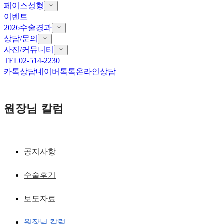
페이스성형
이벤트
2026수술경과
상담/문의
사진/커뮤니티
TEL
02-514-2230
카톡상담
네이버톡톡
온라인상담
원장님 칼럼
공지사항
돌출입크리닉
수술후기
긴얼굴과 돌출입, 매력적인 얼굴형을 만
보도자료
드는 돌출입 수술 전문
원장님 칼럼