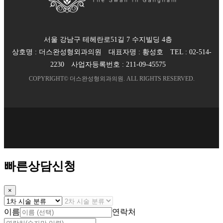
서울 강남구 테헤란로51길 7 수지빌딩 4층
상호명 :
더스완성형외과의원
대표자명 :
황성호
TEL :
02-514-
2230
사업자등록번호 :
211-09-45575
COPYRIGHT©
더스완성형외과의원
. ALL RIGHTS RESERVED.
빠른상담신청
×
이름
연락처