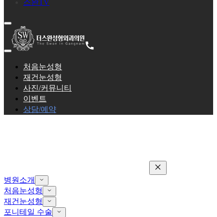
스완TV
처음눈성형
재건눈성형
사진/커뮤니티
이벤트
상담/예약
병원소개
처음눈성형
재건눈성형
포니테일 수술