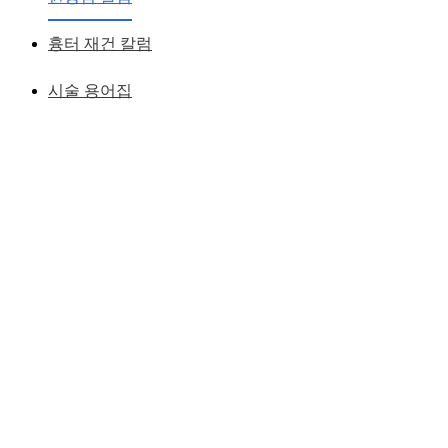
황성호 원장
작성일
2007.05.29
흉터 재건 칼럼
시술 용어집
< 긴 얼굴에 돌출입과 무턱 >
돌출입을 무조건 밀어넣지 않고 얼굴을 작게 그리고 짧게 보
이게 하면서 돌출된 입매가 들어가 보이도록 디자인하였습니
다.
이러한 얼굴형에서는 돌출입을