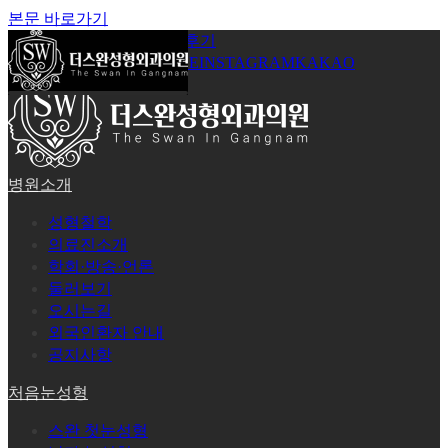
본문 바로가기
공지사항
온라인상담
시술후기
로그인
회원가입
YOUTUBE
INSTAGRAM
KAKAO
병원소개
성형철학
의료진소개
학회·방송·언론
둘러보기
오시는길
외국인환자 안내
공지사항
처음눈성형
스완 첫눈성형