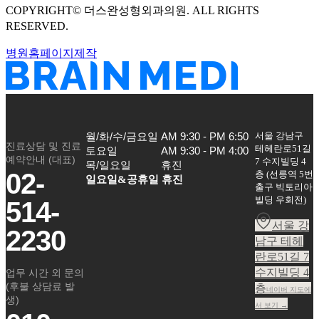
COPYRIGHT©
더스완성형외과의원
. ALL RIGHTS
RESERVED.
병원홈페이지제작
서울 강남구
월/화/수/금요일

AM 9:30 - PM 6:50

진료상담 및 진료
테헤란로51길
토요일

AM 9:30 - PM 4:00

예약안내 (대표)
7 수지빌딩 4
목/일요일
휴진
02-
층
(
선릉역 5번
일요일&공휴일 휴진
출구 빅토리아
빌딩 우회전
)
514-
서울 강
2230
남구 테헤
란로51길 7
수지빌딩 4
업무 시간 외 문의
(후불 상담료 발
층
네이버 지도에
생)
서 보기 →