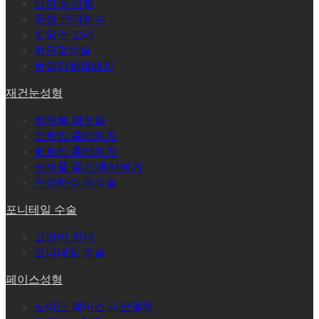
남자 눈성형
무쌍 안검하수
트임/눈꼬리
하안검수술
눈밑지방재배치
재건눈성형
쌍꺼풀 재수술
앞트임 흉터제거
뒤트임 흉터제거
쌍꺼풀 풀기/흉터제거
안검하수 재수술
포니테일 수술
고양이 쌍재
포니테일 수술
페이스성형
노마드 페이스 리모델링