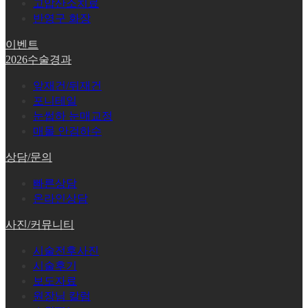
고압산소치료
반영구 화장
이벤트
2026수술경과
앞재건/뒤재건
포니테일
눈썹하 눈매교정
매몰 안검하수
상담/문의
빠른상담
온라인상담
사진/커뮤니티
시술전후사진
시술후기
보도자료
원장님 칼럼