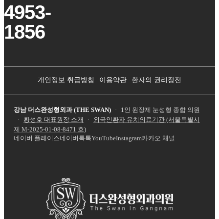
4953-
1856
개인정보 취급방침
이용약관
환자의 권리장전
강남 더스완성형외과 (THE SWAN)
·
1인 원장제 눈성형 종합 의원
·
황성호 대표원장 소개
·
외국인환자 유치의료기관 (서울특별시
제
M-2025-01-08-8471
호)
네이버 플레이스
네이버톡톡
YouTube
Instagram
카카오 채널