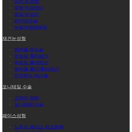
남자 눈성형
무쌍 안검하수
트임/눈꼬리
하안검수술
눈밑지방재배치
재건눈성형
쌍꺼풀 재수술
앞트임 흉터제거
뒤트임 흉터제거
쌍꺼풀 풀기/흉터제거
안검하수 재수술
포니테일 수술
고양이 쌍재
포니테일 수술
페이스성형
노마드 페이스 리모델링