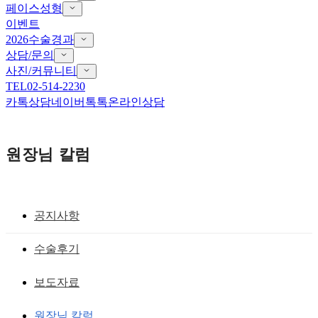
페이스성형
이벤트
2026수술경과
상담/문의
사진/커뮤니티
TEL
02-514-2230
카톡상담
네이버톡톡
온라인상담
원장님 칼럼
공지사항
예쁜 코끝 융기-코성형
수술후기
입이 나오고 코끝이 납작한 경우의 코수
보도자료
술 : 코성형, 코끝성형, 돌출입이 교정되
원장님 칼럼