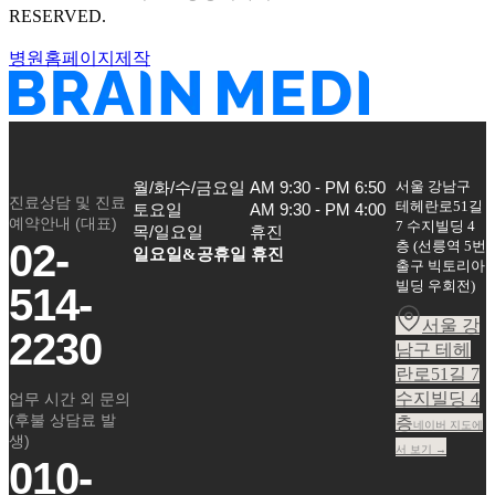
RESERVED.
병원홈페이지제작
서울 강남구
월/화/수/금요일

AM 9:30 - PM 6:50

진료상담 및 진료
테헤란로51길
토요일

AM 9:30 - PM 4:00

예약안내 (대표)
7 수지빌딩 4
목/일요일
휴진
02-
층
(
선릉역 5번
일요일&공휴일 휴진
출구 빅토리아
빌딩 우회전
)
514-
서울 강
2230
남구 테헤
란로51길 7
수지빌딩 4
업무 시간 외 문의
(후불 상담료 발
층
네이버 지도에
생)
서 보기 →
010-