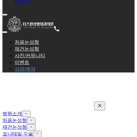
스완TV
처음눈성형
재건눈성형
사진/커뮤니티
이벤트
상담/예약
병원소개
처음눈성형
재건눈성형
포니테일 수술