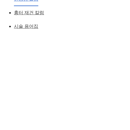
는 코수술
흉터 재건 칼럼
황성호 원장
작성일
2012.05.02
시술 용어집
세련된 입매로 보이는 코수술이 되려면
입이 나오고 코끝이 납작한 얼굴은 세련된 느낌으로 보일수가
없다
이런 얼굴형은 코수술시 입매를 고려한 디자인이 반드시 필요