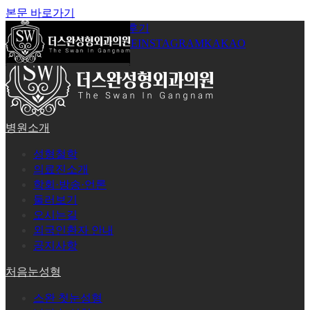
본문 바로가기
공지사항
온라인상담
시술후기
로그인
회원가입
YOUTUBE
INSTAGRAM
KAKAO
병원소개
성형철학
의료진소개
학회·방송·언론
둘러보기
오시는길
외국인환자 안내
공지사항
처음눈성형
스완 첫눈성형