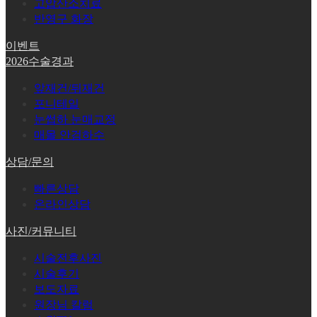
고압산소치료
반영구 화장
이벤트
2026수술경과
앞재건/뒤재건
포니테일
눈썹하 눈매교정
매몰 안검하수
상담/문의
빠른상담
온라인상담
사진/커뮤니티
시술전후사진
시술후기
보도자료
원장님 칼럼