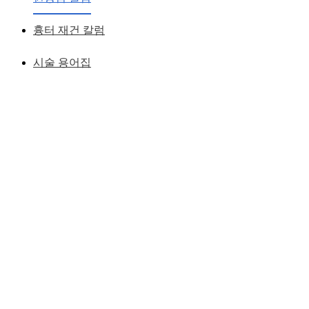
황성호 원장
작성일
2007.05.29
흉터 재건 칼럼
시술 용어집
콧대의 경우 보형물을 사용하는 경우가 대부분인데이 보형물
이 코끝까지 내려오면 부작용이 생길 가능성이 높아지므로
대부분의 콧대 수술 시 코끝 바로 윗지점까지 보형물을 넣게
되며코끝은 연골을 넣거나 묶어 주게 된다.
코끝의 연골위치와 보형물의 위치가 높이가 다르게 되면코끝