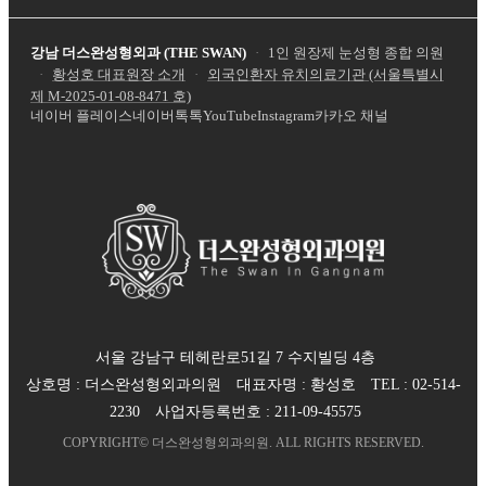
강남 더스완성형외과 (THE SWAN)
·
1인 원장제 눈성형 종합 의원
·
황성호 대표원장 소개
·
외국인환자 유치의료기관 (서울특별시
제
M-2025-01-08-8471
호)
네이버 플레이스
네이버톡톡
YouTube
Instagram
카카오 채널
서울 강남구 테헤란로51길 7 수지빌딩 4층
상호명 :
더스완성형외과의원
대표자명 :
황성호
TEL :
02-514-
2230
사업자등록번호 :
211-09-45575
COPYRIGHT©
더스완성형외과의원
. ALL RIGHTS RESERVED.