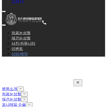
스완TV
처음눈성형
재건눈성형
사진/커뮤니티
이벤트
상담/예약
병원소개
처음눈성형
재건눈성형
포니테일 수술