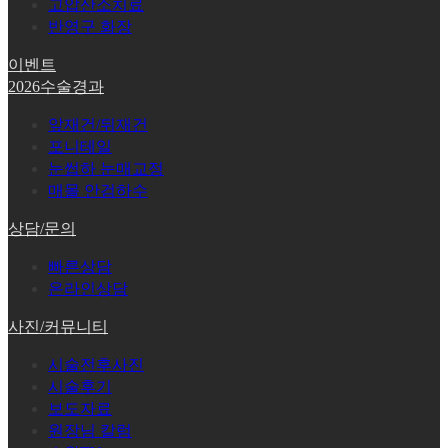
고압산소치료
반영구 화장
이벤트
2026수술경과
앞재건/뒤재건
포니테일
눈썹하 눈매교정
매몰 안검하수
상담/문의
빠른상담
온라인상담
사진/커뮤니티
시술전후사진
시술후기
보도자료
원장님 칼럼