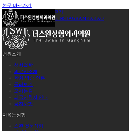
본문 바로가기
공지사항
온라인상담
시술후기
로그인
회원가입
YOUTUBE
INSTAGRAM
KAKAO
병원소개
성형철학
의료진소개
학회·방송·언론
둘러보기
오시는길
외국인환자 안내
공지사항
처음눈성형
스완 첫눈성형