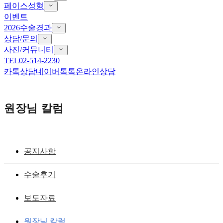
페이스성형
이벤트
2026수술경과
상담/문의
사진/커뮤니티
TEL
02-514-2230
카톡상담
네이버톡톡
온라인상담
원장님 칼럼
공지사항
코끝 성형
수술후기
보형물 삽입 후 코끝의 모양과 각도가 이
보도자료
상한 코의 재수술
원장님 칼럼