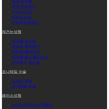
남자 눈성형
무쌍 안검하수
트임/눈꼬리
하안검수술
눈밑지방재배치
재건눈성형
쌍꺼풀 재수술
앞트임 흉터제거
뒤트임 흉터제거
쌍꺼풀 풀기/흉터제거
안검하수 재수술
포니테일 수술
고양이 쌍재
포니테일 수술
페이스성형
노마드 페이스 리모델링