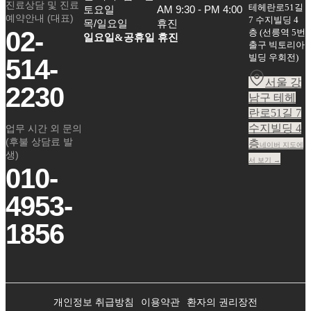
진료상담 및 진료
테헤란로51길
토요일

AM 9:30 - PM 4:00

예약안내 (대표)
7 수지빌딩 4
목/일요일
휴진
02-
층
(
선릉역 5번
일요일&공휴일 휴진
출구 빅토리아
빌딩 우회전
)
514-
서울 강
2230
남구 테헤
란로51길 7
수지빌딩 4
업무 시간 외 문의
(후불 상담료 발
층
네이버 지도에
생)
서 보기 →
010-
4953-
1856
개인정보 취급방침
이용약관
환자의 권리장전