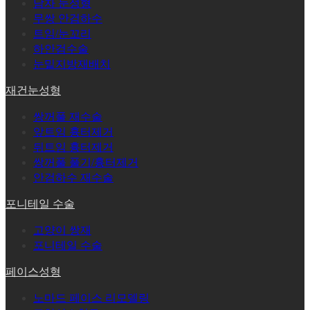
남자 눈성형
무쌍 안검하수
트임/눈꼬리
하안검수술
눈밑지방재배치
재건눈성형
쌍꺼풀 재수술
앞트임 흉터제거
뒤트임 흉터제거
쌍꺼풀 풀기/흉터제거
안검하수 재수술
포니테일 수술
고양이 쌍재
포니테일 수술
페이스성형
노마드 페이스 리모델링