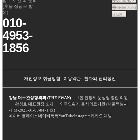
수지빌딩 4
업무 시간 외 문의
(후불 상담료 발
층
네이버 지도에
생)
서 보기 →
010-
4953-
1856
개인정보 취급방침
이용약관
환자의 권리장전
강남 더스완성형외과 (THE SWAN)
·
1인 원장제 눈성형 종합 의원
·
황성호 대표원장 소개
·
외국인환자 유치의료기관 (서울특별시
제
M-2025-01-08-8471
호)
네이버 플레이스
네이버톡톡
YouTube
Instagram
카카오 채널