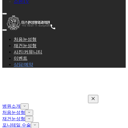
스완TV
처음눈성형
재건눈성형
사진/커뮤니티
이벤트
상담/예약
병원소개
처음눈성형
재건눈성형
포니테일 수술