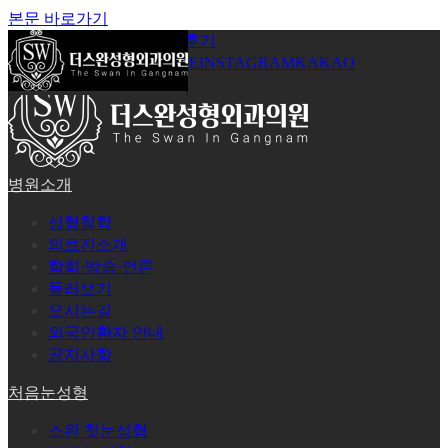
본문 바로가기
공지사항
온라인상담
시술후기
로그인
회원가입
YOUTUBE
INSTAGRAM
KAKAO
병원소개
성형철학
의료진소개
학회·방송·언론
둘러보기
오시는길
외국인환자 안내
공지사항
처음눈성형
스완 첫눈성형