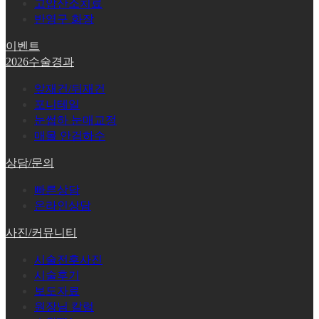
고압산소치료
반영구 화장
이벤트
2026수술경과
앞재건/뒤재건
포니테일
눈썹하 눈매교정
매몰 안검하수
상담/문의
빠른상담
온라인상담
사진/커뮤니티
시술전후사진
시술후기
보도자료
원장님 칼럼