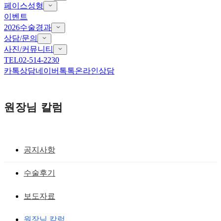
페이스성형
이벤트
2026수술경과
상담/문의
사진/커뮤니티
TEL
02-514-2230
카톡상담
네이버톡톡
온라인상담
원장님 칼럼
공지사항
뼈수술없는 무턱, 돌출입 수술
수술후기
무턱성형으로 사각턱라인까지 교정
보도자료
황성호 원장
작성일
2007.05.30
원장님 칼럼