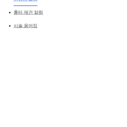
흉터 재건 칼럼
시술 용어집
사각턱을 가지고 있으면서 얼굴측면이 넓어 보이는
분들은 사각턱수술을 먼저 고민을 하나
이런 상태에서는
사각턱수술이 효과가 없다.
사각터수술전에 사각턱수술이 효과를 보는 얼굴형으로
우선 디자인을 해야한다.
얼굴을 갸름하게 하고 얼굴측면에서 두꺼워보이는 상태를