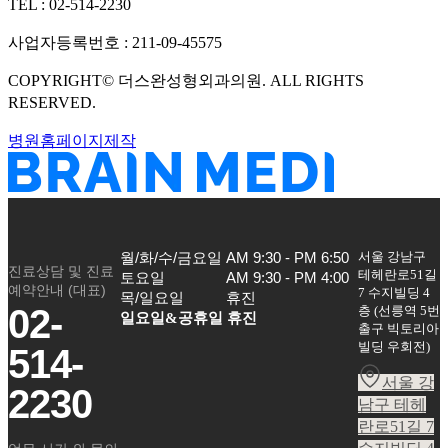
TEL :
02-514-2230
사업자등록번호 :
211-09-45575
COPYRIGHT©
더스완성형외과의원
. ALL RIGHTS
RESERVED.
병원홈페이지제작
서울 강남구
월/화/수/금요일

AM 9:30 - PM 6:50

진료상담 및 진료
테헤란로51길
토요일

AM 9:30 - PM 4:00

예약안내 (대표)
7 수지빌딩 4
목/일요일
휴진
02-
층
(
선릉역 5번
일요일&공휴일 휴진
출구 빅토리아
빌딩 우회전
)
514-
서울 강
2230
남구 테헤
란로51길 7