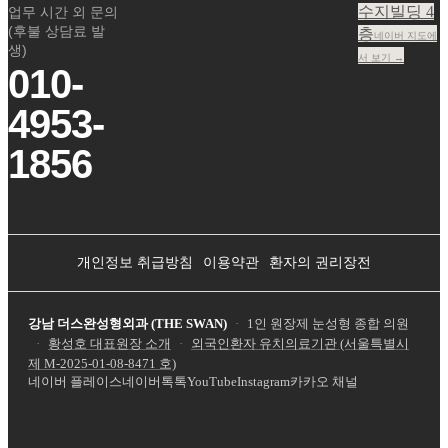
수지빌딩 4
업무 시간 외 문의
(후불 상담료 발
층
네이버 지도에
생)
서 보기 →
010-
4953-
1856
개인정보 취급방침
이용약관
환자의 권리장전
강남 더스완성형외과 (THE SWAN)
·
1인 원장제 눈성형 종합 의원
·
황성호 대표원장 소개
·
외국인환자 유치의료기관 (서울특별시
제
M-2025-01-08-8471
호)
네이버 플레이스
네이버톡톡
YouTube
Instagram
카카오 채널