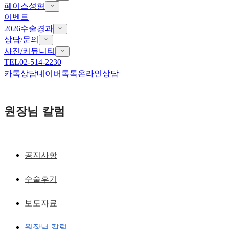
페이스성형
이벤트
2026수술경과
상담/문의
사진/커뮤니티
TEL
02-514-2230
카톡상담
네이버톡톡
온라인상담
원장님 칼럼
공지사항
귀족보형물,팔자주름필러
수술후기
귀족수술, 볼륨의 1mm 차이가 미인을 만
보도자료
든다
원장님 칼럼