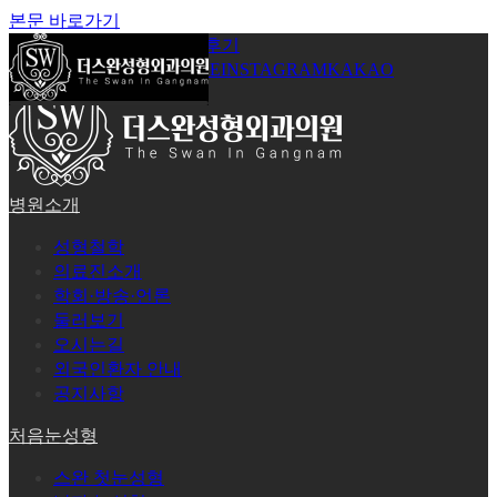
본문 바로가기
공지사항
온라인상담
시술후기
로그인
회원가입
YOUTUBE
INSTAGRAM
KAKAO
병원소개
성형철학
의료진소개
학회·방송·언론
둘러보기
오시는길
외국인환자 안내
공지사항
처음눈성형
스완 첫눈성형