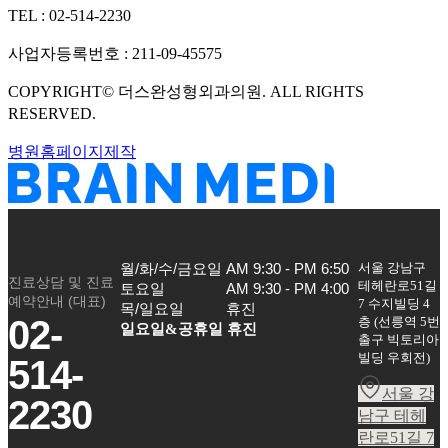
TEL :
02-514-2230
사업자등록번호 :
211-09-45575
COPYRIGHT©
더스완성형외과의원
. ALL RIGHTS
RESERVED.
병원홈페이지제작
서울 강남구
월/화/수/금요일

AM 9:30 - PM 6:50

진료상담 및 진료
테헤란로51길
토요일

AM 9:30 - PM 4:00

예약안내 (대표)
7 수지빌딩 4
목/일요일
휴진
02-
층
(
선릉역 5번
일요일&공휴일 휴진
출구 빅토리아
빌딩 우회전
)
514-
서울 강
2230
남구 테헤
란로51길 7