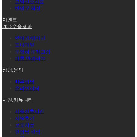
고압산소치료
반영구 화장
이벤트
2026수술경과
앞재건/뒤재건
포니테일
눈썹하 눈매교정
매몰 안검하수
상담/문의
빠른상담
온라인상담
사진/커뮤니티
시술전후사진
시술후기
보도자료
원장님 칼럼