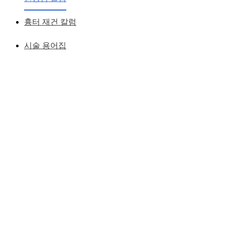
황성호 원장
작성일
2007.05.30
흉터 재건 칼럼
시술 용어집
뽀빠이의 여자친구 '올리브' 처럼 앞으로 볼록한 얼굴형에서
굴곡들의 디자인을 통해 여성스럽고 어려보이도록 하였습니
다.
이러한 얼굴의 경우
자신이 돌출입인지, 광대가 나온건지, 무턱인건지,