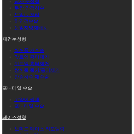
남자 눈성형
무쌍 안검하수
트임/눈꼬리
하안검수술
눈밑지방재배치
재건눈성형
쌍꺼풀 재수술
앞트임 흉터제거
뒤트임 흉터제거
쌍꺼풀 풀기/흉터제거
안검하수 재수술
포니테일 수술
고양이 쌍재
포니테일 수술
페이스성형
노마드 페이스 리모델링