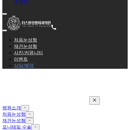
스완TV
처음눈성형
재건눈성형
사진/커뮤니티
이벤트
상담/예약
병원소개
처음눈성형
재건눈성형
포니테일 수술