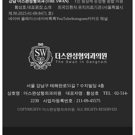
강남 더스완성형외과 (THE SWAN)
·
1인 원장제 눈성형 종합 의원
·
황성호 대표원장 소개
·
외국인환자 유치의료기관 (서울특별시
제
M-2025-01-08-8471
호)
네이버 플레이스
네이버톡톡
YouTube
Instagram
카카오 채널
서울 강남구 테헤란로51길 7 수지빌딩 4층
상호명 :
더스완성형외과의원
대표자명 :
황성호
TEL :
02-514-
2230
사업자등록번호 :
211-09-45575
COPYRIGHT©
더스완성형외과의원
. ALL RIGHTS RESERVED.