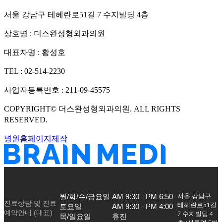
서울 강남구 테헤란로51길 7 수지빌딩 4층
상호명 :
더스완성형외과의원
대표자명 :
황성호
TEL :
02-514-2230
사업자등록번호 :
211-09-45575
COPYRIGHT©
더스완성형외과의원
. ALL RIGHTS
RESERVED.
병원홈페이지제작
서울 강남구
월/화/수/금요일

AM 9:30 - PM 6:50

진료상담 및 진료
테헤란로51길
토요일

AM 9:30 - PM 4:00

예약안내 (대표)
7 수지빌딩 4
목/일요일
휴진