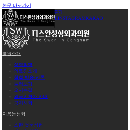
본문 바로가기
공지사항
온라인상담
시술후기
로그인
회원가입
YOUTUBE
INSTAGRAM
KAKAO
병원소개
성형철학
의료진소개
학회·방송·언론
둘러보기
오시는길
외국인환자 안내
공지사항
처음눈성형
스완 첫눈성형