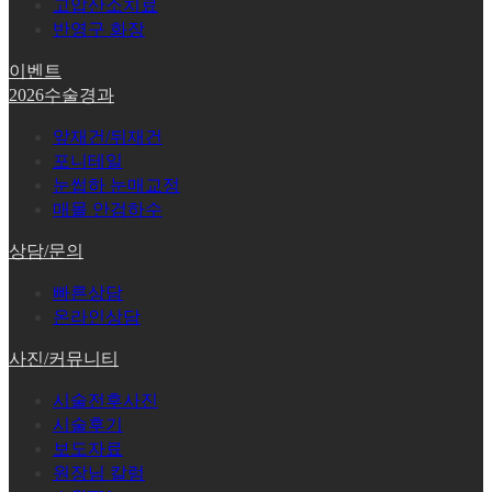
고압산소치료
반영구 화장
이벤트
2026수술경과
앞재건/뒤재건
포니테일
눈썹하 눈매교정
매몰 안검하수
상담/문의
빠른상담
온라인상담
사진/커뮤니티
시술전후사진
시술후기
보도자료
원장님 칼럼