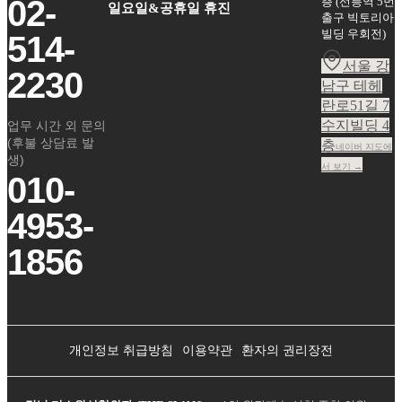
02-
층
(
선릉역 5번
일요일&공휴일 휴진
출구 빅토리아
빌딩 우회전
)
514-
서울 강
2230
남구 테헤
란로51길 7
수지빌딩 4
업무 시간 외 문의
(후불 상담료 발
층
네이버 지도에
생)
서 보기 →
010-
4953-
1856
개인정보 취급방침
이용약관
환자의 권리장전