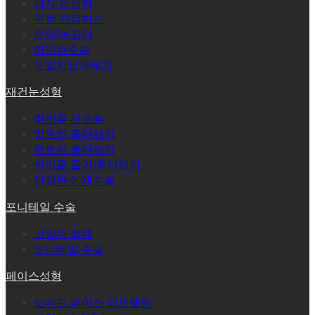
남자 눈성형
무쌍 안검하수
트임/눈꼬리
하안검수술
눈밑지방재배치
재건눈성형
쌍꺼풀 재수술
앞트임 흉터제거
뒤트임 흉터제거
쌍꺼풀 풀기/흉터제거
안검하수 재수술
포니테일 수술
고양이 쌍재
포니테일 수술
페이스성형
노마드 페이스 리모델링