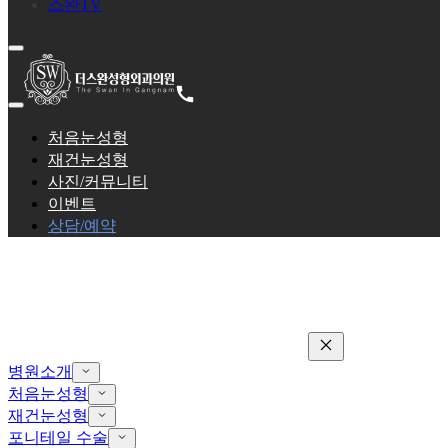
스완TV
처음눈성형
재건눈성형
사진/커뮤니티
이벤트
상담/예약
병원소개
처음눈성형
재건눈성형
포니테일 수술