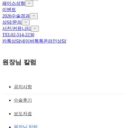
페이스성형
이벤트
2026수술경과
상담/문의
사진/커뮤니티
TEL
02-514-2230
카톡상담
네이버톡톡
온라인상담
원장님 칼럼
공지사항
쌍거풀 풀기(무쌍 남자안검하수
수술후기
남자무쌍 매력적인 인상으로
보도자료
황성호 원장
작성일
2020.03.10
원장님 칼럼