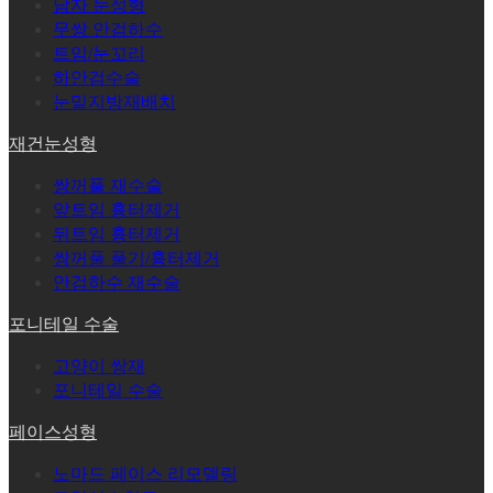
남자 눈성형
무쌍 안검하수
트임/눈꼬리
하안검수술
눈밑지방재배치
재건눈성형
쌍꺼풀 재수술
앞트임 흉터제거
뒤트임 흉터제거
쌍꺼풀 풀기/흉터제거
안검하수 재수술
포니테일 수술
고양이 쌍재
포니테일 수술
페이스성형
노마드 페이스 리모델링