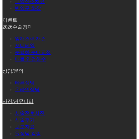
고압산소치료
반영구 화장
이벤트
2026수술경과
앞재건/뒤재건
포니테일
눈썹하 눈매교정
매몰 안검하수
상담/문의
빠른상담
온라인상담
사진/커뮤니티
시술전후사진
시술후기
보도자료
원장님 칼럼