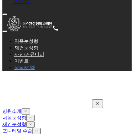
스완TV
처음눈성형
재건눈성형
사진/커뮤니티
이벤트
상담/예약
병원소개
처음눈성형
재건눈성형
포니테일 수술