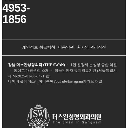
4953-
1856
개인정보 취급방침
이용약관
환자의 권리장전
강남 더스완성형외과 (THE SWAN)
·
1인 원장제 눈성형 종합 의원
·
황성호 대표원장 소개
·
외국인환자 유치의료기관 (서울특별시
제
M-2025-01-08-8471
호)
네이버 플레이스
네이버톡톡
YouTube
Instagram
카카오 채널