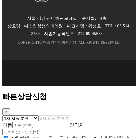
서울 강남구 테헤란로51길 7 수지빌딩 4층
상호명 :
더스완성형외과의원
대표자명 :
황성호
TEL :
02-514-
2230
사업자등록번호 :
211-09-45575
COPYRIGHT©
더스완성형외과의원
. ALL RIGHTS RESERVED.
빠른상담신청
×
이름
연락처