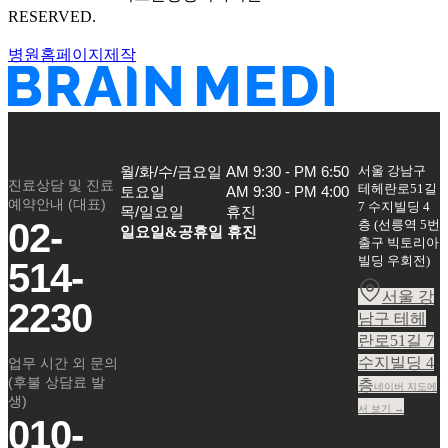
RESERVED.
병원홈페이지제작
서울 강남구
월/화/수/금요일

AM 9:30 - PM 6:50

진료상담 및 진료
테헤란로51길
토요일

AM 9:30 - PM 4:00

예약안내 (대표)
7 수지빌딩 4
목/일요일
휴진
02-
층
(
선릉역 5번
일요일&공휴일 휴진
출구 빅토리아
빌딩 우회전
)
514-
서울 강
2230
남구 테헤
란로51길 7
수지빌딩 4
업무 시간 외 문의
(후불 상담료 발
층
네이버 지도에
생)
서 보기 →
010-