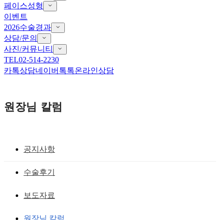
페이스성형
이벤트
2026수술경과
상담/문의
사진/커뮤니티
TEL
02-514-2230
카톡상담
네이버톡톡
온라인상담
원장님 칼럼
공지사항
쌍거풀 풀기(무쌍 남자안검하수
수술후기
무쌍수술 시원스러운 눈매, 그리고 티 없
보도자료
는 결과!
원장님 칼럼