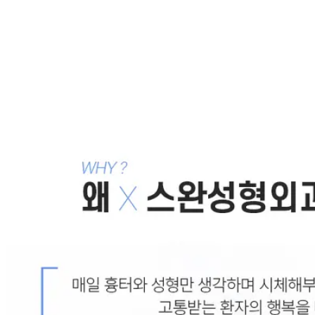
쌍꺼풀제거수술 논현swan성형외과의 무쌍 결
과?!
2018.11.28
쌍꺼풀푸는수술 무쌍으로도 충분히 크고 매력적인 눈매
로!
2018.11.27
남자눈매교정 성형한 티 안나는 또렷한 눈매!
2018.11.15
남자눈매교정수술 성형 티 안나는 이유!
2018.11.12
목록으로