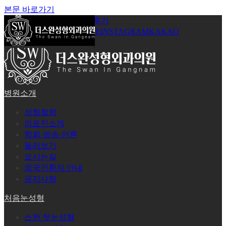
본문 바로가기
공지사항
온라인상담
시술후기
로그인
회원가입
YOUTUBE
INSTAGRAM
KAKAO
병원소개
성형철학
의료진소개
학회·방송·언론
둘러보기
오시는길
외국인환자 안내
공지사항
처음눈성형
스완 첫눈성형