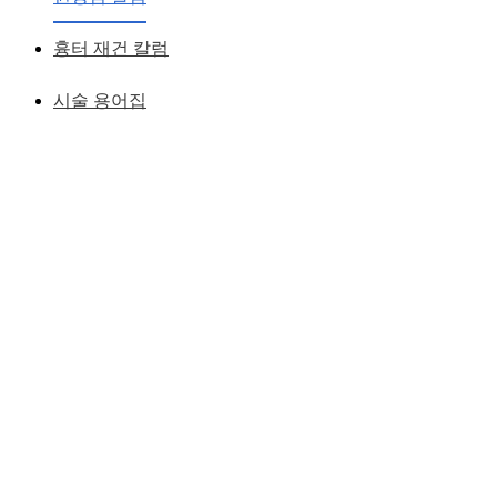
황성호 원장
작성일
2018.11.27
흉터 재건 칼럼
시술 용어집