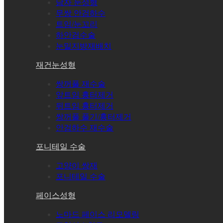
남자 눈성형
무쌍 안검하수
트임/눈꼬리
하안검수술
눈밑지방재배치
재건눈성형
쌍꺼풀 재수술
앞트임 흉터제거
뒤트임 흉터제거
쌍꺼풀 풀기/흉터제거
안검하수 재수술
포니테일 수술
고양이 쌍재
포니테일 수술
페이스성형
노마드 페이스 리모델링