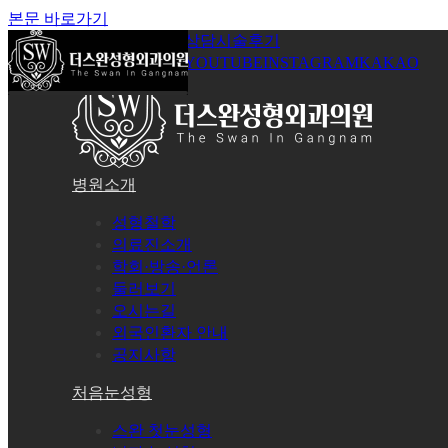
본문 바로가기
공지사항
온라인상담
시술후기
로그인
회원가입
YOUTUBE
INSTAGRAM
KAKAO
병원소개
성형철학
의료진소개
학회·방송·언론
둘러보기
오시는길
외국인환자 안내
공지사항
처음눈성형
스완 첫눈성형