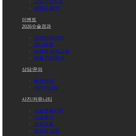
고압산소치료
반영구 화장
이벤트
2026수술경과
앞재건/뒤재건
포니테일
눈썹하 눈매교정
매몰 안검하수
상담/문의
빠른상담
온라인상담
사진/커뮤니티
시술전후사진
시술후기
보도자료
원장님 칼럼