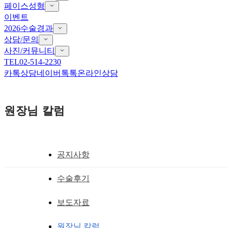
페이스성형
이벤트
2026수술경과
상담/문의
사진/커뮤니티
TEL
02-514-2230
카톡상담
네이버톡톡
온라인상담
원장님 칼럼
공지사항
무턱
수술후기
붓기가 없는 무턱수술 직후의 사진
보도자료
황성호 원장
작성일
2007.05.30
원장님 칼럼