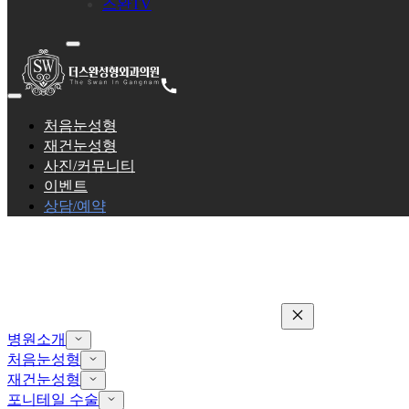
스완TV
처음눈성형
재건눈성형
사진/커뮤니티
이벤트
상담/예약
병원소개
처음눈성형
재건눈성형
포니테일 수술