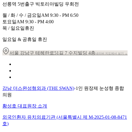
선릉역 5번출구 빅토리아빌딩 우회전
월 / 화 / 수 / 금요일
AM 9:30 - PM 6:50
토요일
AM 9:30 - PM 4:00
목 / 일요일
휴진
일요일 & 공휴일 휴진
서울 강남구 테헤란로51길 7 수지빌딩 4층
네이버 지도에서 보기 →
개인정보 취급방침
이용약관
환자의 권리장전
강남 더스완성형외과 (THE SWAN)
·
1인 원장제 눈성형 종합
의원
황성호 대표원장 소개
외국인환자 유치의료기관 (서울특별시 제
M-2025-01-08-8471
호)