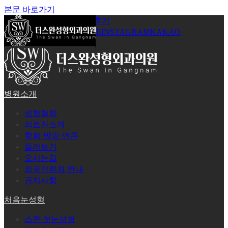
본문 바로가기
공지사항
온라인상담
시술후기
로그인
회원가입
YOUTUBE
INSTAGRAM
KAKAO
병원소개
성형철학
의료진소개
학회·방송·언론
둘러보기
오시는길
외국인환자 안내
공지사항
처음눈성형
스완 첫눈성형