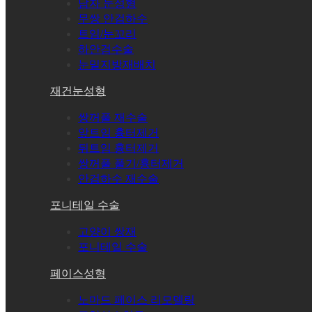
남자 눈성형
무쌍 안검하수
트임/눈꼬리
하안검수술
눈밑지방재배치
재건눈성형
쌍꺼풀 재수술
앞트임 흉터제거
뒤트임 흉터제거
쌍꺼풀 풀기/흉터제거
안검하수 재수술
포니테일 수술
고양이 쌍재
포니테일 수술
페이스성형
노마드 페이스 리모델링