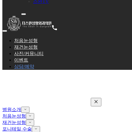
스완TV
처음눈성형
재건눈성형
사진/커뮤니티
이벤트
상담/예약
병원소개
처음눈성형
재건눈성형
포니테일 수술