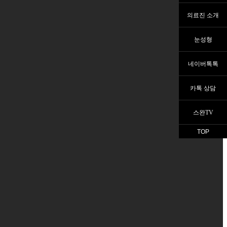
의료진 소개
눈성형
네이버톡톡
카톡 상담
스완TV
TOP