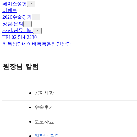
페이스성형
이벤트
2026수술경과
상담/문의
사진/커뮤니티
TEL
02-514-2230
카톡상담
네이버톡톡
온라인상담
원장님 칼럼
공지사항
앞트임 흉터 재건
수술후기
앞트임복원수술 눈이 작아지지 않게 하는
보도자료
황성호 원장
작성일
2020.03.19
원장님 칼럼