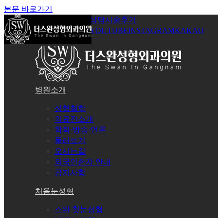
본문 바로가기
공지사항
온라인상담
시술후기
로그인
회원가입
YOUTUBE
INSTAGRAM
KAKAO
병원소개
성형철학
의료진소개
학회·방송·언론
둘러보기
오시는길
외국인환자 안내
공지사항
처음눈성형
스완 첫눈성형