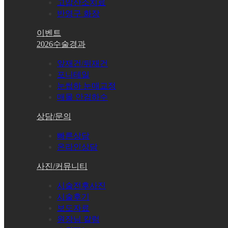
고압산소치료
반영구 화장
이벤트
2026수술경과
앞재건/뒤재건
포니테일
눈썹하 눈매교정
매몰 안검하수
상담/문의
빠른상담
온라인상담
사진/커뮤니티
시술전후사진
시술후기
보도자료
원장님 칼럼