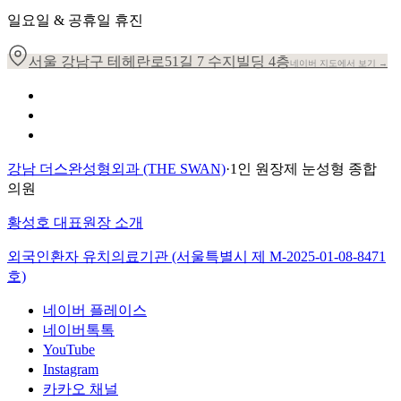
일요일 & 공휴일 휴진
서울 강남구 테헤란로51길 7 수지빌딩 4층
네이버 지도에서 보기 →
개인정보 취급방침
이용약관
환자의 권리장전
강남 더스완성형외과 (THE SWAN)
·
1인 원장제 눈성형 종합
의원
황성호 대표원장 소개
외국인환자 유치의료기관 (서울특별시 제
M-2025-01-08-8471
호)
네이버 플레이스
네이버톡톡
YouTube
Instagram
카카오 채널