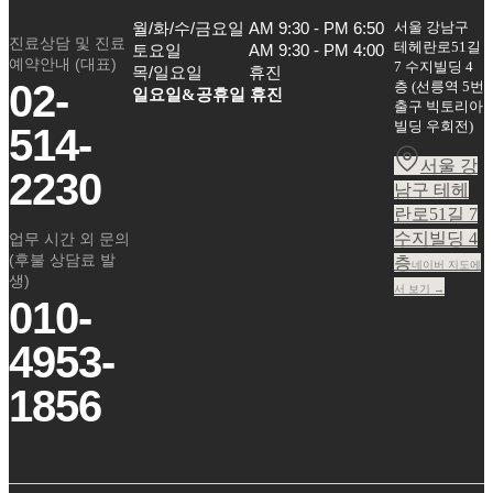
서울 강남구
월/화/수/금요일

AM 9:30 - PM 6:50

진료상담 및 진료
테헤란로51길
토요일

AM 9:30 - PM 4:00

예약안내 (대표)
7 수지빌딩 4
목/일요일
휴진
02-
층
(
선릉역 5번
일요일&공휴일 휴진
출구 빅토리아
빌딩 우회전
)
514-
서울 강
2230
남구 테헤
란로51길 7
수지빌딩 4
업무 시간 외 문의
(후불 상담료 발
층
네이버 지도에
생)
서 보기 →
010-
4953-
1856