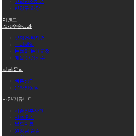
고압산소치료
반영구 화장
이벤트
2026수술경과
앞재건/뒤재건
포니테일
눈썹하 눈매교정
매몰 안검하수
상담/문의
빠른상담
온라인상담
사진/커뮤니티
시술전후사진
시술후기
보도자료
원장님 칼럼