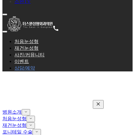
스완TV
처음눈성형
재건눈성형
사진/커뮤니티
이벤트
상담/예약
병원소개
처음눈성형
재건눈성형
포니테일 수술