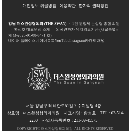
개인정보 취급방침
이용약관
환자의 권리장전
강남 더스완성형외과 (THE SWAN)
·
1인 원장제 눈성형 종합 의원
·
황성호 대표원장 소개
·
외국인환자 유치의료기관 (서울특별시
제
M-2025-01-08-8471
호)
네이버 플레이스
네이버톡톡
YouTube
Instagram
카카오 채널
서울 강남구 테헤란로51길 7 수지빌딩 4층
상호명 :
더스완성형외과의원
대표자명 :
황성호
TEL :
02-514-
2230
사업자등록번호 :
211-09-45575
COPYRIGHT©
더스완성형외과의원
. ALL RIGHTS RESERVED.