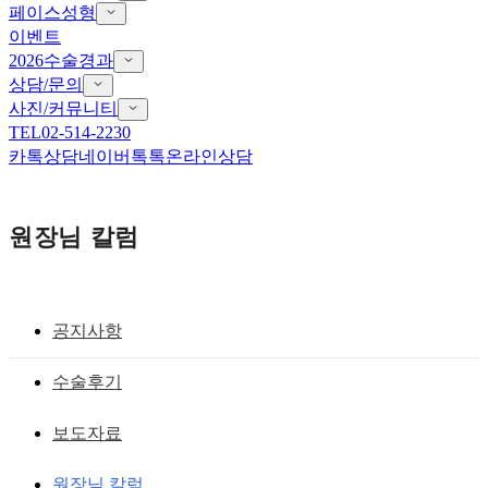
페이스성형
이벤트
2026수술경과
상담/문의
사진/커뮤니티
TEL
02-514-2230
카톡상담
네이버톡톡
온라인상담
원장님 칼럼
공지사항
앞트임 흉터 재건
수술후기
앞트임재건은 어떻게 진행해야 될까요?
보도자료
황성호 원장
작성일
2019.09.27
원장님 칼럼