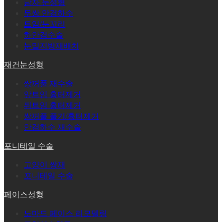
남자 눈성형
무쌍 안검하수
트임/눈꼬리
하안검수술
눈밑지방재배치
재건눈성형
쌍꺼풀 재수술
앞트임 흉터제거
뒤트임 흉터제거
쌍꺼풀 풀기/흉터제거
안검하수 재수술
포니테일 수술
고양이 쌍재
포니테일 수술
페이스성형
노마드 페이스 리모델링