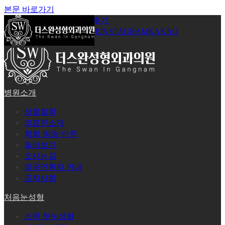
본문 바로가기
공지사항
온라인상담
시술후기
로그인
회원가입
YOUTUBE
INSTAGRAM
KAKAO
병원소개
성형철학
의료진소개
학회·방송·언론
둘러보기
오시는길
외국인환자 안내
공지사항
처음눈성형
스완 첫눈성형