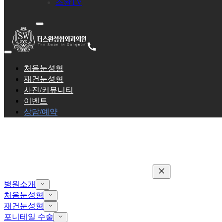
스완TV
처음눈성형
재건눈성형
사진/커뮤니티
이벤트
상담/예약
병원소개
처음눈성형
재건눈성형
포니테일 수술