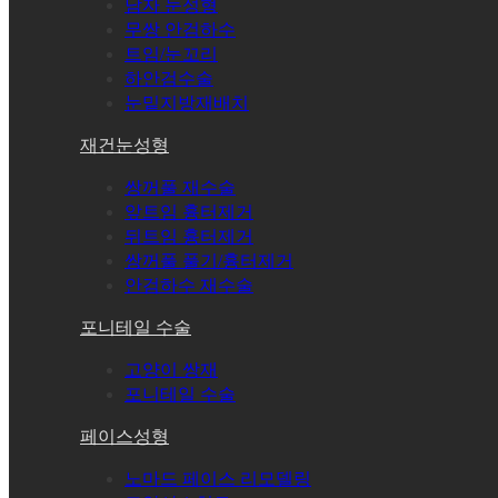
남자 눈성형
무쌍 안검하수
트임/눈꼬리
하안검수술
눈밑지방재배치
재건눈성형
쌍꺼풀 재수술
앞트임 흉터제거
뒤트임 흉터제거
쌍꺼풀 풀기/흉터제거
안검하수 재수술
포니테일 수술
고양이 쌍재
포니테일 수술
페이스성형
노마드 페이스 리모델링