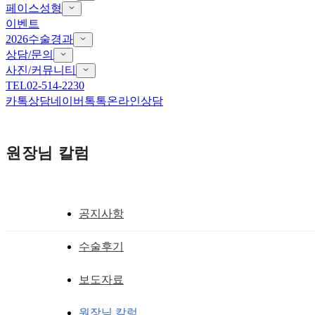
페이스성형
이벤트
2026수술경과
상담/문의
사진/커뮤니티
TEL
02-514-2230
카톡상담
네이버톡톡
온라인상담
원장님 칼럼
공지사항
앞트임 흉터 재건
수술후기
앞트임복원수술 오랜 고민은 골든타임을 
보도자료
황성호 원장
작성일
2019.03.22
원장님 칼럼