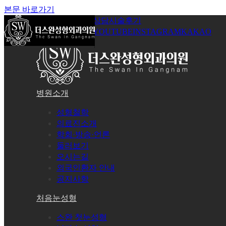
본문 바로가기
공지사항
온라인상담
시술후기
로그인
회원가입
YOUTUBE
INSTAGRAM
KAKAO
병원소개
성형철학
의료진소개
학회·방송·언론
둘러보기
오시는길
외국인환자 안내
공지사항
처음눈성형
스완 첫눈성형