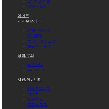
고압산소치료
반영구 화장
이벤트
2026수술경과
앞재건/뒤재건
포니테일
눈썹하 눈매교정
매몰 안검하수
상담/문의
빠른상담
온라인상담
사진/커뮤니티
시술전후사진
시술후기
보도자료
원장님 칼럼