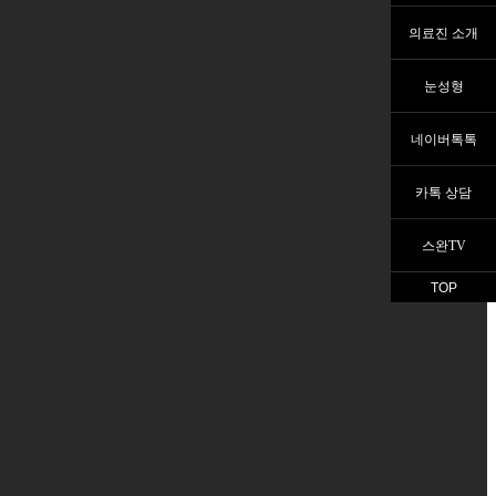
의료진 소개
눈성형
네이버톡톡
카톡 상담
스완TV
TOP