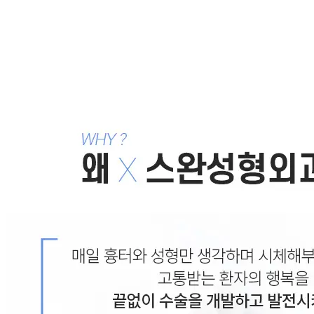
지저분한 앞트임 흉터 : 레이져 흉치료,흉제거 침,앞트임 
앞트임후 생긴 눈밑 흰흉 : 앞트임 흉터제거, 앞트임 복원,
눈 앞부분 (누호) 이 뾰족해지고 사나워진 경우의 앞트임 재
눈앞이 뾰족하게 앞트임 복원을 할 수 있나요? : 앞트임 재
목록으로