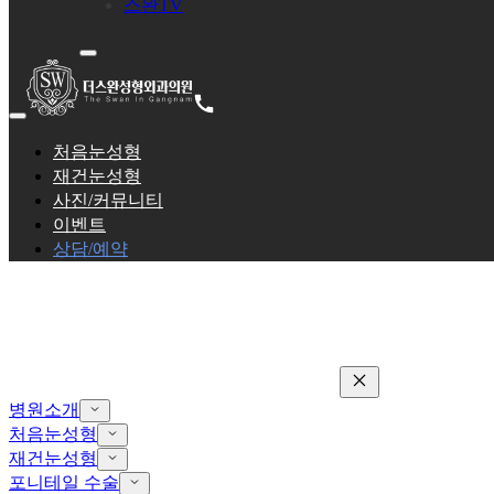
스완TV
처음눈성형
재건눈성형
사진/커뮤니티
이벤트
상담/예약
병원소개
처음눈성형
재건눈성형
포니테일 수술