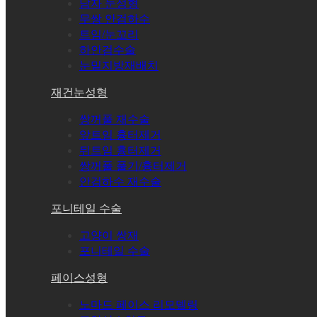
남자 눈성형
무쌍 안검하수
트임/눈꼬리
하안검수술
눈밑지방재배치
재건눈성형
쌍꺼풀 재수술
앞트임 흉터제거
뒤트임 흉터제거
쌍꺼풀 풀기/흉터제거
안검하수 재수술
포니테일 수술
고양이 쌍재
포니테일 수술
페이스성형
노마드 페이스 리모델링