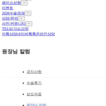
페이스성형
이벤트
2026수술경과
상담/문의
사진/커뮤니티
TEL
02-514-2230
카톡상담
네이버톡톡
온라인상담
원장님 칼럼
공지사항
뻥 뚫린 누호, 뾰족한 누호
수술후기
앞트임재건: 안검하수가 있는 경우+ 뻥 뚫
보도자료
황성호 원장
작성일
2013.08.16
원장님 칼럼