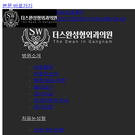
본문 바로가기
공지사항
온라인상담
시술후기
로그인
회원가입
YOUTUBE
INSTAGRAM
KAKAO
병원소개
성형철학
의료진소개
학회·방송·언론
둘러보기
오시는길
외국인환자 안내
공지사항
처음눈성형
스완 첫눈성형