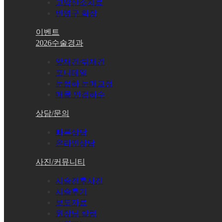
고압산소치료
반영구 화장
이벤트
2026수술경과
앞재건/뒤재건
포니테일
눈썹하 눈매교정
매몰 안검하수
상담/문의
빠른상담
온라인상담
사진/커뮤니티
시술전후사진
시술후기
보도자료
원장님 칼럼