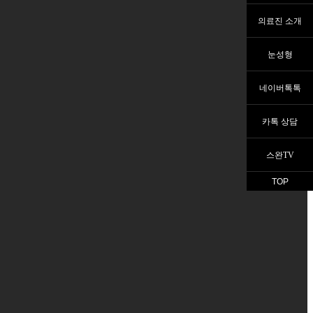
의료진 소개
눈성형
네이버톡톡
카톡 상담
스완TV
TOP