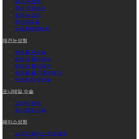
남자 눈성형
무쌍 안검하수
트임/눈꼬리
하안검수술
눈밑지방재배치
재건눈성형
쌍꺼풀 재수술
앞트임 흉터제거
뒤트임 흉터제거
쌍꺼풀 풀기/흉터제거
안검하수 재수술
포니테일 수술
고양이 쌍재
포니테일 수술
페이스성형
노마드 페이스 리모델링