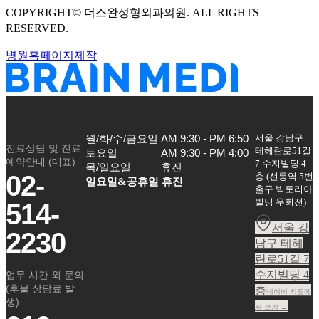
COPYRIGHT©
더스완성형외과의원
. ALL RIGHTS
RESERVED.
병원홈페이지제작
서울 강남구
월/화/수/금요일

AM 9:30 - PM 6:50

진료상담 및 진료
테헤란로51길
토요일

AM 9:30 - PM 4:00

예약안내 (대표)
7 수지빌딩 4
목/일요일
휴진
02-
층
(
선릉역 5번
일요일&공휴일 휴진
출구 빅토리아
빌딩 우회전
)
514-
서울 강
2230
남구 테헤
란로51길 7
수지빌딩 4
업무 시간 외 문의
(후불 상담료 발
층
네이버 지도에
생)
서 보기 →