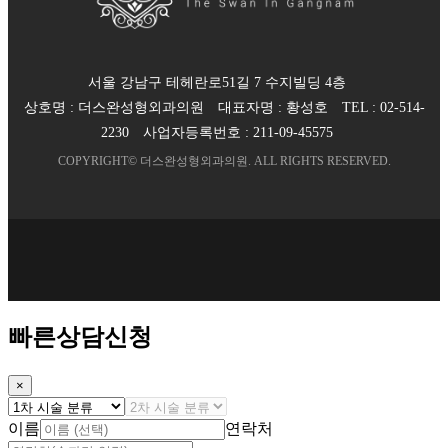
서울 강남구 테헤란로51길 7 수지빌딩 4층
상호명 :
더스완성형외과의원
대표자명 :
황성호
TEL :
02-514-
2230
사업자등록번호 :
211-09-45575
COPYRIGHT©
더스완성형외과의원
. ALL RIGHTS RESERVED.
빠른상담신청
×
이름
연락처