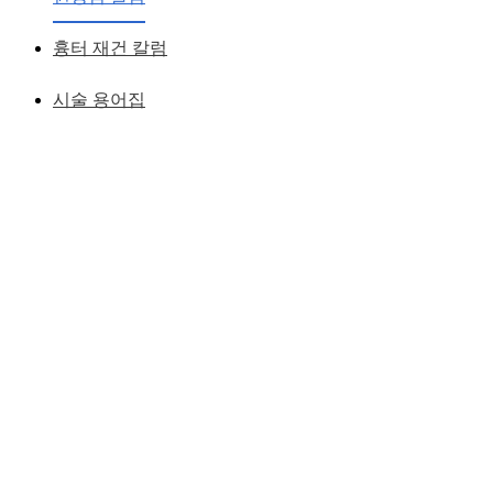
황성호 원장
작성일
2011.02.18
흉터 재건 칼럼
시술 용어집
| 뒷트임 부작용 : 눈끝에 붉은 흉살이 보여요.
뒷트임 수술 후 위와 같이 붉은 흉살이 보여지거나
눈끝 모양이 ㄷ 자 형태로 자리잡거나
안구와 피부가 밀착되지 못하고 붕 떠 있거나 하는 등등의 다
양한 부작용사례가 있는데