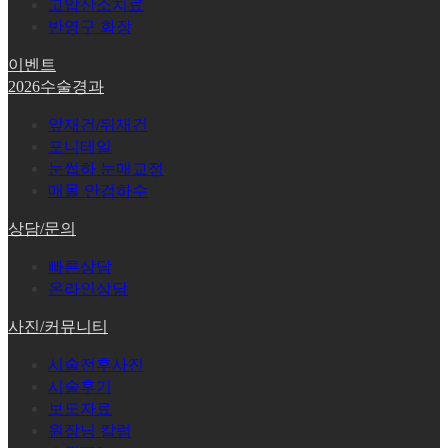
고압산소치료
반영구 화장
이벤트
2026수술경과
앞재건/뒤재건
포니테일
눈썹하 눈매교정
매몰 안검하수
상담/문의
빠른상담
온라인상담
사진/커뮤니티
시술전후사진
시술후기
보도자료
원장님 칼럼