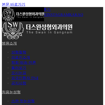
본문 바로가기
공지사항
온라인상담
시술후기
로그인
회원가입
YOUTUBE
INSTAGRAM
KAKAO
병원소개
성형철학
의료진소개
학회·방송·언론
둘러보기
오시는길
외국인환자 안내
공지사항
처음눈성형
스완 첫눈성형