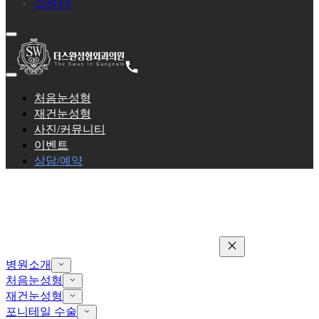
스완TV
처음눈성형
재건눈성형
사진/커뮤니티
이벤트
상담/예약
병원소개
처음눈성형
재건눈성형
포니테일 수술