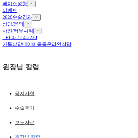
페이스성형
이벤트
2026수술경과
상담/문의
사진/커뮤니티
TEL
02-514-2230
카톡상담
네이버톡톡
온라인상담
원장님 칼럼
공지사항
뒤트임흉터,뒤트임재건
수술후기
뒷트임 부작용 : 붉은 흉살, 비정상적인
보도자료
눈끝모양, 뒤트임부작용
원장님 칼럼