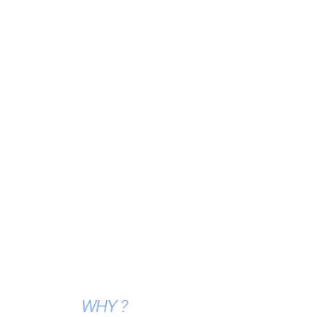
강남 더스완성형외과
·
황성호 원장
칼럼 ·
학회·방송·언론 자료
같은 카테고리 칼럼 ·
뒤트임흉터,뒤트임
재건
뒤트임복원 나에게 어울리는 눈꼬리로 마지
막!
2019.02.14
뒤트임복원으로 호감형 이미지 완성
2019.02.12
뒤트임흉터제거 하고 눈매에 맞는 눈꼬리 위치
로!
2019.01.14
뒤트임재수술 만족할 수 있는 눈꼬리의 이유?
2018.12.26
뒤트임복원 원하는 눈꼬리로 만족할 수 있게
2018.12.20
목록으로