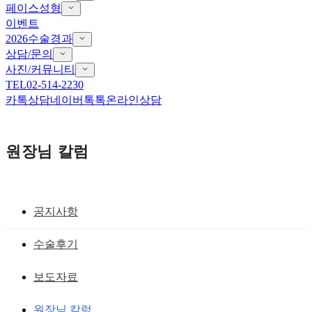
페이스성형
이벤트
2026수술경과
상담/문의
사진/커뮤니티
TEL
02-514-2230
카톡상담
네이버톡톡
온라인상담
원장님 칼럼
공지사항
뒤트임흉터,뒤트임재건
수술후기
뒤트임재수술 재건할 수 있는 중요한 포
보도자료
인트
원장님 칼럼