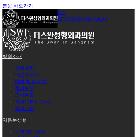
본문 바로가기
공지사항
온라인상담
시술후기
로그인
회원가입
YOUTUBE
INSTAGRAM
KAKAO
병원소개
성형철학
의료진소개
학회·방송·언론
둘러보기
오시는길
외국인환자 안내
공지사항
처음눈성형
스완 첫눈성형