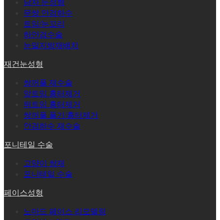
남자 눈성형
무쌍 안검하수
트임/눈꼬리
하안검수술
눈밑지방재배치
재건눈성형
쌍꺼풀 재수술
앞트임 흉터제거
뒤트임 흉터제거
쌍꺼풀 풀기/흉터제거
안검하수 재수술
포니테일 수술
고양이 쌍재
포니테일 수술
페이스성형
노마드 페이스 리모델링