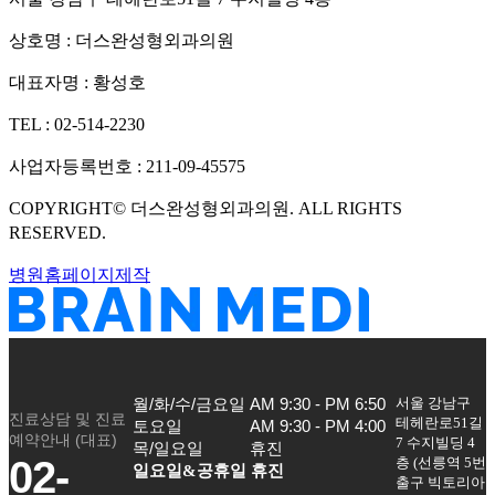
상호명 :
더스완성형외과의원
대표자명 :
황성호
TEL :
02-514-2230
사업자등록번호 :
211-09-45575
COPYRIGHT©
더스완성형외과의원
. ALL RIGHTS
RESERVED.
병원홈페이지제작
서울 강남구
월/화/수/금요일

AM 9:30 - PM 6:50

진료상담 및 진료
테헤란로51길
토요일

AM 9:30 - PM 4:00

예약안내 (대표)
7 수지빌딩 4
목/일요일
휴진
02-
층
(
선릉역 5번
일요일&공휴일 휴진
출구 빅토리아