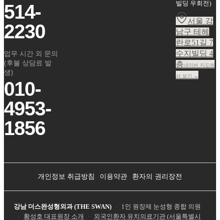
빌딩 우회전
)
514-
서울 강
2230
남구 테헤
란로51길 7
수지빌딩 4
업무 시간 외 문의
(후불 상담료 발
층
네이버 지도에
생)
서 보기 →
010-
4953-
1856
개인정보 취급방침
이용약관
환자의 권리장전
강남 더스완성형외과 (THE SWAN)
·
1인 원장제 눈성형 종합 의원
·
황성호 대표원장 소개
·
외국인환자 유치의료기관 (서울특별시