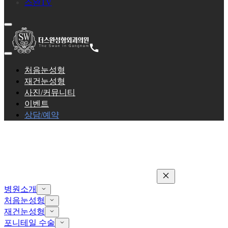
스완TV
처음눈성형
재건눈성형
사진/커뮤니티
이벤트
상담/예약
병원소개
처음눈성형
재건눈성형
포니테일 수술