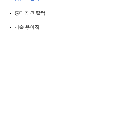
황성호 원장
작성일
2019.01.21
흉터 재건 칼럼
시술 용어집