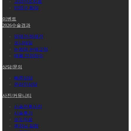
고압산소치료
반영구 화장
이벤트
2026수술경과
앞재건/뒤재건
포니테일
눈썹하 눈매교정
매몰 안검하수
상담/문의
빠른상담
온라인상담
사진/커뮤니티
시술전후사진
시술후기
보도자료
원장님 칼럼