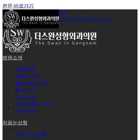
본문 바로가기
공지사항
온라인상담
시술후기
로그인
회원가입
YOUTUBE
INSTAGRAM
KAKAO
병원소개
성형철학
의료진소개
학회·방송·언론
둘러보기
오시는길
외국인환자 안내
공지사항
처음눈성형
스완 첫눈성형