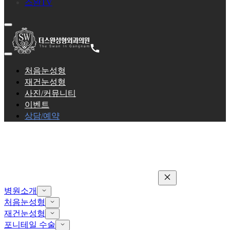
스완TV
처음눈성형
재건눈성형
사진/커뮤니티
이벤트
상담/예약
병원소개
처음눈성형
재건눈성형
포니테일 수술