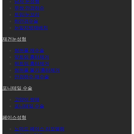
남자 눈성형
무쌍 안검하수
트임/눈꼬리
하안검수술
눈밑지방재배치
재건눈성형
쌍꺼풀 재수술
앞트임 흉터제거
뒤트임 흉터제거
쌍꺼풀 풀기/흉터제거
안검하수 재수술
포니테일 수술
고양이 쌍재
포니테일 수술
페이스성형
노마드 페이스 리모델링