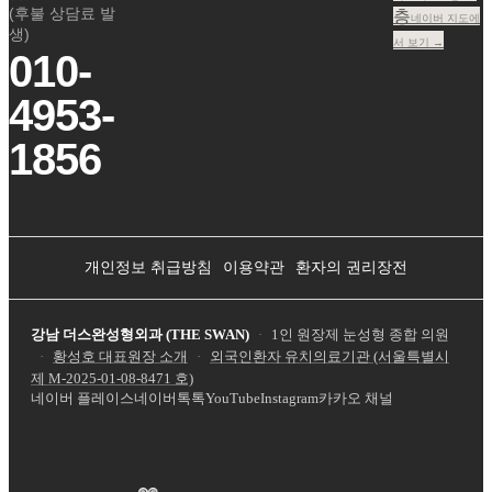
(후불 상담료 발
층
네이버 지도에
생)
서 보기 →
010-
4953-
1856
개인정보 취급방침
이용약관
환자의 권리장전
강남 더스완성형외과 (THE SWAN)
·
1인 원장제 눈성형 종합 의원
·
황성호 대표원장 소개
·
외국인환자 유치의료기관 (서울특별시
제
M-2025-01-08-8471
호)
네이버 플레이스
네이버톡톡
YouTube
Instagram
카카오 채널