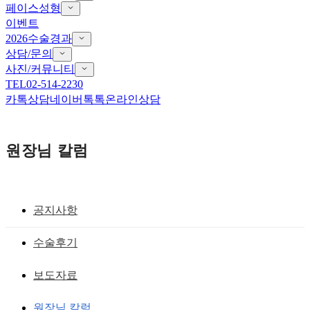
페이스성형
이벤트
2026수술경과
상담/문의
사진/커뮤니티
TEL
02-514-2230
카톡상담
네이버톡톡
온라인상담
원장님 칼럼
공지사항
눈꼬리내리기 뒤트임
수술후기
눈꼬리 내리기 수술-- 재발을 줄이는 뒤트
보도자료
임, 올라간 눈꼬리 내리기, 사나운 눈매의
원장님 칼럼