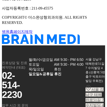
사업자등록번호 :
211-09-45575
COPYRIGHT©
더스완성형외과의원
. ALL RIGHTS
RESERVED.
병원홈페이지제작
서울 강남구
월/화/수/금요일

AM 9:30 - PM 6:50

진료상담 및 진료
테헤란로51길
토요일

AM 9:30 - PM 4:00

예약안내 (대표)
7 수지빌딩 4
목/일요일
휴진
02-
층
(
선릉역 5번
일요일&공휴일 휴진
출구 빅토리아
빌딩 우회전
)
514-
서울 강
2230
남구 테헤
란로51길 7
수지빌딩 4
업무 시간 외 문의