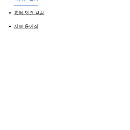
교정, 뒷트임, 밑트임
흉터 재건 칼럼
황성호 원장
작성일
2010.08.14
시술 용어집
올라간 눈꼬리-- 선입관
양쪽 눈꼬리가 올라가 있어 여우라는 얘기를 듣거나 , 첫인상
이 싸가지 없어 보인다고 하거나 하는 선입관을 받는 분들이
많다