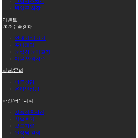
고압산소치료
반영구 화장
이벤트
2026수술경과
앞재건/뒤재건
포니테일
눈썹하 눈매교정
매몰 안검하수
상담/문의
빠른상담
온라인상담
사진/커뮤니티
시술전후사진
시술후기
보도자료
원장님 칼럼